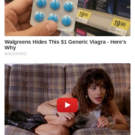
കണ്ടെടുക്കാൻ കഴിഞ്ഞത്.
Tags:
bhopal
money and gold found in innova