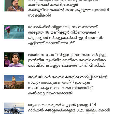
കാറിലേക്ക് കയറി’;സോളർ
കത്തുവിവാദത്തിൽ വെളിപ്പെടുത്തലുമായി 4
സാക്ഷികൾ!
ഡോൾഫിൻ വില്ലനായി; സംസ്ഥാനത്ത്
അടുത്ത 48 മണിക്കൂർ നിർണായകം! 7
ജില്ലകളിൽ സ്കൂളുകൾക്ക് ഇന്ന് അവധി,
എട്ടിടത്ത് ഓറഞ്ച് അലർട്ട്
മുതിർന്ന പോലീസ് ഉദ്യോഗസ്ഥനെ മർദ്ദിച്ചു,
ഇൽതിജ മുഫ്തിക്കെതിരെ കേസ്: വനിതാ
പോലീസ് കയ്യേറ്റം ചെയ്തതെന്ന് പി.ഡി.പി.
ആർ.ജി കർ കേസ്: തെളിവ് നശിപ്പിക്കലിൽ
സമഗ്ര അന്വേഷണത്തിന് പ്രത്യേക
സി.ബി.ഐ സംഘത്തെ നിയോഗിച്ച്
കൽക്കട്ട ഹൈക്കോടതി
ആകാശക്കരുത്ത് കൂട്ടാൻ ഇന്ത്യ; 114
റാഫേൽ ജെറ്റുകൾക്കുള്ള 3.25 ലക്ഷം കോടി