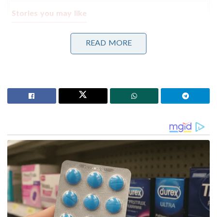
Stories you may like
3.25 ലക്ഷം കോടിയുടെ മെഗാ കരാർ; 94 റഫാൽ
READ MORE
യുദ്ധവിമാനങ്ങൾ ഇന്ത്യയിൽ നിർമ്മിക്കും,
ഫ്രാൻസിന്റെ വൻ ഓഫർ
ക്ഷേമപെൻഷൻ ഇനി കൈകളിൽ
നേരിട്ടെത്തില്ല;സഹകരണ ബാങ്കുകളെ ഒഴിവാക്കാൻ
തീരുമാനം, പണം ബാങ്ക് അക്കൗണ്ടിലേക്ക് മാത്രം!
രഹസ്യ വിവരത്തിൻ്റെ അടിസ്ഥാനത്തിൽ
വെള്ളിയാഴ്ച പുലർച്ചെ ആദായനികുതി വകുപ്പ്
ഉദ്യോഗസ്ഥരും നൂറോളം പോലീസുകാർ അടങ്ങുന്ന
സംഘവും ചേർന്ന് നടത്തിയ തിരച്ചിലിൽ മെൻഡോറി
ഗ്രാമത്തിന് സമീപത്തെ വനത്തിൽ നിന്നും ഇന്നോവ
കാർ കണ്ടെടുക്കുകയായിരുന്നു. വാഹനത്തിന്റെ
ലോക്ക് തകർത്ത് ഉള്ളിൽ പരിശോധിച്ചപ്പോൾ 52
കിലോ സ്വർണവും 9.86 കോടി രൂപയും ആണ്