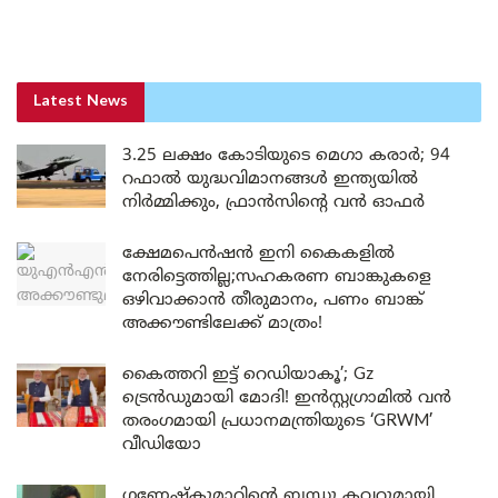
Latest News
3.25 ലക്ഷം കോടിയുടെ മെഗാ കരാർ; 94
റഫാൽ യുദ്ധവിമാനങ്ങൾ ഇന്ത്യയിൽ
നിർമ്മിക്കും, ഫ്രാൻസിന്റെ വൻ ഓഫർ
ക്ഷേമപെൻഷൻ ഇനി കൈകളിൽ
നേരിട്ടെത്തില്ല;സഹകരണ ബാങ്കുകളെ
ഒഴിവാക്കാൻ തീരുമാനം, പണം ബാങ്ക്
അക്കൗണ്ടിലേക്ക് മാത്രം!
കൈത്തറി ഇട്ട് റെഡിയാകൂ’; Gz
ട്രെൻഡുമായി മോദി! ഇൻസ്റ്റഗ്രാമിൽ വൻ
തരംഗമായി പ്രധാനമന്ത്രിയുടെ ‘GRWM’
വീഡിയോ
ഗണേഷ്കുമാറിന്റെ ബന്ധു കവറുമായി