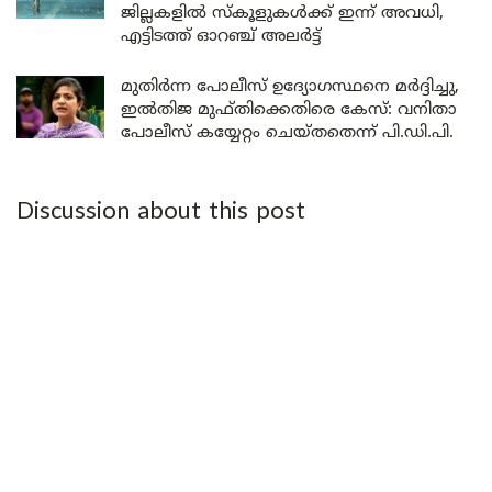
ജില്ലകളിൽ സ്കൂളുകൾക്ക് ഇന്ന് അവധി,
എട്ടിടത്ത് ഓറഞ്ച് അലർട്ട്
മുതിർന്ന പോലീസ് ഉദ്യോഗസ്ഥനെ മർദ്ദിച്ചു,
ഇൽതിജ മുഫ്തിക്കെതിരെ കേസ്: വനിതാ
പോലീസ് കയ്യേറ്റം ചെയ്തതെന്ന് പി.ഡി.പി.
Discussion about this post