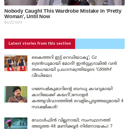
Latest stories
from this section
കൈത്തറി ഇട്ട് റെഡിയാകൂ’; Gz
ട്രെൻഡുമായി മോദി! ഇൻസ്റ്റഗ്രാമിൽ വൻ
തരംഗമായി പ്രധാനമന്ത്രിയുടെ ‘GRWM’
വീഡിയോ
ഗണേഷ്കുമാറിന്റെ ബന്ധു കവറുമായി
കാറിലേക്ക് കയറി’;സോളർ
കത്തുവിവാദത്തിൽ വെളിപ്പെടുത്തലുമായി 4
സാക്ഷികൾ!
ഡോൾഫിൻ വില്ലനായി; സംസ്ഥാനത്ത്
അടുത്ത 48 മണിക്കൂർ നിർണായകം! 7