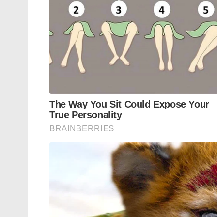
പരീക്ഷണങ്ങള്‍
യാക്കിനെ (കബരിമാന്‍,മലങ്കാള) വീണ്ടെടു
സൈനികനെ നഷ്ടപ്പെട്ടതെന്ന് ചൈനീസ് സൈന്
സൈനികനെ ഇന്ത്യ ഉടന്‍ കൈമാറുമെന്ന് പ്
പുറത്തിറക്കിയ പ്രസ്താ‌വനയില്‍ പറഞ്ഞിരുന
നടപടികള്‍ പാലിച്ചാണ് ഇന്ത്യ ഇപ്പോള്‍ സ
തോക്കുകള്‍ നന്നാക്കുന്ന ജോലിയാണ് ഇദ്ദേഹം 
ചൈനീസ് സൈന്യത്തിന്റെ ചാരനാണോ ഇയാള്‍ എ
പ്രധാനമായും അന്വേഷിച്ചത്. അതേസമയം, ഗാല
പശ്ചാത്തലത്തില്‍ അതിര്‍ത്തിയില്‍ ശക്തമ
ഏര്‍പ്പെടുത്തിയിരിക്കുന്നത്. അടുത്തിടെ 
വര്‍ധിപ്പിക്കുകയും ചെയ്തിരുന്നു.
Tags:
india china border
Chinese Soldier
Chin