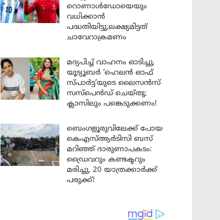
റൊണാൾഡോയെയും
വധിക്കാൻ
പദ്ധതിയിട്ടു;ലക്ഷ്യമിട്ടത്
ചാവേറാക്രമണം
മദ്യപിച്ച് വാഹനം ഓടിച്ചു,
യൂട്യൂബർ ‘ഹെലൻ ഓഫ്
സ്പാർട്ട’യുടെ ലൈസൻസ്
സസ്പെൻഡ് ചെയ്തു;
ക്ലാസിലും പങ്കെടുക്കണം!
ബെംഗളൂരുവിലേക്ക് പോയ
കെഎസ്ആർടിസി ബസ്
മറിഞ്ഞ് ദാരുണാപകടം:
ഡ്രൈവറും കണ്ടക്ടറും
മരിച്ചു, 20 യാത്രക്കാർക്ക്
പരുക്ക്!