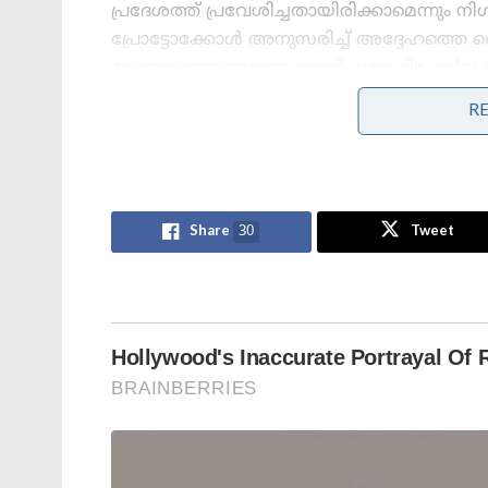
പ്രദേശത്ത് പ്രവേശിച്ചതായിരിക്കാമെന്നും നി
പ്രോട്ടോക്കോള്‍ അനുസരിച്ച്‌ അദ്ദേഹത്തെ
സേനാവൃത്തങ്ങളുടെ ഉദ്ധരിച്ചുള്ള റിപ്പോര്‍ട്ട
R
Stories you may like
അന്ന് ഫ്രാൻസ് സാങ്കേതികവിദ്യ
നിഷേധിച്ചു, ഇന്ന് ലോകത്തെ
Share
30
Tweet
വിറപ്പിക്കുന്ന ‘വിരൂപാക്ഷ’ റഡാറുമായി
ഡിആർഡിഒ;നെഞ്ചിടിപ്പ് കൂട്ടുന്ന
തദ്ദേശീയ വിപ്ലവം
ആത്മ നിർഭർ സമുദ്ര പ്രതാപ് ; കോസ്റ്റ്
ഗാർഡ് തദ്ദേശീയമായി നിർമിച്ച
മലിനീകരണ നിയന്ത്രണ കപ്പൽ
കമ്മീഷൻ ചെയ്ത് പ്രതിരോധ മന്ത്രി
read also:
നിര്‍ഭയ്, ശൗര്യം ,രുദ്രം, പൃഥ്വി, 
അത്ഭുതപ്പെട്ട് ലോകരാജ്യങ്ങള്‍; ചൈനയ്ക്കും