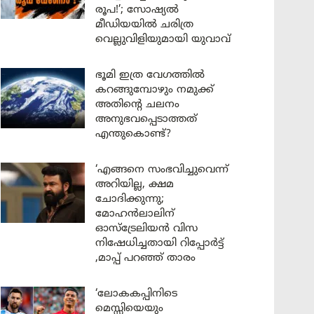
രൂപ!’; സോഷ്യൽ
മീഡിയയിൽ ചരിത്ര
വെല്ലുവിളിയുമായി യുവാവ്
ഭൂമി ഇത്ര വേഗത്തിൽ
കറങ്ങുമ്പോഴും നമുക്ക്
അതിന്റെ ചലനം
അനുഭവപ്പെടാത്തത്
എന്തുകൊണ്ട്?
‘എങ്ങനെ സംഭവിച്ചുവെന്ന്
അറിയില്ല, ക്ഷമ
ചോദിക്കുന്നു;
മോഹൻലാലിന്
ഓസ്ട്രേലിയൻ വിസ
നിഷേധിച്ചതായി റിപ്പോർട്ട്
,മാപ്പ് പറഞ്ഞ് താരം
‘ലോകകപ്പിനിടെ
മെസ്സിയെയും