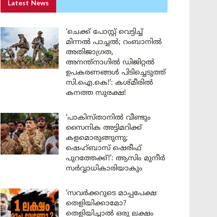
Latest News
‘ചെക്ക് പോസ്റ്റ് വെട്ടിച്ച്
മിന്നൽ പാച്ചൽ; റംബാനിൽ
അതിജാഗ്രത,
അനന്ത്നാഗിൽ ഡിജിറ്റൽ
ഉപകരണങ്ങൾ പിടിച്ചെടുത്ത്
സി.ഐ.കെ!’: കശ്മീരിൽ
കനത്ത സുരക്ഷ!
‘പാകിസ്താനിൽ വീണ്ടും
സൈനിക അട്ടിമറിക്ക്
കളമൊരുങ്ങുന്നു;
ഷെഹ്ബാസ് ഷെരീഫ്
പുറത്തേക്ക്!’: ആസിം മുനീർ
സർവ്വാധികാരിയാകും
‘സവർക്കറുടെ മാപ്പപേക്ഷ
തെളിയിക്കാമോ?
തെളിയിച്ചാൽ ഒരു ലക്ഷം