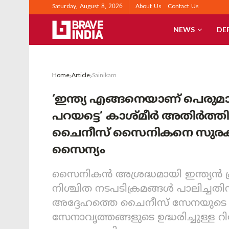
Saturday, August 8, 2026
About Us
Contact Us
NEWS
DE
Home
Article
Sainikam
‘ഇന്ത്യ എങ്ങനെയാണ് പെരുമ
പറയട്ടെ’ കാശ്മീര്‍ അതിര്‍ത്ത
ചൈനീസ് സൈനികനെ സുരക്ഷിതന
സൈന്യം
സൈനികന്‍ അശ്രദ്ധമായി ഇന്ത്യന്‍ പ
നിശ്ചിത നടപടിക്രമങ്ങള്‍ പാലിച്ചതി
അദ്ദേഹത്തെ ചൈനീസ് സേനയുടെ കൈ
സേനാവൃത്തങ്ങളുടെ ഉദ്ധരിച്ചുള്ള റിപ