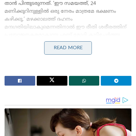
താൻ പിന്തുടരുന്നത്. ‘ഈ സമയത്ത്, 24
മണിക്കൂറിനുള്ളിൽ ഒരു നേരം മാത്രമേ ഭക്ഷണം
കഴിക്കൂ,’ മഴക്കാലത്ത് ദഹനം
മന്ദഗതിയിലാകുമെന്നതിനാൽ ഈ രീതി ശരീരത്തിന്
പ്രയോജനകരമാകുന്നു എന്ന് മോദി കൂട്ടിച്ചേർത്തു.
നവരാത്രി വ്രതത്തെക്കുറിച്ചും മോദി സംസാരിച്ചു .
READ MORE
അവിടെ ഭക്ഷണം പൂർണ്ണമായും ഉപേക്ഷിക്കുകയും
ഒമ്പത് ദിവസം ചൂടുവെള്ളം മാത്രം കുടിക്കുകയാണ്
ചെയ്യുക. ‘ചൂടുവെള്ളം കുടിക്കുന്നത് എല്ലായ്‌പ്പോഴും
എന്റെ ദിനചര്യയുടെ ഭാഗമാണ് എന്നും അദ്ദേഹം
പറഞ്ഞു.
Stories you may like
ജപ്പാന്റെ എഫ്-2 പോർവിമാനങ്ങൾ ആദ്യമായി
ഇന്ത്യയിലേക്ക് ; ഇന്തോ-പസഫിക്കിൽ പ്രതിരോധ
സഹകരണം ശക്തമാക്കാൻ തീരുമാനം
തീവ്രവാദ പ്രചാരണത്തിനെതിരെ ശക്തമായ