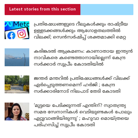
Latest stories
from this section
പ്രതിഷേധങ്ങളുടെ റീലുകൾക്കും രാഷ്ട്രീയ
ഉള്ളടക്കങ്ങൾക്കും ആഗോളതലത്തിൽ
വിലക്ക്; സെൻസർഷിപ്പ് ശക്തമാക്കി മെറ്റ
കരിങ്കടൽ ആക്രമണം: കാണാതായ ഇന്ത്യൻ
നാവികരെ കണ്ടെത്താനായില്ലെന്ന് കേന്ദ്ര
സർക്കാർ സുപ്രീം കോടതിയിൽ
ജന്തർ മന്തറിൽ പ്രതിഷേധങ്ങൾക്ക് വിലക്ക്
ഏർപ്പെടുത്തണമെന്ന് ഹർജി ; കേന്ദ്ര
സർക്കാരിനോട് നിലപാട് തേടി കോടതി
‘മുട്ടയെ പേടിക്കുന്നത് എന്തിന്? സ്വാതന്ത്ര്യ
സമര സേനാനികൾ വെടിയുണ്ടകൾ പോലും
ഏറ്റുവാങ്ങിയിരുന്നു’ ; മഹുവാ മൊയ്ത്രയെ
പരിഹസിച്ച് സുപ്രീം കോടതി