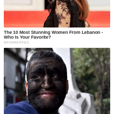
അത് ഒരു സമർപ്പണ പ്രവൃത്തിയാണ്. അത് എന്നെ
മന്ദഗതിയിലാക്കുന്നില്ല, അത് എന്നെ കൂടുതൽ
മൂർച്ചയുള്ളവനാക്കുന്നു. എന്ന് മോദി പറഞ്ഞു.
ഉപവാസം ശരീരത്തെ ദുർബലപ്പെടുത്തുകയല്ല
ചെയ്യുന്നത്. മനസ്സിനെയും ആത്മാവിനെയും
പുനരുജ്ജീവിപ്പിക്കാനുള്ള ഒരു മാർഗമായിട്ടാണ് താ
ഉപവാസത്തെ കാണുന്നത്. ഉപവാസം ഭക്ഷണം
ഒഴിവാക്കുക മാത്രമല്ല, ശരീരത്തെ വീണ്ടും
സന്തുലിതമാക്കുക, ഇച്ഛാശക്തി ശക്തിപ്പെടുത്തുക,
ആന്തരിക ഐക്യം കൈവരിക്കുക എന്നിവയാണ്
ചെയ്യുക എന്നും മോദി കൂട്ടിച്ചേർത്തു.