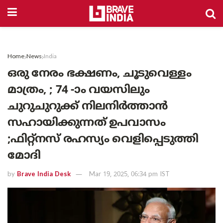
Home
News
India
ഒരു നേരം ഭക്ഷണം, ചൂടുവെള്ളം
മാത്രം, ; 74 -ാം വയസിലും
ചുറുചുറുക്ക് നിലനിർത്താൻ
സഹായിക്കുന്നത് ഉപവാസം
;ഫിറ്റ്നസ് രഹസ്യം വെളിപ്പെടുത്തി
മോദി
by
Brave India Desk
Mar 19, 2025, 06:34 pm IST