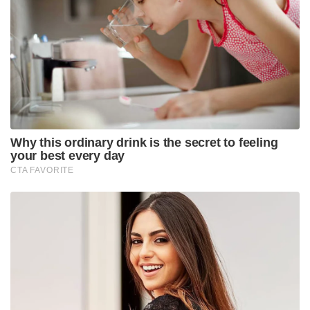
നടപടികളുമായി ഫഡ്നാവിസ് ; തീവ്രനിലപാടുള്ള 114
പ്രസിദ്ധീകരണങ്ങൾ നിരോധിച്ച് മഹാരാഷ്ട്ര സർക്കാർ
കൂടാതെ, മാർച്ച് അല്ലെങ്കിൽ ഏപ്രിൽ മാസങ്ങളിൽ
ചൈത്ര നവരാത്രി വ്രതവും താൻ പിന്തുടരുന്നു. ആ
ഒമ്പത് ദിവസത്തേക്ക് ഒരുതരം പഴം മാത്രം കഴിക്കുന്നു.
ഞാൻ പപ്പായ തിരഞ്ഞെടുക്കുകയാണെങ്കിൽ, ഒമ്പത്
ദിവസവും പപ്പായ മാത്രം കഴിക്കും. മറ്റൊന്നും തൊടില്ല,”
അദ്ദേഹം വിശദീകരിച്ചു.അഞ്ച് പതിറ്റാണ്ടിലേറെയായി
തന്റെ ജീവിതത്തിൽ ആഴത്തിൽ വേരൂന്നിയ ഒരു
പാരമ്പര്യമാണ് ഉപവാസമെന്നും മോദി ചൂണ്ടിക്കാട്ടി.
ഉപവാസത്തിന്റെ ഗുണങ്ങളെക്കുറിച്ചും മോദി
സംസാരിച്ചു. ഉപവസിക്കുന്നവർക്ക് , ഗന്ധം,
സ്പർശനം, രുചി തുടങ്ങിയ നിങ്ങളുടെ ഇന്ദ്രിയങ്ങൾ
വളരെ സെൻസിറ്റീവ് ആകുന്നത് മനസ്സിലാവും.
‘എനിക്ക്, ഉപവാസം ഒരുതരം സ്വയം അച്ചടക്കമാണ്.