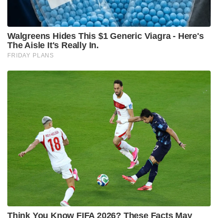
തലശ്ശേരി ന്യൂമാഹിയിലെ പ്രമുഖ കോൺഗ്രസ്
നേതാവായിപുന്ന കരിമ്പിൽ കൃഷ്ണന്റെയും
ദമയന്തിയുടെയും മകളാണ് അഹല്യശങ്കർ.
കോഴിക്കോട് വെള്ളയിൽ നാലുകുടിപറമ്പ് പരേതനായ
ശങ്കരൻ ആണ് ഭർത്താവ്. അഹല്യശങ്കറിന്റെ
വിയോഗത്തിൽ ബിജെപി നേതാക്കൾ അനുശോചിച്ചു.
Tags:
BJP
dead
Obituary
ahalya sankar