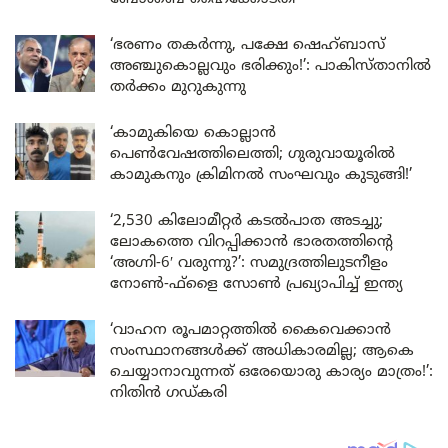
‘ഭരണം തകർന്നു, പക്ഷേ ഷെഹ്ബാസ്
അഞ്ചുകൊല്ലവും ഭരിക്കും!’: പാകിസ്താനിൽ
തർക്കം മുറുകുന്നു
‘കാമുകിയെ കൊല്ലാൻ
പെൺവേഷത്തിലെത്തി; ഗുരുവായൂരിൽ
കാമുകനും ക്രിമിനൽ സംഘവും കുടുങ്ങി!’
‘2,530 കിലോമീറ്റർ കടൽപാത അടച്ചു;
ലോകത്തെ വിറപ്പിക്കാൻ ഭാരതത്തിന്റെ
‘അഗ്നി-6′ വരുന്നു?’: സമുദ്രത്തിലുടനീളം
നോൺ-ഫ്ളൈ സോൺ പ്രഖ്യാപിച്ച് ഇന്ത്യ
‘വാഹന രൂപമാറ്റത്തിൽ കൈവെക്കാൻ
സംസ്ഥാനങ്ങൾക്ക് അധികാരമില്ല; ആകെ
ചെയ്യാനാവുന്നത് ഒരേയൊരു കാര്യം മാത്രം!’:
നിതിൻ ഗഡ്കരി