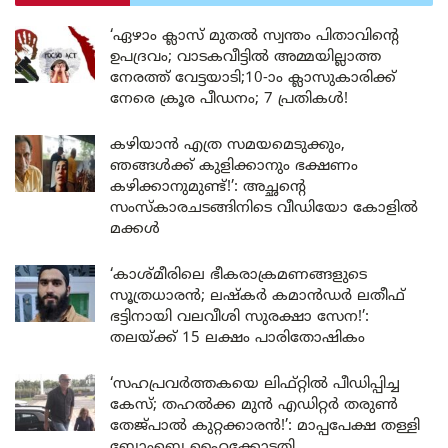
‘ഏഴാം ക്ലാസ് മുതൽ സ്വന്തം പിതാവിന്റെ
ഉപദ്രവം; വാടകവീട്ടിൽ അമ്മയില്ലാത്ത
നേരത്ത് വേട്ടയാടി;10-ാം ക്ലാസുകാരിക്ക്
നേരെ ക്രൂര പീഡനം; 7 പ്രതികൾ!
കഴിയാൻ എത്ര സമയമെടുക്കും,
ഞങ്ങൾക്ക് കുളിക്കാനും ഭക്ഷണം
കഴിക്കാനുമുണ്ട്!’: അച്ഛന്റെ
സംസ്കാരചടങ്ങിനിടെ വീഡിയോ കോളിൽ
മക്കൾ
‘കാശ്മീരിലെ ഭീകരാക്രമണങ്ങളുടെ
സൂത്രധാരൻ; ലഷ്കർ കമാൻഡർ ലതീഫ്
ഭട്ടിനായി വലവീശി സുരക്ഷാ സേന!’:
തലയ്ക്ക് 15 ലക്ഷം പാരിതോഷികം
‘സഹപ്രവർത്തകയെ ലിഫ്റ്റിൽ പീഡിപ്പിച്ച
കേസ്; തഹൽക്ക മുൻ എഡിറ്റർ തരുൺ
തേജ്പാൽ കുറ്റക്കാരൻ!’: മാപ്പപേക്ഷ തള്ളി
ബോംബെ ഹൈക്കോടതി