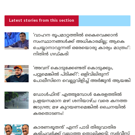
Latest stories
from this section
‘വാഹന രൂപമാറ്റത്തിൽ കൈവെക്കാൻ
സംസ്ഥാനങ്ങൾക്ക് അധികാരമില്ല; ആകെ
ചെയ്യാനാവുന്നത് ഒരേയൊരു കാര്യം മാത്രം!’:
നിതിൻ ഗഡ്കരി
‘അവന് കൊടുക്കേണ്ടത് കൊടുക്കും,
പറ്റുമെങ്കിൽ പിടിക്ക്!’: ഒളിവിലിരുന്ന്
പോലീസിനെ വെല്ലുവിളിച്ച് അർജുൻ ആയങ്കി
ഡോൾഫിൻ’ എത്തുമ്പോൾ കേരളത്തിൽ
പ്രളയസമാന മഴ! ശനിയാഴ്ച വരെ കനത്ത
ജാഗ്രത; മഴ കുറയണമെങ്കിൽ ചൈനയിൽ
കരതൊടണം!
കാരണഭൂതൻ’ എന്ന് പാടി തിരുവാതിര
കളിച്ചവർക്ക് വല്ലാത്ത തൊലിക്കട്ടി; സർവീസ്