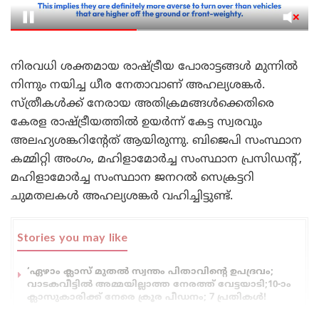
നിരവധി ശക്തമായ രാഷ്ട്രീയ പോരാട്ടങ്ങൾ മുന്നിൽ
നിന്നും നയിച്ച ധീര നേതാവാണ് അഹല്യശങ്കർ.
സ്ത്രീകൾക്ക് നേരായ അതിക്രമങ്ങൾക്കെതിരെ
കേരള രാഷ്ട്രീയത്തിൽ ഉയർന്ന് കേട്ട സ്വരവും
അലഹ്യശങ്കറിന്റേത് ആയിരുന്നു. ബിജെപി സംസ്ഥാന
കമ്മിറ്റി അംഗം, മഹിളാമോർച്ച സംസ്ഥാന പ്രസിഡന്റ്,
മഹിളാമോർച്ച സംസ്ഥാന ജനറൽ സെക്രട്ടറി
ചുമതലകൾ അഹല്യശങ്കർ വഹിച്ചിട്ടുണ്ട്.
Stories you may like
‘ഏഴാം ക്ലാസ് മുതൽ സ്വന്തം പിതാവിന്റെ ഉപദ്രവം;
വാടകവീട്ടിൽ അമ്മയില്ലാത്ത നേരത്ത് വേട്ടയാടി;10-ാം
ക്ലാസുകാരിക്ക് നേരെ ക്രൂര പീഡനം; 7 പ്രതികൾ!
‘കാമുകിയെ കൊല്ലാൻ പെൺവേഷത്തിലെത്തി;