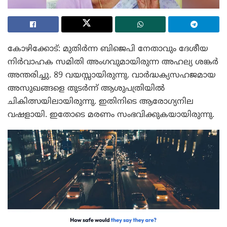
കോഴിക്കോട്: മുതിർന്ന ബിജെപി നേതാവും ദേശീയ
നിർവാഹക സമിതി അംഗവുമായിരുന്ന അഹല്യ ശങ്കർ
അന്തരിച്ചു. 89 വയസ്സായിരുന്നു. വാർദ്ധക്യസഹജമായ
അസുഖങ്ങളെ തുടർന്ന് ആശുപത്രിയിൽ
ചികിത്സയിലായിരുന്നു. ഇതിനിടെ ആരോഗ്യനില
വഷളായി. ഇതോടെ മരണം സംഭവിക്കുകയായിരുന്നു.