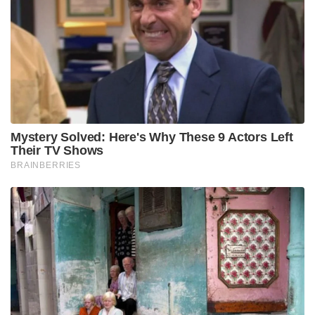
സേവനത്തിനും പ്രതിമാസം ലഭിക്കുന്ന അധിക
പെൻഷൻ 2,000 രൂപയിൽ നിന്ന് 2,500 രൂപയായും
വർദ്ധിപ്പിച്ചിട്ടുണ്ട്.
1961 ലെ ആദായനികുതി നിയമത്തിൽ
വ്യക്തമാക്കിയിട്ടുള്ള ചെലവ് പണപ്പെരുപ്പ സൂചികയെ
അടിസ്ഥാനമാക്കിയാണ് കേന്ദ്രസർക്കാർ
എംപിമാരുടെ ശമ്പള വർദ്ധനവ് പ്രഖ്യാപിച്ചിട്ടുള്ളത്.
എംപിമാർക്കും മുൻ എംപിമാർക്കും സാമ്പത്തിക
ആനുകൂല്യങ്ങൾ നൽകുന്ന ചെലവ് പണപ്പെരുപ്പ
സൂചികയുടെ അടിസ്ഥാനത്തിലാണ് സർക്കാരിന്റെ
ഈ തീരുമാനം.
Tags:
Salary Hike
Parliament Members
Indian MP's salary