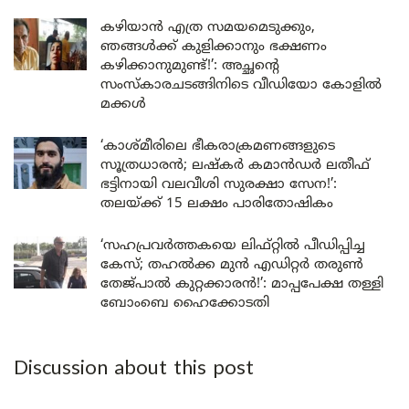
കഴിയാൻ എത്ര സമയമെടുക്കും,
ഞങ്ങൾക്ക് കുളിക്കാനും ഭക്ഷണം
കഴിക്കാനുമുണ്ട്!’: അച്ഛന്റെ
സംസ്കാരചടങ്ങിനിടെ വീഡിയോ കോളിൽ
മക്കൾ
‘കാശ്മീരിലെ ഭീകരാക്രമണങ്ങളുടെ
സൂത്രധാരൻ; ലഷ്കർ കമാൻഡർ ലതീഫ്
ഭട്ടിനായി വലവീശി സുരക്ഷാ സേന!’:
തലയ്ക്ക് 15 ലക്ഷം പാരിതോഷികം
‘സഹപ്രവർത്തകയെ ലിഫ്റ്റിൽ പീഡിപ്പിച്ച
കേസ്; തഹൽക്ക മുൻ എഡിറ്റർ തരുൺ
തേജ്പാൽ കുറ്റക്കാരൻ!’: മാപ്പപേക്ഷ തള്ളി
ബോംബെ ഹൈക്കോടതി
Discussion about this post