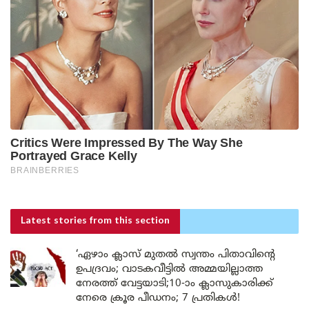
Latest stories
from this section
‘ഏഴാം ക്ലാസ് മുതൽ സ്വന്തം പിതാവിന്റെ
ഉപദ്രവം; വാടകവീട്ടിൽ അമ്മയില്ലാത്ത
നേരത്ത് വേട്ടയാടി;10-ാം ക്ലാസുകാരിക്ക്
നേരെ ക്രൂര പീഡനം; 7 പ്രതികൾ!