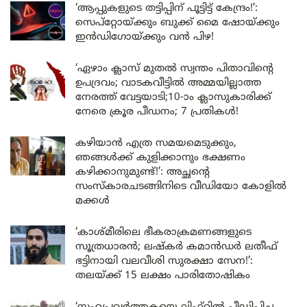
‘ആപ്പുകളുടെ തട്ടിപ്പിന് പൂട്ടിട്ട് കേന്ദ്രം!’:
സെപ്റ്റോയ്ക്കും ബുക്ക് മൈ ഷോയ്ക്കും
ഇൻഡിഗോയ്ക്കും വൻ പിഴ!
‘ഏഴാം ക്ലാസ് മുതൽ സ്വന്തം പിതാവിന്റെ
ഉപദ്രവം; വാടകവീട്ടിൽ അമ്മയില്ലാത്ത
നേരത്ത് വേട്ടയാടി;10-ാം ക്ലാസുകാരിക്ക്
നേരെ ക്രൂര പീഡനം; 7 പ്രതികൾ!
കഴിയാൻ എത്ര സമയമെടുക്കും,
ഞങ്ങൾക്ക് കുളിക്കാനും ഭക്ഷണം
കഴിക്കാനുമുണ്ട്!’: അച്ഛന്റെ
സംസ്കാരചടങ്ങിനിടെ വീഡിയോ കോളിൽ
മക്കൾ
‘കാശ്മീരിലെ ഭീകരാക്രമണങ്ങളുടെ
സൂത്രധാരൻ; ലഷ്കർ കമാൻഡർ ലതീഫ്
ഭട്ടിനായി വലവീശി സുരക്ഷാ സേന!’:
തലയ്ക്ക് 15 ലക്ഷം പാരിതോഷികം