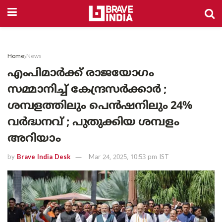
Home
News
എംപിമാർക്ക് രാജയോഗം
സമ്മാനിച്ച് കേന്ദ്രസർക്കാർ ;
ശമ്പളത്തിലും പെൻഷനിലും 24%
വർദ്ധനവ് ; പുതുക്കിയ ശമ്പളം
അറിയാം
by
Brave India Desk
Mar 24, 2025, 10:53 pm IST