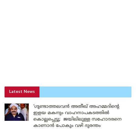
Latest News
‘ഗുണ്ടാത്തലവൻ അതീഖ് അഹമ്മദിന്റെ
ഇളയ മകനും വാഹനാപകടത്തിൽ
കൊല്ലപ്പെട്ടു; ജയിലിലുള്ള സഹോദരനെ
കാണാൻ പോകും വഴി ദുരന്തം