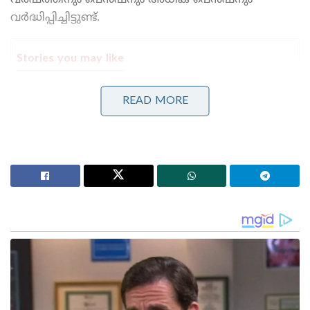
വർഷത്തിനും പെൻഷനും അധിക പെൻഷനും
വർദ്ധിപ്പിച്ചിട്ടുണ്ട്.
Stories you may like
‘ഗുണ്ടാത്തലവൻ അതീഖ് അഹമ്മദിന്റെ ഇളയ മകനും
READ MORE
വാഹനാപകടത്തിൽ കൊല്ലപ്പെട്ടു; ജയിലിലുള്ള
സഹോദരനെ കാണാൻ പോകും വഴി ദുരന്തം
‘ആപ്പുകളുടെ തട്ടിപ്പിന് പൂട്ടിട്ട് കേന്ദ്രം!’: സെപ്റ്റോയ്ക്കും
ബുക്ക് മൈ ഷോയ്ക്കും ഇൻഡിഗോയ്ക്കും വൻ പിഴ!
പുതുക്കിയ ശമ്പള വർദ്ധനവ് പ്രകാരം എംപിമാരുടെ
പ്രതിമാസ ശമ്പളം 1,00,000 ൽ നിന്ന് 1,24,000 ആയാണ്
വർദ്ധിപ്പിച്ചിരിക്കുന്നത്. ഡെയിലി ബത്ത 2000 രൂപയിൽ
നിന്നും 2500 രൂപയായും വർദ്ധിപ്പിച്ചു. മുൻ പാർലമെന്റ്
അംഗങ്ങളുടെ പെൻഷൻ പ്രതിമാസം 25,000 രൂപയിൽ
നിന്ന് 31,000 രൂപയായി വർദ്ധിപ്പിച്ചു .
അഞ്ച് വർഷത്തിലധികമുള്ള ഓരോ വർഷത്തെ