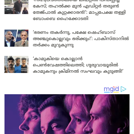
‘സഹപ്രവർത്തകയെ ലിഫ്റ്റിൽ പീഡിപ്പിച്ച
കേസ്; തഹൽക്ക മുൻ എഡിറ്റർ തരുൺ
തേജ്പാൽ കുറ്റക്കാരൻ!’: മാപ്പപേക്ഷ തള്ളി
ബോംബെ ഹൈക്കോടതി
‘ഭരണം തകർന്നു, പക്ഷേ ഷെഹ്ബാസ്
അഞ്ചുകൊല്ലവും ഭരിക്കും!’: പാകിസ്താനിൽ
തർക്കം മുറുകുന്നു
‘കാമുകിയെ കൊല്ലാൻ
പെൺവേഷത്തിലെത്തി; ഗുരുവായൂരിൽ
കാമുകനും ക്രിമിനൽ സംഘവും കുടുങ്ങി!’