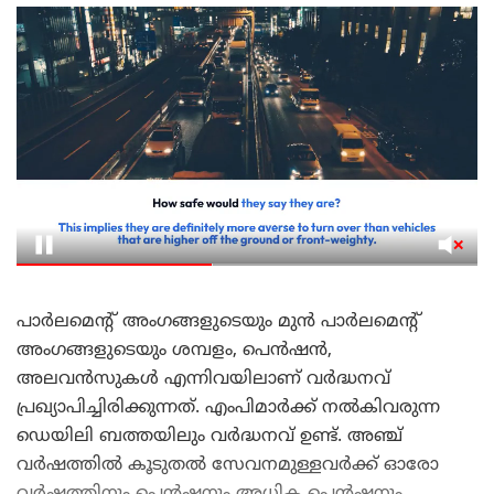
പാർലമെന്റ് അംഗങ്ങളുടെയും മുൻ പാർലമെന്റ്
അംഗങ്ങളുടെയും ശമ്പളം, പെൻഷൻ,
അലവൻസുകൾ എന്നിവയിലാണ് വർദ്ധനവ്
പ്രഖ്യാപിച്ചിരിക്കുന്നത്. എംപിമാർക്ക് നൽകിവരുന്ന
ഡെയിലി ബത്തയിലും വർദ്ധനവ് ഉണ്ട്. അഞ്ച്
വർഷത്തിൽ കൂടുതൽ സേവനമുള്ളവർക്ക് ഓരോ