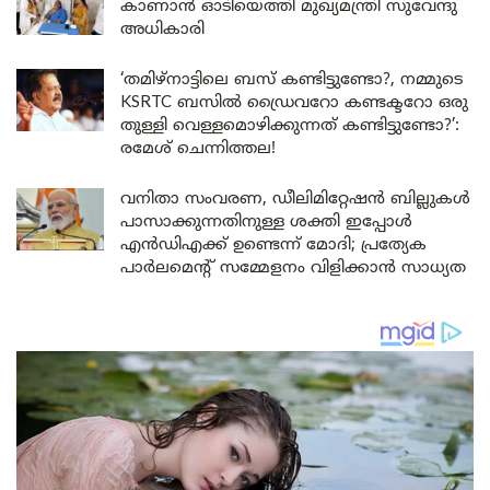
കാണാൻ ഓടിയെത്തി മുഖ്യമന്ത്രി സുവേന്ദു
അധികാരി
‘തമിഴ്‌നാട്ടിലെ ബസ് കണ്ടിട്ടുണ്ടോ?, നമ്മുടെ
KSRTC ബസിൽ ഡ്രൈവറോ കണ്ടക്ടറോ ഒരു
തുള്ളി വെള്ളമൊഴിക്കുന്നത് കണ്ടിട്ടുണ്ടോ?’:
രമേശ് ചെന്നിത്തല!
വനിതാ സംവരണ, ഡീലിമിറ്റേഷൻ ബില്ലുകൾ
പാസാക്കുന്നതിനുള്ള ശക്തി ഇപ്പോൾ
എൻഡിഎക്ക് ഉണ്ടെന്ന് മോദി; പ്രത്യേക
പാർലമെന്റ് സമ്മേളനം വിളിക്കാൻ സാധ്യത