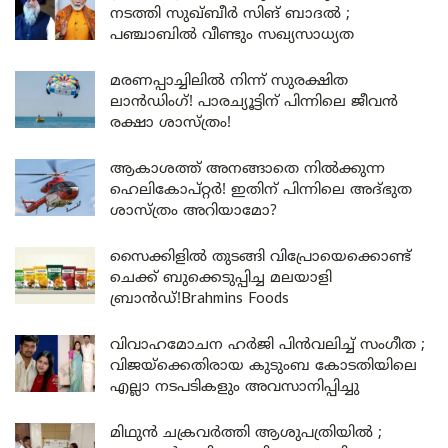
നടത്തി സുഖ്ബീർ സിങ് ബാദൽ ;
പഞ്ചാബിൽ വീണ്ടും സഖ്യസാധ്യത
മരണപ്പാച്ചിലിൽ നിന്ന് സുരക്ഷിത
ലാൻഡിംഗ്! പാരച്യൂട്ടിന് പിന്നിലെ ജീവൻ
രക്ഷാ ശാസ്ത്രം!
ആകാശത്ത് അനങ്ങാതെ നില്‍ക്കുന്ന
ഹെലികോപ്റ്റര്‍! ഇതിന് പിന്നിലെ അദ്ഭുത
ശാസ്ത്രം അറിയാമോ?
സൈക്കിളിൽ തുടങ്ങി വിപ്രോയെക്കൊണ്ട്
ചെക്ക് ബുക്കെടുപ്പിച്ച മലയാളി
ബ്രാൻഡ്!Brahmins Foods
വിവാഹമോചന ഹർജി പിൻവലിച്ച് സംഗീത ;
വിജയ്ക്കെതിരായ കുടുംബ കോടതിയിലെ
എല്ലാ നടപടികളും അവസാനിപ്പിച്ചു
മിഥുൻ ചക്രവർത്തി ആശുപത്രിയിൽ ;