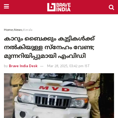
Home
News
Kerala
കാറും ബൈക്കും കുട്ടികൾക്ക്
നൽകിയുള്ള സ്‌നേഹം വേണ്ട;
മുന്നറിയിപ്പുമായി എംവിഡി
by
Brave India Desk
Mar 28, 2025, 03:42 pm IST