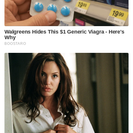
കൊല്ലപ്പെട്ടതെന്ന് എംവിഡി ചൂണ്ടിക്കാട്ടുന്നു. 2019-ൽ
മോട്ടോർ വാഹനം നിയമം സമഗ്രമായി
പരിഷ്‌കരിച്ചപ്പോൾ ഏറ്റവും കഠിനമായ ശിക്ഷ
ജുവനൈൽ ഡ്രൈവിങ്ങിന് ഏർപ്പെടുത്തിയത്
ഇക്കാരണംകൊണ്ടാണ്. എന്നാൽ സാധാരണ
ജനങ്ങൾക്ക് അതിന്റെ ഗൗരവം ഇനിയും
മനസ്സിലായിട്ടില്ല. കണക്കുകൾ സൂചിപ്പിക്കുന്നത്
ഇതാണെന്നും എംവിഡി കൂട്ടിച്ചേർത്തു.
Tags:
MVD