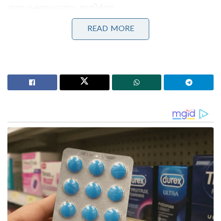
ബന്ധുക്കളുടെയും മുതിർന്ന
സുഹൃത്തുക്കളുടെയുമൊക്കെ പേരിലുള്ള
READ MORE
വാഹനവുമായി കുട്ടി ഡ്രൈവർമാർ റോഡിലിറങ്ങാൻ
സാധ്യത കൂടുന്നതിനാലാണീ മുന്നറിയിപ്പ്.
Stories you may like
‘തമിഴ്‌നാട്ടിലെ ബസ് കണ്ടിട്ടുണ്ടോ?, നമ്മുടെ KSRTC
ബസിൽ ഡ്രൈവറോ കണ്ടക്ടറോ ഒരു തുള്ളി
വെള്ളമൊഴിക്കുന്നത് കണ്ടിട്ടുണ്ടോ?’: രമേശ്
ചെന്നിത്തല!
‘വടക്കൻ ജില്ലകളിൽ പ്രളയസമാന സാഹചര്യം; 4
ജില്ലകളിൽ റെഡ് അലർട്ട്!’: ബംഗാൾ ഉൾക്കടലിൽ
ന്യൂനമർദ്ദ സാദ്ധ്യത; കടലിൽ പോകരുതെന്ന് നിർദ്ദേശം!
കേന്ദ്ര ഹൈവേ ഗതാഗത മന്ത്രാലയം പ്രസിദ്ധീകരിച്ച
കണക്കുകൾ പ്രകാരം 2019 ൽ 11,168
പ്രായപൂർത്തിയാകാത്ത കുട്ടികളാണ് നിരത്തിൽ