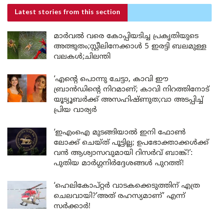
Latest stories
from this section
മാർവൽ വരെ കോപ്പിയടിച്ച പ്രകൃതിയുടെ
അത്ഭുതം;സ്റ്റീലിനേക്കാൾ 5 ഇരട്ടി ബലമുള്ള
വലകൾ;ചിലന്തി
‘എന്റെ പൊന്നു ചേട്ടാ, കാവി ഈ
ബ്രാൻഡിന്റെ നിറമാണ്; കാവി നിറത്തിനോട്
യൂട്യൂബർക്ക് അസഹിഷ്ണുത;വാ അടപ്പിച്ച്
പ്രിയ വാര്യർ
‘ഇഎംഐ മുടങ്ങിയാൽ ഇനി ഫോൺ
ലോക്ക് ചെയ്ത് പൂട്ടില്ല; ഉപഭോക്താക്കൾക്ക്
വൻ ആശ്വാസവുമായി റിസർവ് ബാങ്ക്!’:
പുതിയ മാർഗ്ഗനിർദ്ദേശങ്ങൾ പുറത്ത്!
‘ഹെലികോപ്റ്റർ വാടകക്കെടുത്തിന് എത്ര
ചെലവായി?’അത് രഹസ്യമാണ്’ എന്ന്
സർക്കാർ!