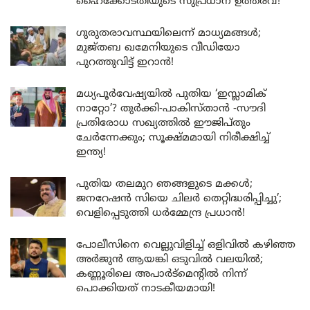
ഹൈക്കോടതിയുടെ സുപ്രധാന ഉത്തരവ്!
ഗുരുതരാവസ്ഥയിലെന്ന് മാധ്യമങ്ങൾ;
മുജ്തബ ഖമേനിയുടെ വീഡിയോ
പുറത്തുവിട്ട് ഇറാൻ!
മധ്യപൂർവേഷ്യയിൽ പുതിയ ‘ഇസ്ലാമിക്
നാറ്റോ’? തുർക്കി-പാകിസ്താൻ -സൗദി
പ്രതിരോധ സഖ്യത്തിൽ ഈജിപ്തും
ചേർന്നേക്കും; സൂക്ഷ്മമായി നിരീക്ഷിച്ച്
ഇന്ത്യ!
പുതിയ തലമുറ ഞങ്ങളുടെ മക്കൾ;
ജനറേഷൻ സിയെ ചിലർ തെറ്റിദ്ധരിപ്പിച്ചു’;
വെളിപ്പെടുത്തി ധർമ്മേന്ദ്ര പ്രധാൻ!
പോലീസിനെ വെല്ലുവിളിച്ച് ഒളിവിൽ കഴിഞ്ഞ
അർജുൻ ആയങ്കി ഒടുവിൽ വലയിൽ;
കണ്ണൂരിലെ അപാർട്മെന്റിൽ നിന്ന്
പൊക്കിയത് നാടകീയമായി!