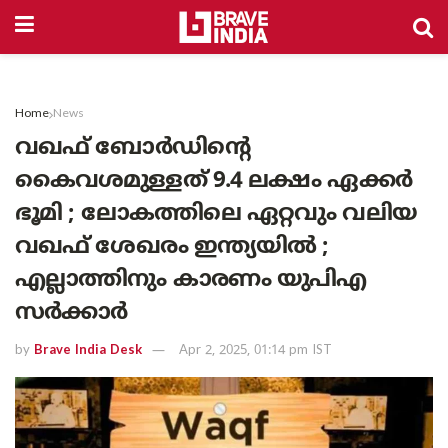
Home
News
വഖഫ് ബോർഡിന്റെ
കൈവശമുള്ളത് 9.4 ലക്ഷം ഏക്കർ
ഭൂമി ; ലോകത്തിലെ ഏറ്റവും വലിയ
വഖഫ് ശേഖരം ഇന്ത്യയിൽ ;
എല്ലാത്തിനും കാരണം യുപിഎ
സർക്കാർ
by
Brave India Desk
Apr 2, 2025, 01:14 pm IST