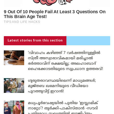
Latest stories
from this section
‘വിവാഹം കഴിഞ്ഞ് 7 വർഷത്തിനുള്ളിൽ
സ്ത്രീ അസ്വാഭാവികമായി മരിച്ചാൽ
ഭർത്താവിന് രക്ഷയില്ല; അലഹാബാദ്
ഹൈക്കോടതിയുടെ സുപ്രധാന ഉത്തരവ്!
ഗുരുതരാവസ്ഥയിലെന്ന് മാധ്യമങ്ങൾ;
മുജ്തബ ഖമേനിയുടെ വീഡിയോ
പുറത്തുവിട്ട് ഇറാൻ!
മധ്യപൂർവേഷ്യയിൽ പുതിയ ‘ഇസ്ലാമിക്
നാറ്റോ’? തുർക്കി-പാകിസ്താൻ -സൗദി
പ്രതിരോധ സഖ്യത്തിൽ ഈജിപ്തും