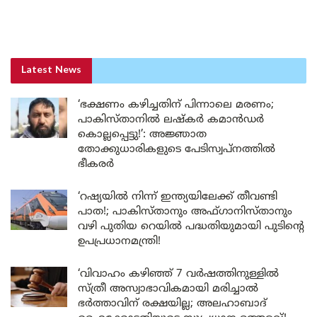
Latest News
‘ഭക്ഷണം കഴിച്ചതിന് പിന്നാലെ മരണം;
പാകിസ്താനിൽ ലഷ്കർ കമാൻഡർ
കൊല്ലപ്പെട്ടു!’: അജ്ഞാത
തോക്കുധാരികളുടെ പേടിസ്വപ്നത്തിൽ
ഭീകരർ
‘റഷ്യയിൽ നിന്ന് ഇന്ത്യയിലേക്ക് തീവണ്ടി
പാത!; പാകിസ്താനും അഫ്ഗാനിസ്താനും
വഴി പുതിയ റെയിൽ പദ്ധതിയുമായി പുടിന്റെ
ഉപപ്രധാനമന്ത്രി!
‘വിവാഹം കഴിഞ്ഞ് 7 വർഷത്തിനുള്ളിൽ
സ്ത്രീ അസ്വാഭാവികമായി മരിച്ചാൽ
ഭർത്താവിന് രക്ഷയില്ല; അലഹാബാദ്