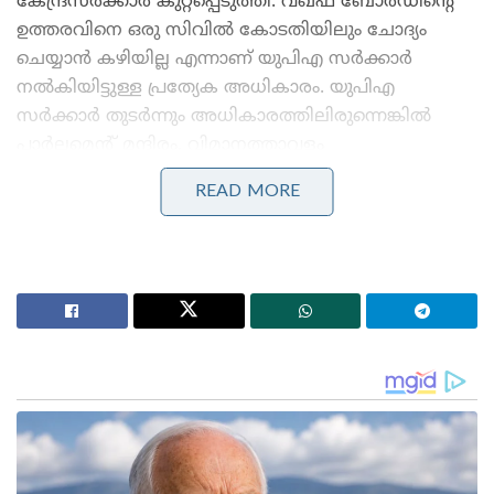
കേന്ദ്രസർക്കാർ കുറ്റപ്പെടുത്തി. വഖഫ് ബോർഡിന്റെ
ഉത്തരവിനെ ഒരു സിവിൽ കോടതിയിലും ചോദ്യം
ചെയ്യാൻ കഴിയില്ല എന്നാണ് യുപിഎ സർക്കാർ
നൽകിയിട്ടുള്ള പ്രത്യേക അധികാരം. യുപിഎ
സർക്കാർ തുടർന്നും അധികാരത്തിലിരുന്നെങ്കിൽ
പാർലമെന്റ് മന്ദിരം, വിമാനത്താവളം
എന്നിവയുൾപ്പെടെ ഇനിയും അനവധി ഭൂമികളും
READ MORE
കെട്ടിടങ്ങളും വഖഫ് സ്വത്തായി
പ്രഖ്യാപിക്കപ്പെടുമായിരുന്നുവെന്ന് കിരൺ റിജിജു
വ്യക്തമാക്കി.
Stories you may like
‘ഭക്ഷണം കഴിച്ചതിന് പിന്നാലെ മരണം;
പാകിസ്താനിൽ ലഷ്കർ കമാൻഡർ കൊല്ലപ്പെട്ടു!’:
അജ്ഞാത തോക്കുധാരികളുടെ പേടിസ്വപ്നത്തിൽ
ഭീകരർ
‘റഷ്യയിൽ നിന്ന് ഇന്ത്യയിലേക്ക് തീവണ്ടി പാത!;
പാകിസ്താനും അഫ്ഗാനിസ്താനും വഴി പുതിയ