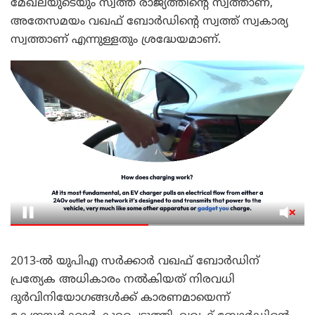
മേഖലയുടെയും സ്വത്ത് രാജ്യത്തിന്റെ സ്വത്താണ്,
അതേസമയം വഖഫ് ബോർഡിന്റെ സ്വത്ത് സ്വകാര്യ
സ്വത്താണ് എന്നുള്ളതും ശ്രദ്ധേയമാണ്.
2013-ൽ യുപിഎ സർക്കാർ വഖഫ് ബോർഡിന്
പ്രത്യേക അധികാരം നൽകിയത് നിരവധി
ദുർവിനിയോഗങ്ങൾക്ക് കാരണമായെന്ന്