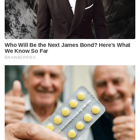
വഖഫിന്റെ നിർവചനങ്ങൾ പുതുക്കുക, രജിസ്ട്രേഷൻ
പ്രക്രിയ മെച്ചപ്പെടുത്തുക, വഖഫ് രേഖകൾ കൈകാര്യം
ചെയ്യുന്നതിൽ സാങ്കേതികവിദ്യയുടെ പങ്ക്
വർദ്ധിപ്പിക്കുക തുടങ്ങിയ മാറ്റങ്ങൾ ബില്ലിൽ
നിർദ്ദേശിച്ചിട്ടുണ്ട്. പ്രതിപക്ഷം രാജ്യത്തെ ജനങ്ങളെ
ഭയപ്പെടുത്തുന്നത് പോലെ ഒരിക്കലും മതപരമായ
കാര്യങ്ങളിൽ ഇടപെടൽ അല്ല വഖഫ് ഭേദഗതി ബിൽ
ഉദ്ദേശിക്കുന്നത് എന്നും കേന്ദ്രമന്ത്രി ഇന്ന്
പാർലമെന്റിൽ വ്യക്തമാക്കി.
Tags:
parliament
kiran rijiju
Waqf board
Waqf Amendment Bill