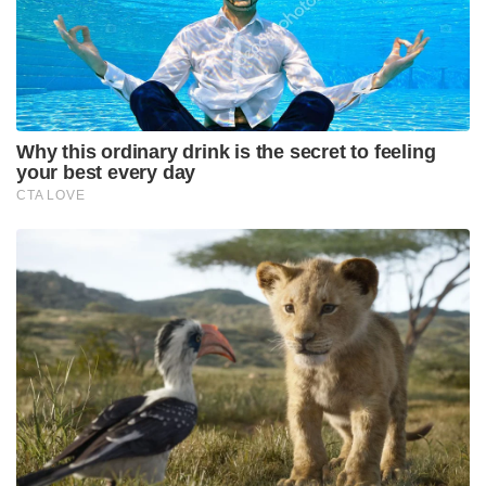
Tags:
madrasa
uttarpradesh
NCERT Syllabus