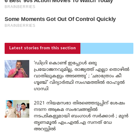
Latest stories
from this section
‘ഡിഗ്രി കൊണ്ട് ഇപ്പോൾ ഒരു
പ്രയോജനവുമില്ല, രാജ്യത്ത് എല്ലാ തൊഴിൽ
വാതിലുകളും അടഞ്ഞു’ ; ‘ഛാത്രോം കീ
ഗൂഞ്ച്’ വിദ്യാർത്ഥി സംഗമത്തിൽ രാഹുൽ
ഗാന്ധി
2021 നിയമസഭാ തിരഞ്ഞെടുപ്പിന് ശേഷം
നടന്ന അക്രമ സംഭവങ്ങളിൽ
നടപടികളുമായി ബംഗാൾ സർക്കാർ ; മുൻ
തൃണമൂൽ എം.എൽ.എ സനത് ഡേ
അറസ്റ്റിൽ