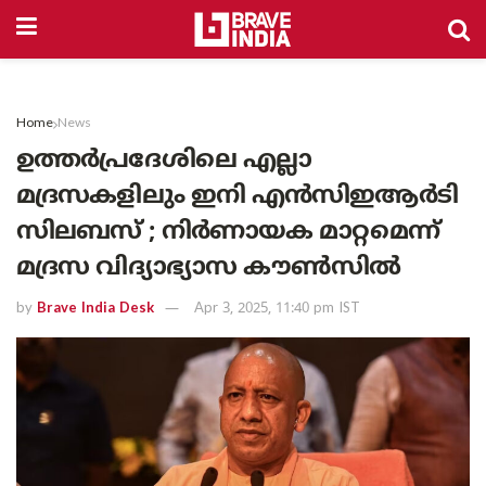
Home
News
ഉത്തർപ്രദേശിലെ എല്ലാ
മദ്രസകളിലും ഇനി എൻസിഇആർടി
സിലബസ് ; നിർണായക മാറ്റമെന്ന്
മദ്രസ വിദ്യാഭ്യാസ കൗൺസിൽ
by
Brave India Desk
Apr 3, 2025, 11:40 pm IST