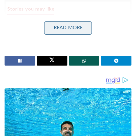
Stories you may like
പാർട്ടിക്ക് വേണ്ടി പ്രതികരിച്ചതിനാണ് കള്ളക്കേസിൽ
READ MORE
ജയിലിൽ അടയ്ക്കപ്പെട്ടത്, പിന്തുണ വേണ്ട, പിന്നിൽ
നിന്ന് കുത്തരുത്; ജയരാജനെതിരെ ആഞ്ഞടിച്ച്
അർജുൻ ആയങ്കി
സാധാരണക്കാർക്കും ചെറുകിട വ്യാപാരികൾക്കും ഒരു
തരത്തിലുള്ള ട്രാൻസാക്ഷൻ നിരക്കുകളും ഈടാക്കില്ല
; യു.പി.ഐ നിയമഭേദഗതിയിൽ വ്യക്തത വരുത്തി
കേന്ദ്രസർക്കാർ
മതേതര ജനാധിപത്യത്തിൽ ന്യൂനപക്ഷ
അവകാശങ്ങളും ഗുണനിലവാരമുള്ള വിദ്യാഭ്യാസവും
സന്തുലിതമാക്കുക എന്ന ലക്ഷ്യത്തോടെയാണ്
ഉത്തർപ്രദേശ് സർക്കാർ ഈ നടപടി സ്വീകരിച്ചിട്ടുള്ളത്.
2004 ലെ യുപി മദ്രസ നിയമം സുപ്രീം കോടതി
ശരിവച്ചതോടെയാണ് യുപി സർക്കാരിന്റെ ഈ നടപടി
അന്തിമമാക്കിയിട്ടുള്ളത്.