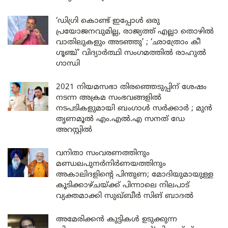
‘ഡിഗ്രി കൊണ്ട് ഇപ്പോൾ ഒരു
പ്രയോജനവുമില്ല, രാജ്യത്ത് എല്ലാ തൊഴിൽ
വാതിലുകളും അടഞ്ഞു’ ; ‘ഛാത്രോം കീ
ഗൂഞ്ച്’ വിദ്യാർത്ഥി സംഗമത്തിൽ രാഹുൽ
ഗാന്ധി
2021 നിയമസഭാ തിരഞ്ഞെടുപ്പിന് ശേഷം
നടന്ന അക്രമ സംഭവങ്ങളിൽ
നടപടികളുമായി ബംഗാൾ സർക്കാർ ; മുൻ
തൃണമൂൽ എം.എൽ.എ സനത് ഡേ
അറസ്റ്റിൽ
വനിതാ സംവരണത്തിനും
മണ്ഡലപുനർനിർണയത്തിനും
അകാലിദളിന്റെ പിന്തുണ; മോദിയുമായുള്ള
കൂടിക്കാഴ്ചയ്ക്ക് പിന്നാലെ നിലപാട്
വ്യക്തമാക്കി സുഖ്ബീർ സിങ് ബാദൽ
അമേരിക്കൻ കുട്ടികൾ ഉടുക്കുന്ന