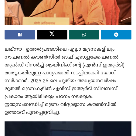
ലഖ്‌നൗ : ഉത്തർപ്രദേശിലെ എല്ലാ മദ്രസകളിലും
നാഷണൽ കൗൺസിൽ ഓഫ് എഡ്യൂക്കേഷണൽ
ആൻഡ് റിസർച്ച് ട്രെയിനിംഗിന്റെ (എൻസിഇആർടി)
മാതൃകയിലുള്ള പാഠ്യപദ്ധതി നടപ്പിലാക്കി യോഗി
സർക്കാർ. 2025-26 ലെ പുതിയ അധ്യയനവർഷം
മുതൽ മദ്രസകളിൽ എൻസിഇആർടി സിലബസ്
പ്രകാരം ആയിരിക്കും പഠനം നടക്കുക.
ഇതുസംബന്ധിച്ച് മദ്രസ വിദ്യാഭ്യാസ കൗൺസിൽ
ഉത്തരവ് പുറപ്പെടുവിച്ചു.