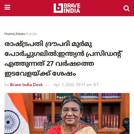
Home
News
Kerala
രാഷ്‌ട്രപതി ദ്രൗപദി മുർമു
പോർച്ചുഗലിൽ:ഇന്ത്യൻ പ്രസിഡന്റ്
എത്തുന്നത് 27 വർഷത്തെ
ഇടവേളയ്ക്ക് ശേഷം
by
Brave India Desk
Apr 7, 2025, 09:11 am IST