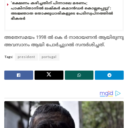
‘ഭക്ഷണം കഴിച്ചതിന് പിന്നാലെ മരണം;
പാകിസ്താനിൽ ലഷ്കർ കമാൻഡർ കൊല്ലപ്പെട്ടു!’:
അജ്ഞാത തോക്കുധാരികളുടെ പേടിസ്വപ്നത്തിൽ
ഭീകരർ
അതേസമയം 1998 ൽ കെ ർ നാരായണൻ ആയിരുന്നു
അവസാനം ആയി പോർച്ചുഗൽ സന്ദർശിച്ചത്.
Tags:
president
portugal