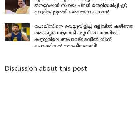
ജനറേഷൻ സിയെ ചിലർ തെറ്റിദ്ധരിപ്പിച്ചു’;
വെളിപ്പെടുത്തി ധർമ്മേന്ദ്ര പ്രധാൻ!
പോലീസിനെ വെല്ലുവിളിച്ച് ഒളിവിൽ കഴിഞ്ഞ
അർജുൻ ആയങ്കി ഒടുവിൽ വലയിൽ;
കണ്ണൂരിലെ അപാർട്മെന്റിൽ നിന്ന്
പൊക്കിയത് നാടകീയമായി!
Discussion about this post