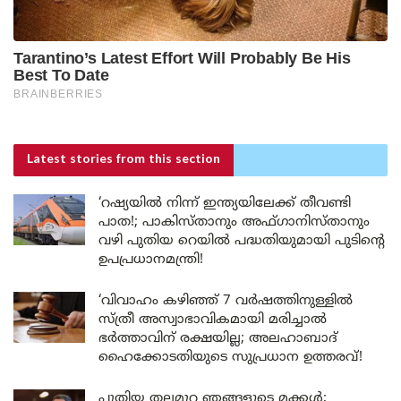
Latest stories
from this section
‘റഷ്യയിൽ നിന്ന് ഇന്ത്യയിലേക്ക് തീവണ്ടി
പാത!; പാകിസ്താനും അഫ്ഗാനിസ്താനും
വഴി പുതിയ റെയിൽ പദ്ധതിയുമായി പുടിന്റെ
ഉപപ്രധാനമന്ത്രി!
‘വിവാഹം കഴിഞ്ഞ് 7 വർഷത്തിനുള്ളിൽ
സ്ത്രീ അസ്വാഭാവികമായി മരിച്ചാൽ
ഭർത്താവിന് രക്ഷയില്ല; അലഹാബാദ്
ഹൈക്കോടതിയുടെ സുപ്രധാന ഉത്തരവ്!
പുതിയ തലമുറ ഞങ്ങളുടെ മക്കൾ;