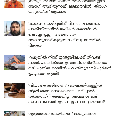
ഇന്ത്യയിൽ ജീവിക്കാൻ അർഹതയില്ലെന്ന്
യോഗി ആദിത്യനാഥ്: ലഖ്‌നൗവിൽ തിരംഗ
യാത്രയ്ക്ക് തുടക്കം
‘ഭക്ഷണം കഴിച്ചതിന് പിന്നാലെ മരണം;
പാകിസ്താനിൽ ലഷ്കർ കമാൻഡർ
കൊല്ലപ്പെട്ടു!’: അജ്ഞാത
തോക്കുധാരികളുടെ പേടിസ്വപ്നത്തിൽ
ഭീകരർ
‘റഷ്യയിൽ നിന്ന് ഇന്ത്യയിലേക്ക് തീവണ്ടി
പാത!; പാകിസ്താനും അഫ്ഗാനിസ്താനും
വഴി പുതിയ റെയിൽ പദ്ധതിയുമായി പുടിന്റെ
ഉപപ്രധാനമന്ത്രി!
‘വിവാഹം കഴിഞ്ഞ് 7 വർഷത്തിനുള്ളിൽ
സ്ത്രീ അസ്വാഭാവികമായി മരിച്ചാൽ
ഭർത്താവിന് രക്ഷയില്ല; അലഹാബാദ്
ഹൈക്കോടതിയുടെ സുപ്രധാന ഉത്തരവ്!
ഗുരുതരാവസ്ഥയിലെന്ന് മാധ്യമങ്ങൾ;