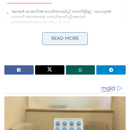
‘ജന്തർ മന്തറിൽ വെടിവെയ്പ്പ് നടന്നിട്ടില്ല’; രാഹുൽ
ഗാന്ധി ജനങ്ങളെ തെറ്റിദ്ധരിപ്പിക്കാൻ
ശ്രമിക്കുന്നുവെന്ന് ജെ.പി. നദ്ദ
‘അമിത് ഷായുടെ ഫാന്റസി പ്രസംഗങ്ങൾ കേൾക്കാൻ
ഞങ്ങൾക്ക് താല്പര്യമില്ല’ ; പാർലമെന്റിൽ
READ MORE
സഹകരിക്കുന്നതിനായി മൂന്ന് നിബന്ധനകൾ
മുന്നോട്ടുവെച്ച് രാഹുൽ ഗാന്ധി
എന്നിങ്ങനെയുള്ള നിരവധി ആവശ്യങ്ങൾ ആദ്യഘട്ട
പ്രചാരണത്തിൽ എബിവിപി ക്ക് മുന്നിലെത്തിയിട്ടുണ്ട് .
തിരഞ്ഞെടുപ്പ് വിജയിച്ച് വിദ്യാർത്ഥികൾ നേരിടുന്ന ഈ
പ്രതിസന്ധികൾ എത്രയും പെട്ടെന്ന് ദൂരീകരിച്ച് ദില്ലി
സർവ്വകലാശാലയെ ശ്രേഷ്ഠമാക്കി തീർക്കും എന്നാണ്
എബിവിപി വാഗ്ദാനം.
ദില്ലി സർവ്വകലാശാല തെരഞ്ഞെടുപ്പിൽ മത്സരിക്കുന്ന
നാല് എബിവിപി സ്ഥാനാർഥികൾക്കും