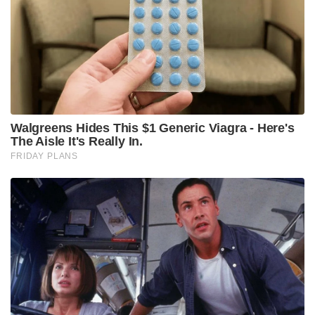
വിജയാശംസകൾ നേരുന്നു എന്ന് എബിവിപി
സംസ്ഥാന സെക്രട്ടറി സാർത്ഥക് ശർമ്മ പറഞ്ഞു .
എബിവിപി നേതൃത്വം നൽകുന്ന വിദ്യാർത്ഥി യൂണിയൻ
കഴിഞ്ഞ ഒരുവർഷത്തിനിടയിൽ ദില്ലി
സർവ്വകലാശാലയിലെ വിദ്യാർത്ഥികളുടെ ക്ഷേമം
ഉറപ്പുവരുത്തുന്നതിനായി അശ്രാന്ത പരിശ്രമം
നടത്തിയിട്ടുണ്ട് എന്നും അവരുടെ സമഗ്ര
വികസനത്തിന് അനുകൂലമായ അന്തരീക്ഷം
സൃഷ്ടിക്കുന്നതിൽ നിർണായകമായ പങ്കു
വഹിച്ചിട്ടുണ്ട് എന്നും അദ്ദേഹം കൂട്ടിച്ചേർത്തു.
വിദ്യാർത്ഥികളുടെ നിർദ്ദേശങ്ങൾ ഉൾക്കൊള്ളിച്ച്
വിഭാവനം ചെയ്ത പ്രകടന പത്രിക ഉടൻ
പുറത്തിറക്കുമെന്നും അദ്ദേഹം പറഞ്ഞു.
ദില്ലി സർവ്വകലാശാലയിലെ വിദ്യാർത്ഥികൾ എബിവിപി
യെ നാലിൽ നാല് സീറ്റുകളിലും വിജയിപ്പിക്കുമെന്ന്
ഉറച്ചു വിശ്വസിക്കുന്നു എന്നും അദ്ദേഹം വ്യക്തമാക്കി
Tags:
delhi university
abvp