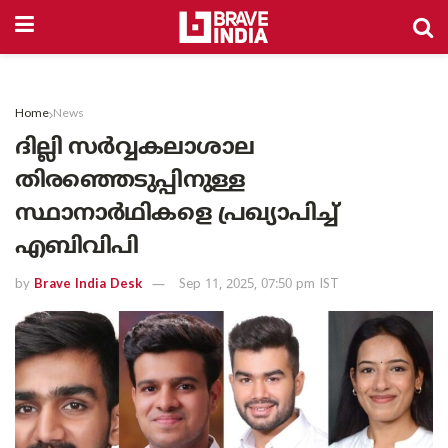
Home
News
ദില്ലി സർവ്വകലാശാല
തിരഞ്ഞെടുപ്പിനുള്ള
സ്ഥാനാർഥികളെ പ്രഖ്യാപിച്ച്
എബിവിപി
by
Brave India Desk
Sep 11, 2025, 07:50 pm IST