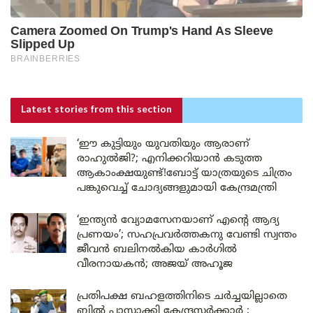
Latest stories
from this section
‘ഈ കുട്ടിയും യുവതിയും ആരാണ്
രാഹുൽജി?; എനിക്കറിയാൻ കടുത്ത
ആകാംക്ഷയുണ്ട്!ബോട്ട് യാത്രയുടെ ചിത്രം
പങ്കുവെച്ച് ചോദ്യങ്ങളുമായി കേന്ദ്രമന്ത്രി
‘ഇന്ത്യൻ വ്യോമസേനയാണ് എന്റെ ആദ്യ
പ്രണയം’; സഹപ്രവർത്തകനു വേണ്ടി സ്വന്തം
ജീവൻ ബലിനൽകിയ കാർഗിൽ
വീരനായകൻ; അജയ് അഹൂജ
പ്രതിപക്ഷ ബഹളത്തിനിടെ ചർച്ചയില്ലാതെ
ബിൽ പാസാക്കി കേന്ദ്രസർക്കാർ ;