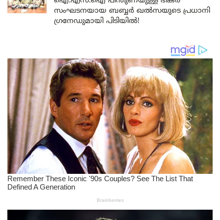
ഐ.എസ്.ഐ പിന്തുണയുള്ള ഭീകര
സംഘടനയായ ബബ്ബർ ഖൽസയുടെ പ്രധാനി
ഗ്രനേഡുമായി പിടിയിൽ!