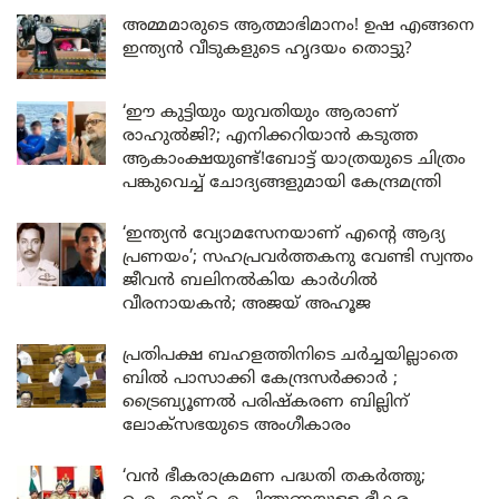
അമ്മമാരുടെ ആത്മാഭിമാനം! ഉഷ എങ്ങനെ
ഇന്ത്യൻ വീടുകളുടെ ഹൃദയം തൊട്ടു?
‘ഈ കുട്ടിയും യുവതിയും ആരാണ്
രാഹുൽജി?; എനിക്കറിയാൻ കടുത്ത
ആകാംക്ഷയുണ്ട്!ബോട്ട് യാത്രയുടെ ചിത്രം
പങ്കുവെച്ച് ചോദ്യങ്ങളുമായി കേന്ദ്രമന്ത്രി
‘ഇന്ത്യൻ വ്യോമസേനയാണ് എന്റെ ആദ്യ
പ്രണയം’; സഹപ്രവർത്തകനു വേണ്ടി സ്വന്തം
ജീവൻ ബലിനൽകിയ കാർഗിൽ
വീരനായകൻ; അജയ് അഹൂജ
പ്രതിപക്ഷ ബഹളത്തിനിടെ ചർച്ചയില്ലാതെ
ബിൽ പാസാക്കി കേന്ദ്രസർക്കാർ ;
ട്രൈബ്യൂണൽ പരിഷ്കരണ ബില്ലിന്
ലോക്‌സഭയുടെ അംഗീകാരം
‘വൻ ഭീകരാക്രമണ പദ്ധതി തകർത്തു;