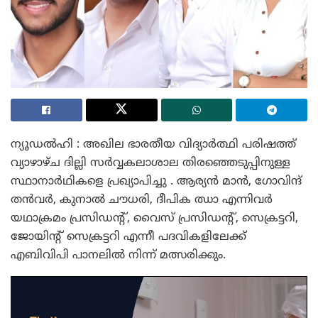
ന്യൂഡൽഹി : അഖില ഭാരതീയ വിദ്യാർത്ഥി പരിഷത്ത്
വ്യാഴാഴ്ച ദില്ലി സർവ്വകലാശാല തിരഞ്ഞെടുപ്പിനുള്ള
സ്ഥാനാർഥികളെ പ്രഖ്യാപിച്ചു . ആര്യൻ മാൻ, ഗോവിന്ദ്
തൻവർ, കുനാൽ ചൗധരി, ദീപിക ഝാ എന്നിവർ
യഥാക്രമം പ്രസിഡന്റ്, വൈസ് പ്രസിഡന്റ്, സെക്രട്ടറി,
ജോയിന്റ് സെക്രട്ടറി എന്നീ പദവികളിലേക്ക്
എബിവിപി പാനലിൽ നിന്ന് മത്സരിക്കും.