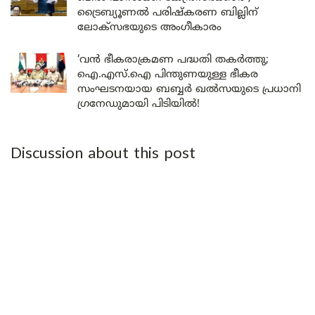
ട്രൈബ്യൂണൽ പരിഷ്കരണ ബില്ലിന്
ലോക്‌സഭയുടെ അംഗീകാരം
‘വൻ ഭീകരാക്രമണ പദ്ധതി തകർത്തു;
ഐ.എസ്.ഐ പിന്തുണയുള്ള ഭീകര
സംഘടനയായ ബബ്ബർ ഖൽസയുടെ പ്രധാനി
ഗ്രനേഡുമായി പിടിയിൽ!
Discussion about this post