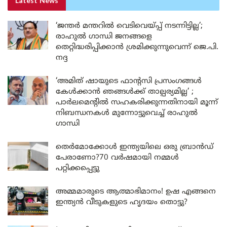
Latest News
‘ജന്തർ മന്തറിൽ വെടിവെയ്പ്പ് നടന്നിട്ടില്ല’;
രാഹുൽ ഗാന്ധി ജനങ്ങളെ
തെറ്റിദ്ധരിപ്പിക്കാൻ ശ്രമിക്കുന്നുവെന്ന് ജെ.പി.
നദ്ദ
‘അമിത് ഷായുടെ ഫാന്റസി പ്രസംഗങ്ങൾ
കേൾക്കാൻ ഞങ്ങൾക്ക് താല്പര്യമില്ല’ ;
പാർലമെന്റിൽ സഹകരിക്കുന്നതിനായി മൂന്ന്
നിബന്ധനകൾ മുന്നോട്ടുവെച്ച് രാഹുൽ
ഗാന്ധി
തെർമോക്കോൾ ഇന്ത്യയിലെ ഒരു ബ്രാൻഡ്
പേരാണോ?70 വർഷമായി നമ്മൾ
പറ്റിക്കപ്പെട്ടു
അമ്മമാരുടെ ആത്മാഭിമാനം! ഉഷ എങ്ങനെ
ഇന്ത്യൻ വീടുകളുടെ ഹൃദയം തൊട്ടു?