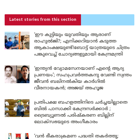
Latest stories
from this section
‘ഈ കുട്ടിയും യുവതിയും ആരാണ്
രാഹുൽജി?; എനിക്കറിയാൻ കടുത്ത
ആകാംക്ഷയുണ്ട്!ബോട്ട് യാത്രയുടെ ചിത്രം
പങ്കുവെച്ച് ചോദ്യങ്ങളുമായി കേന്ദ്രമന്ത്രി
‘ഇന്ത്യൻ വ്യോമസേനയാണ് എന്റെ ആദ്യ
പ്രണയം’; സഹപ്രവർത്തകനു വേണ്ടി സ്വന്തം
ജീവൻ ബലിനൽകിയ കാർഗിൽ
വീരനായകൻ; അജയ് അഹൂജ
പ്രതിപക്ഷ ബഹളത്തിനിടെ ചർച്ചയില്ലാതെ
ബിൽ പാസാക്കി കേന്ദ്രസർക്കാർ ;
ട്രൈബ്യൂണൽ പരിഷ്കരണ ബില്ലിന്
ലോക്‌സഭയുടെ അംഗീകാരം
‘വൻ ഭീകരാക്രമണ പദ്ധതി തകർത്തു;