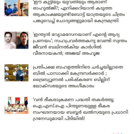
‘ഈ കുട്ടിയും യുവതിയും ആരാണ്
രാഹുൽജി?; എനിക്കറിയാൻ കടുത്ത
ആകാംക്ഷയുണ്ട്!ബോട്ട് യാത്രയുടെ ചിത്രം
പങ്കുവെച്ച് ചോദ്യങ്ങളുമായി കേന്ദ്രമന്ത്രി
‘ഇന്ത്യൻ വ്യോമസേനയാണ് എന്റെ ആദ്യ
പ്രണയം’; സഹപ്രവർത്തകനു വേണ്ടി സ്വന്തം
ജീവൻ ബലിനൽകിയ കാർഗിൽ
വീരനായകൻ; അജയ് അഹൂജ
പ്രതിപക്ഷ ബഹളത്തിനിടെ ചർച്ചയില്ലാതെ
ബിൽ പാസാക്കി കേന്ദ്രസർക്കാർ ;
ട്രൈബ്യൂണൽ പരിഷ്കരണ ബില്ലിന്
ലോക്‌സഭയുടെ അംഗീകാരം
‘വൻ ഭീകരാക്രമണ പദ്ധതി തകർത്തു;
ഐ.എസ്.ഐ പിന്തുണയുള്ള ഭീകര
സംഘടനയായ ബബ്ബർ ഖൽസയുടെ പ്രധാനി
ഗ്രനേഡുമായി പിടിയിൽ!