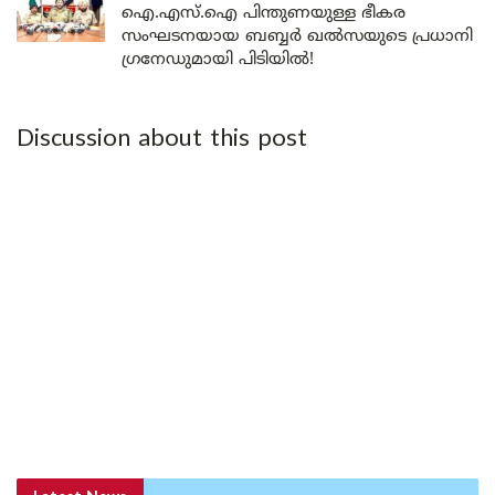
ഐ.എസ്.ഐ പിന്തുണയുള്ള ഭീകര
സംഘടനയായ ബബ്ബർ ഖൽസയുടെ പ്രധാനി
ഗ്രനേഡുമായി പിടിയിൽ!
Discussion about this post