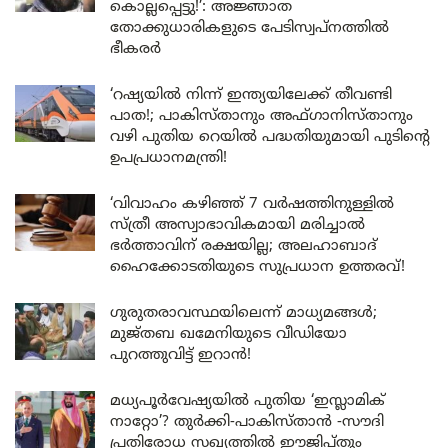
കൊല്ലപ്പെട്ടു!’: അജ്ഞാത
തോക്കുധാരികളുടെ പേടിസ്വപ്നത്തിൽ
ഭീകരർ
‘റഷ്യയിൽ നിന്ന് ഇന്ത്യയിലേക്ക് തീവണ്ടി
പാത!; പാകിസ്താനും അഫ്ഗാനിസ്താനും
വഴി പുതിയ റെയിൽ പദ്ധതിയുമായി പുടിന്റെ
ഉപപ്രധാനമന്ത്രി!
‘വിവാഹം കഴിഞ്ഞ് 7 വർഷത്തിനുള്ളിൽ
സ്ത്രീ അസ്വാഭാവികമായി മരിച്ചാൽ
ഭർത്താവിന് രക്ഷയില്ല; അലഹാബാദ്
ഹൈക്കോടതിയുടെ സുപ്രധാന ഉത്തരവ്!
ഗുരുതരാവസ്ഥയിലെന്ന് മാധ്യമങ്ങൾ;
മുജ്തബ ഖമേനിയുടെ വീഡിയോ
പുറത്തുവിട്ട് ഇറാൻ!
മധ്യപൂർവേഷ്യയിൽ പുതിയ ‘ഇസ്ലാമിക്
നാറ്റോ’? തുർക്കി-പാകിസ്താൻ -സൗദി
പ്രതിരോധ സഖ്യത്തിൽ ഈജിപ്തും