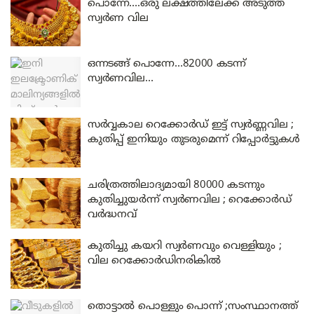
പൊന്നേ….ഒരു ലക്ഷത്തിലേക്ക് അടുത്ത്
സ്വർണ വില
ഒന്നടങ്ങ് പൊന്നേ…82000 കടന്ന്
സ്വർണവില…
സർവ്വകാല റെക്കോർഡ് ഇട്ട് സ്വർണ്ണവില ;
കുതിപ്പ് ഇനിയും തുടരുമെന്ന് റിപ്പോർട്ടുകൾ
ചരിത്രത്തിലാദ്യമായി 80000 കടന്നും
കുതിച്ചുയർന്ന് സ്വർണവില ; റെക്കോർഡ്
വർദ്ധനവ്
കുതിച്ചു കയറി സ്വർണവും വെള്ളിയും ;
വില റെക്കോർഡിനരികിൽ
തൊട്ടാൽ പൊള്ളും പൊന്ന് ;സംസ്ഥാനത്ത്