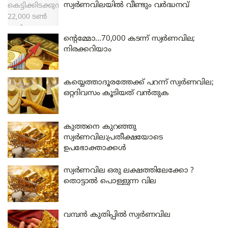
സ്വർണവിലയിൽ വീണ്ടും വർദ്ധനവ്
ന്റെമ്മോ…70,000 കടന്ന് സ്വർണവില;
നിരക്കറിയാം
കയ്യെത്താദൂരത്തേക്ക് പറന്ന് സ്വർണവില;
ഒറ്റദിവസം കൂടിയത് വൻതുക
കുത്തനെ കുറഞ്ഞു
സ്വർണവില:പ്രതീക്ഷയോടെ
ഉപഭോക്താക്കൾ
സ്വർണവില ഒരു ലക്ഷത്തിലേക്കോ ?
തൊട്ടാൽ പൊള്ളുന്ന വില
വമ്പൻ കുതിപ്പിൽ സ്വർണവില