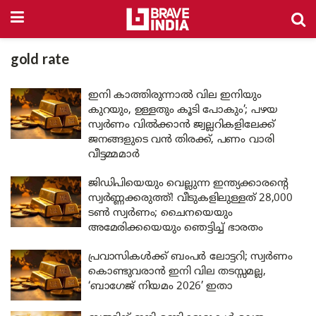
gold rate
ഇനി കാത്തിരുന്നാൽ വില ഇനിയും
കുറയും, ഉള്ളതും കൂടി പോകും’; പഴയ
സ്വർണം വിൽക്കാൻ ജ്വല്ലറികളിലേക്ക്
ജനങ്ങളുടെ വൻ തിരക്ക്, പണം വാരി
വീട്ടമ്മമാർ
ജിഡിപിയെയും വെല്ലുന്ന ഇന്ത്യക്കാരൻ്റെ
സ്വർണ്ണക്കരുത്ത്! വീടുകളിലുള്ളത് 28,000
ടൺ സ്വർണം; ചൈനയെയും
അമേരിക്കയെയും ഞെട്ടിച്ച് ഭാരതം
പ്രവാസികൾക്ക് ബംപർ ലോട്ടറി; സ്വർണം
കൊണ്ടുവരാൻ ഇനി വില തടസ്സമല്ല,
‘ബാഗേജ് നിയമം 2026’ ഇതാ