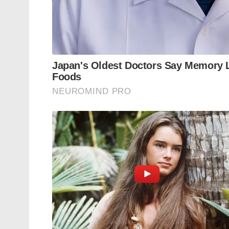
Tags:
vaibhav suryavanshi
ipl 2026