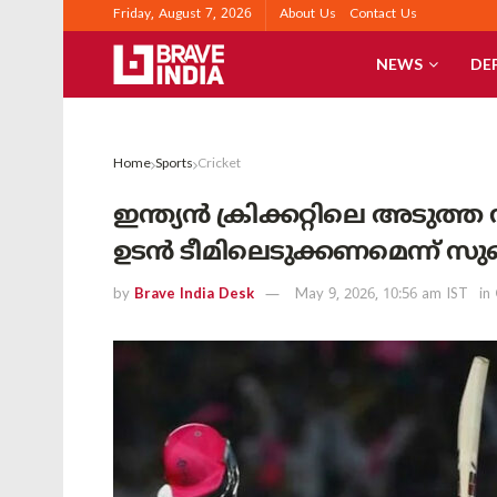
Friday, August 7, 2026
About Us
Contact Us
NEWS
DE
Home
Sports
Cricket
ഇന്ത്യൻ ക്രിക്കറ്റിലെ അടുത
ഉടൻ ടീമിലെടുക്കണമെന്ന് സു
by
Brave India Desk
May 9, 2026, 10:56 am IST
in