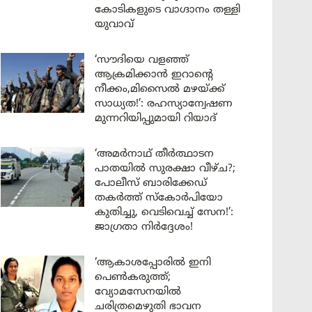
കോടികളുടെ വാഗ്ദാനം തള്ളി
യുവാവ്
‘സൗദിയെ വളഞ്ഞ്
ആക്രമിക്കാൻ ഇറാന്റെ
നീക്കം,മിസൈൽ മഴയ്ക്ക്
സാധ്യത!’: രഹസ്യാന്വേഷണ
മുന്നറിയിപ്പുമായി റിയാദ്
‘അമർനാഥ് തീർത്ഥാടന
പാതയിൽ സുരക്ഷാ വീഴ്ച?;
പോലീസ് ബാരിക്കേഡ്
തകർത്ത് സ്കോർപിയോ
കുതിച്ചു, വെടിവെച്ച് സേന!’:
ജാഗ്രതാ നിർദ്ദേശം!
‘ആകാശപ്പോരിൽ ഇനി
പെൺകരുത്ത്;
വ്യോമസേനയിൽ
ചരിത്രമെഴുതി ഭാവന