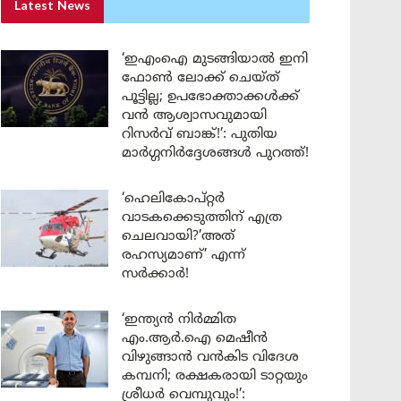
Latest News
‘ഇഎംഐ മുടങ്ങിയാൽ ഇനി
ഫോൺ ലോക്ക് ചെയ്ത്
പൂട്ടില്ല; ഉപഭോക്താക്കൾക്ക്
വൻ ആശ്വാസവുമായി
റിസർവ് ബാങ്ക്!’: പുതിയ
മാർഗ്ഗനിർദ്ദേശങ്ങൾ പുറത്ത്!
‘ഹെലികോപ്റ്റർ
വാടകക്കെടുത്തിന് എത്ര
ചെലവായി?’അത്
രഹസ്യമാണ്’ എന്ന്
സർക്കാർ!
‘ഇന്ത്യൻ നിർമ്മിത
എം.ആർ.ഐ മെഷീൻ
വിഴുങ്ങാൻ വൻകിട വിദേശ
കമ്പനി; രക്ഷകരായി ടാറ്റയും
ശ്രീധർ വെമ്പുവും!’: