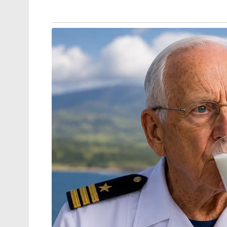
വൈഭവിനെ ഒരു ഓപ്പണറായി പരീക്ഷിക്കുന്നതിന
ഓപ്പണർ എന്നതിലുപരി ടീമിന് നൽകാൻ ഒരുപാട
ഓപ്പണിംഗ് സ്ഥാനത്തേക്ക് അവനെ തള്ളിവിടുന്ന
വൈഭവിനെ വേഗത്തിൽ ദേശീയ ടീമിലെത്തിക്ക
കുറച്ചുകൂടി കാത്തിരിക്കണമെന്നും സ്വാഭാ
ചിലർ അഭിപ്രായപ്പെടുന്നുണ്ട്. സമ്മർദ്ദമില്
എത്തിക്കണമെന്നാണ് ഇവരുടെ പക്ഷം.
16-ാം വയസ്സിൽ അരങ്ങേറി 24 വർഷത്തോളം ഇന്
ടെണ്ടുൽക്കറുടെ പാത പിന്തുടരാൻ വൈഭവിന്
ഉറ്റുനോക്കുന്നത്.