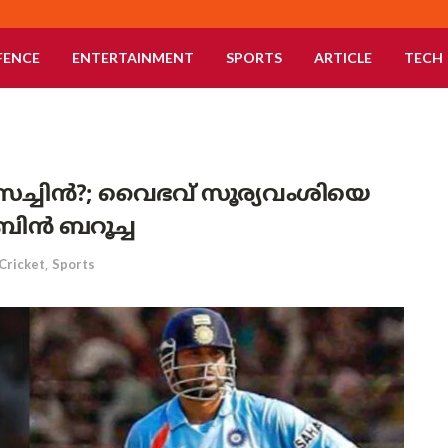
FENCE
ENTERTAINMENT
SPORTS
ARTICLE
TECH
്ത സച്ചിൻ?; വൈഭവ് സൂര്യവംശിയെ
ബിൻ ബറൂച്ച
Cricket
,
Sports