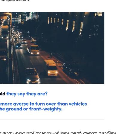
വിസ്മയമായ വൈഭവ് സൂര്യവംശിയെ ഉടൻ തന്നെ ദേശീയ