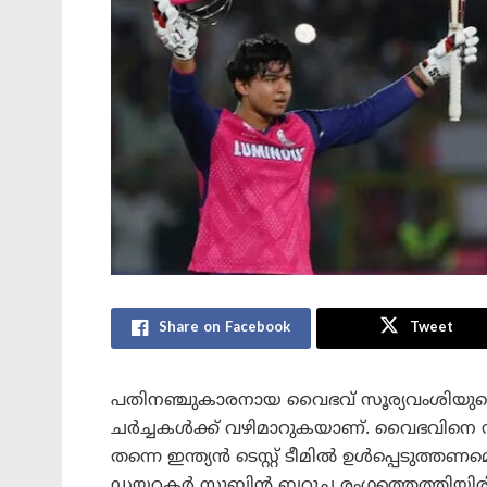
Share on Facebook
Tweet
പതിനഞ്ചുകാരനായ വൈഭവ് സൂര്യവംശിയുടെ ബാറ
ചർച്ചകൾക്ക് വഴിമാറുകയാണ്. വൈഭവിനെ സ
തന്നെ ഇന്ത്യൻ ടെസ്റ്റ് ടീമിൽ ഉൾപ്പെടു
ഡയറക്ടർ സുബിൻ ബറൂച്ച രംഗത്തെത്തിയിര