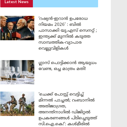
Latest News
‘റഷ്യൻ-ഇറാൻ ഉപരോധ
നിയമം 2026’ : ബിൽ
പാസാക്കി യു.എസ് സെനറ്റ് ;
ഇന്ത്യക്ക് മുന്നിൽ കടുത്ത
സാമ്പത്തിക-വ്യാപാര
വെല്ലുവിളികൾ
ഗ്ലാസ് പൊട്ടിക്കാൻ ആയുധം
വേണ്ട, ഒച്ച മാത്രം മതി!
‘ചെക്ക് പോസ്റ്റ് വെട്ടിച്ച്
മിന്നൽ പാച്ചൽ; റംബാനിൽ
അതിജാഗ്രത,
അനന്ത്നാഗിൽ ഡിജിറ്റൽ
ഉപകരണങ്ങൾ പിടിച്ചെടുത്ത്
സി.ഐ.കെ!’: കശ്മീരിൽ