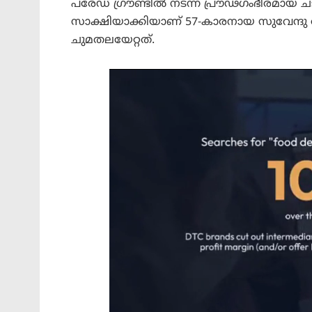
പരേഡ് ഗ്രൗണ്ടിൽ നടന്ന പ്രൗഢഗംഭീരമായ ചടങ
സാക്ഷിയാക്കിയാണ് 57-കാരനായ സുവേന്ദു 
ചുമതലയേറ്റത്.