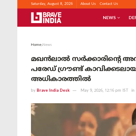
Saturday, August 8, 2026
About Us
Contact Us
NEWS
DE
Home
News
മഖൻലാൽ സർക്കാരിന്റെ അനു
പരേഡ് ഗ്രൗണ്ട് കാവിക്കടലായി
അധികാരത്തിൽ
by
Brave India Desk
May 9, 2026, 12:16 pm IST
in