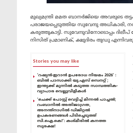
മുഖ്യമന്ത്രി മമത ബാനർജിയെ അവരുടെ തട്ട
പരാജയപ്പെടുത്തിയ സുവേന്ദു അധികാരി, നന്
കരുത്തുകാട്ടി. സുവേന്ദുവിനോടൊപ്പം ദില
നിസിത് പ്രമാണിക്, ക്ഷുദിരം തുഡു എന്നിവരു
Stories you may like
‘റഷ്യൻ-ഇറാൻ ഉപരോധ നിയമം 2026’ :
ബിൽ പാസാക്കി യു.എസ് സെനറ്റ് ;
ഇന്ത്യക്ക് മുന്നിൽ കടുത്ത സാമ്പത്തിക-
വ്യാപാര വെല്ലുവിളികൾ
‘ചെക്ക് പോസ്റ്റ് വെട്ടിച്ച് മിന്നൽ പാച്ചൽ;
റംബാനിൽ അതിജാഗ്രത,
അനന്ത്നാഗിൽ ഡിജിറ്റൽ
ഉപകരണങ്ങൾ പിടിച്ചെടുത്ത്
സി.ഐ.കെ!’: കശ്മീരിൽ കനത്ത
സുരക്ഷ!