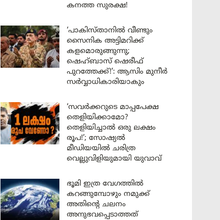
കനത്ത സുരക്ഷ!
‘പാകിസ്താനിൽ വീണ്ടും
സൈനിക അട്ടിമറിക്ക്
കളമൊരുങ്ങുന്നു;
ഷെഹ്ബാസ് ഷെരീഫ്
പുറത്തേക്ക്!’: ആസിം മുനീർ
സർവ്വാധികാരിയാകും
‘സവർക്കറുടെ മാപ്പപേക്ഷ
തെളിയിക്കാമോ?
തെളിയിച്ചാൽ ഒരു ലക്ഷം
രൂപ!’; സോഷ്യൽ
മീഡിയയിൽ ചരിത്ര
വെല്ലുവിളിയുമായി യുവാവ്
ഭൂമി ഇത്ര വേഗത്തിൽ
കറങ്ങുമ്പോഴും നമുക്ക്
അതിന്റെ ചലനം
അനുഭവപ്പെടാത്തത്