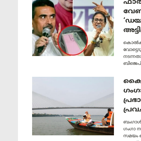
ഫാൽ
വേണ
‘ഡയ
അട്
കൊൽക്ക
വോട്ടെട
നടന്നത
ബിജെപിയ
കൈയ
ഗംഗ
പ്രഭ
പ്ര
ബംഗാൾ ത
ഗംഗാ നദ
സമയം ചെ