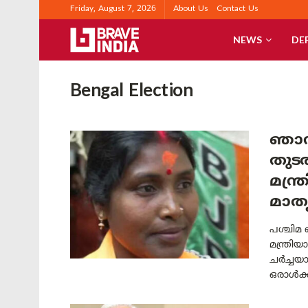
Friday, August 7, 2026
About Us
Contact Us
NEWS
DE
Bengal Election
ഞാൻ
തുടര
മന്ത
മാത
പശ്ചിമ 
മന്ത്രി
ചർച്ചയ
ഒരാൾക്ക