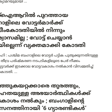
ക്യാമറയുമായി ...
‌ഐആറിൽ പുറത്തായ
ളിലെ വോട്ടർമാർക്ക്
രീംകോടതിയിൽ നിന്നും
ാസമില്ല ; വോട്ട് ചെയ്യാൻ
ില്ലെന്ന് വ്യക്തമാക്കി കോടതി
ി : പശ്ചിമ ബംഗാളിലെ വോട്ടർ പട്ടിക പുതുക്കുന്നതിനുള്ള
ക തീവ്ര പരിഷ്കരണ നടപടികളിലൂടെ പേര് നീക്കം
പെട്ടവർക്ക് ഇടക്കാല വോട്ടവകാശം നൽകാൻ വിസമ്മതിച്ച്
കോടതി. ...
്ഞുകയറ്റക്കാരെ തുരത്തും,
തയുള്ള അഭയാർത്ഥികൾക്ക്
ാശം നൽകും ; ബംഗാളിന്റെ
നത്തിനായി ‘6 ഗ്യാരണ്ടികൾ’