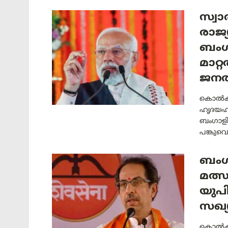
സ്വാ
രാജ്
ബംഗ
മാറ്
ജനത
കൊൽക്ക
ഹൃദയഹാര
ബംഗാളി
പങ്കുവെ
ബംഗ
മത്
യുപി
സഖ്യ
കൊല്‍ക്