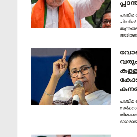
പ്ലാ
പശ്ചിമ
പിന്നിൽ
തന്ത്രങ്
അടിത്തട
വോട്
വരു
കള്ള
കോട
കനത
പശ്ചിമ 
സർക്കാര
തിരഞ്ഞെ
ഭാഗമായി 