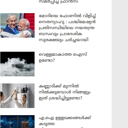
സമർപ്പിച്ച് ഫ്രാൻസ്
മോദിയെ ഫോണിൽ വിളിച്ച്
നെതന്യാഹു : പശ്ചിമേഷ്യൻ
പ്രതിസന്ധിയിലെ നയതന്ത്ര
ബന്ധവും പ്രാദേശിക
സുരക്ഷയും ചർച്ചയായി
വെള്ളമാകാത്ത ഐസ്
ഉണ്ടോ?
കണ്ണാടിക്ക് മുന്നിൽ
നിൽക്കുമ്പോൾ നിങ്ങളും
ഇത് ശ്രദ്ധിച്ചിട്ടുണ്ടോ?
എ.ഐ ഉള്ളടക്കങ്ങൾക്ക്
കടുത്ത