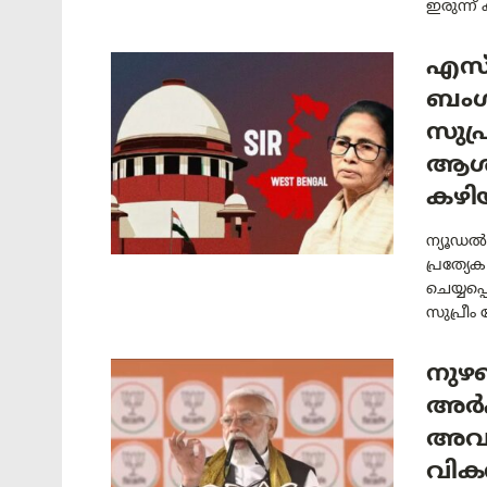
ഇരുന്ന് 
എസ്
ബംഗാ
സുപ്
ആശ്വ
കഴിയ
ന്യൂഡൽഹ
പ്രത്യേ
ചെയ്യപ്
സുപ്രീം 
നുഴഞ
അർഹ
അവക
വികസ