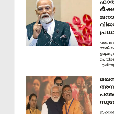
ഫാൽ
ഭീഷണ
ജനാധ
വിജ
പ്രധ
പശ്ചിമ
അതിശക്
ഉരുക്ക
ഉപതിരഞ
എതിരാള
മഖൻ
അനു
പരേഡ
സുവേ
ബംഗാൾ ര