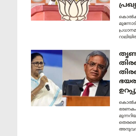
പ്രഖ്
കൊൽക്ക
മുന്നോട
പ്രധാനമ
റാലിയി
തൃണ
തിരഞ
തിര
ഭയരഹ
ഉറപ്
കൊൽക്ക
ഭരണകക
മുന്നറി
തെരഞ്ഞ
അനുവദിക്