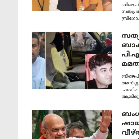
ബിജെപിയ
സത്യപ്
ബ്രിഗേഡ
സത്യ
ബാക
പി.എ 
മമതയ
ബിജെപി
അസിസ്റ്
പശ്ചിമ
ആയിരുന്
ബംഗ
ഷായു
വീഴ്