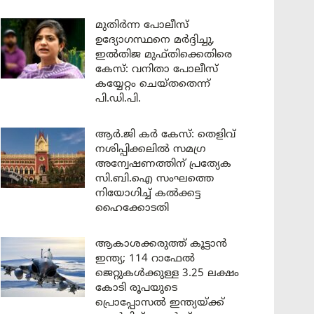
മുതിർന്ന പോലീസ്
ഉദ്യോഗസ്ഥനെ മർദ്ദിച്ചു,
ഇൽതിജ മുഫ്തിക്കെതിരെ
കേസ്: വനിതാ പോലീസ്
കയ്യേറ്റം ചെയ്തതെന്ന്
പി.ഡി.പി.
ആർ.ജി കർ കേസ്: തെളിവ്
നശിപ്പിക്കലിൽ സമഗ്ര
അന്വേഷണത്തിന് പ്രത്യേക
സി.ബി.ഐ സംഘത്തെ
നിയോഗിച്ച് കൽക്കട്ട
ഹൈക്കോടതി
ആകാശക്കരുത്ത് കൂട്ടാൻ
ഇന്ത്യ; 114 റാഫേൽ
ജെറ്റുകൾക്കുള്ള 3.25 ലക്ഷം
കോടി രൂപയുടെ
പ്രൊപ്പോസൽ ഇന്ത്യയ്ക്ക്