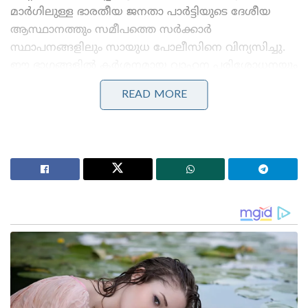
മാർഗിലുള്ള ഭാരതീയ ജനതാ പാർട്ടിയുടെ ദേശീയ
ആസ്ഥാനത്തും സമീപത്തെ സർക്കാർ
സ്ഥാപനങ്ങളിലും സായുധ പോലീസിനെ വിന്യസിച്ചു.
ഈ ഭാഗങ്ങളിൽ കർശനമായ വാഹന പരിശോധനയും
ബാരിക്കേഡുകളും സ്ഥാപിച്ചിട്ടുണ്ട്. ഡൽഹിയിൽ
READ MORE
സംശയാസ്പദമായ സാഹചര്യത്തിൽ ആരെയെങ്കിലും
കണ്ടാലോ ഉപേക്ഷിക്കപ്പെട്ട നിലയിൽ ബാഗുകളോ
വസ്തുക്കളോ ശ്രദ്ധയിൽപ്പെട്ടാലോ ഉടൻ പോലീസിനെ
അറിയിക്കാനും നിർദ്ദേശമുണ്ട്.
Stories you may like
ടി. ജി. മോഹൻദാസിന് ജാമ്യം
നുഴഞ്ഞുകയറ്റക്കാരനെ ബിഎസ്എഫ് പിടികൂടിയതിന്
പ്രതികാരം; ഇന്ത്യൻ കർഷകനെ അതിർത്തി കടന്ന്
തട്ടിയെടുത്ത് ബംഗ്ലാദേശികൾ