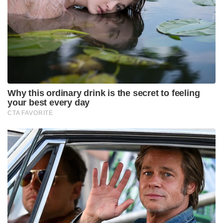
പാകിസ്താൻ കേന്ദ്രീകരിച്ച് പ്രവർത്തിക്കുന്ന ഭീകര
സംഘടനയായ ലഷ്കർ ഇ തൊയ്ബ ആണ്
ഭീകരാക്രമണത്തിന് പദ്ധതിയിടുന്നത് എന്നാണ്
ഇന്റലിജൻസ് റിപ്പോർട്ട്. കഴിഞ്ഞ വർഷം
ചുവപ്പുകോട്ടയ്ക്ക് സമീപം നടന്ന കാർ ബോംബ്
സ്ഫോടനത്തിന് സമാനമായ അക്രമങ്ങൾ
ആവർത്തിക്കാൻ സാധ്യതയുള്ളതിനാൽ അതീവ
ജാഗ്രത പാലിക്കണമെന്ന് സുരക്ഷാ ഉദ്യോഗസ്ഥർക്ക്
കർശന നിർദ്ദേശം നൽകിയിട്ടുണ്ട്. പ്രധാന ഗതാഗത
ഹബുകൾ, വിമാനത്താവളം, റെയിൽവേ സ്റ്റേഷനുകൾ
എന്നിവിടങ്ങളിൽ ‘ആൻ്റി സബോട്ടേജ്’
പരിശോധനകൾ ഊർജിതമാക്കി. ഡൽഹി
പോലീസിൻ്റെ പ്രത്യേക വിഭാഗമായ ക്വിക്ക് റിയാക്ഷൻ
ടീമുകൾ , ബോംബ് ഡിസ്പോസൽ സ്ക്വാഡുകൾ,
സ്നിഫർ ഡോഗ് യൂണിറ്റുകൾ എന്നിവയെയും
സജ്ജമാക്കിയിട്ടുണ്ട്.
Tags:
terror attack threat
delhi
ib
intelligence report