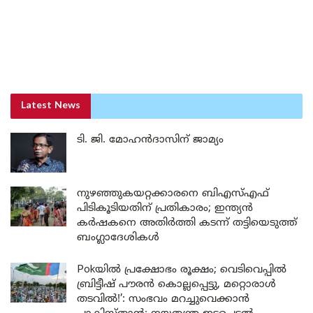
Latest News
ടി. ജി. മോഹൻദാസിന് ജാമ്യം
നുഴഞ്ഞുകയറ്റക്കാരനെ ബിഎസ്എഫ്
പിടികൂടിയതിന് പ്രതികാരം; ഇന്ത്യൻ
കർഷകനെ അതിർത്തി കടന്ന് തട്ടിയെടുത്ത്
ബംഗ്ലാദേശികൾ
Pokയിൽ പ്രക്ഷോഭം രൂക്ഷം; വെടിവെപ്പിൽ
ബ്രിട്ടീഷ് പൗരൻ കൊല്ലപ്പെട്ടു, മറ്റൊരാൾ
തടവിൽ!’: സംഭവം മറച്ചുവെക്കാൻ