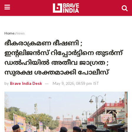
Home
News
ഭീകരാക്രമണ ഭീഷണി ;
ഇന്റലിജൻസ് റിപ്പോർട്ടിനെ തുടർന്ന്
ഡൽഹിയിൽ അതീവ ജാഗ്രത ;
സുരക്ഷ ശക്തമാക്കി പോലീസ്
by
Brave India Desk
May 9, 2026, 08:59 pm IST