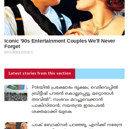
Latest stories
from this section
Pokയിൽ പ്രക്ഷോഭം രൂക്ഷം; വെടിവെപ്പിൽ
ബ്രിട്ടീഷ് പൗരൻ കൊല്ലപ്പെട്ടു, മറ്റൊരാൾ
തടവിൽ!’: സംഭവം മറച്ചുവെക്കാൻ
പാകിസ്താൻ; നയതന്ത്ര ഇടപെടൽ
ശക്തമാക്കി യുകെ
പാക് ബോക്സർ പറഞ്ഞു, എനിക്ക് നരേന്ദ്ര