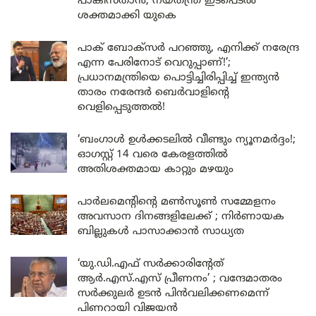
പാകിസ്താൻ; നയതന്ത്ര ഇടപെടൽ
ശക്തമാക്കി യുകെ
പാക് ബോക്സർ പറഞ്ഞു, എനിക്ക് നരേന്ദ്ര
എന്ന പേരിനോട് വെറുപ്പാണ്!’;
പ്രധാനമന്ത്രിയെ പൊട്ടിച്ചിരിപ്പിച്ച് ഇന്ത്യൻ
താരം നരേന്ദർ ബെർവാളിന്റെ
വെളിപ്പെടുത്തൽ!
‘ബംഗാൾ ഉൾക്കടലിൽ വീണ്ടും ന്യൂനമർദ്ദം!;
ഓഗസ്റ്റ് 14 വരെ കേരളത്തിൽ
അതിശക്തമായ കാറ്റും മഴയും
പാർലമെന്റിന്റെ മൺസൂൺ സമ്മേളനം
അവസാന ദിനങ്ങളിലേക്ക് ; നിർണായക
ബില്ലുകൾ പാസാക്കാൻ സാധ്യത
‘യു.ഡി.എഫ് സർക്കാരിന്റേത്
ആർ.എസ്.എസ് പ്രീണനം’ ; വന്ദേമാതരം
സർക്കുലർ ഉടൻ പിൻവലിക്കണമെന്ന്
പിണറായി വിജയൻ