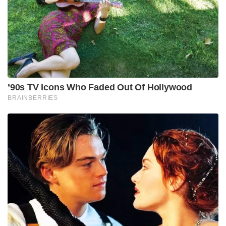
വിഡി, ആർസി പക്ഷക്കാരും വിശ്വസിക്കുന്നു.
ചർച്ചകൾ നീളുന്നതിലൂടെ തങ്ങളുടെ വാദങ്ങൾ
ഹൈക്കമാൻഡ് കൂടുതൽ ഗൗരവത്തോടെ
പരിഗണിക്കുന്നു എന്നാണ് ഇവർ വിശ്വസിക്കുന്നത്.
ദില്ലിയിലെ ചർച്ചകൾക്ക് ശേഷം തിരുവനന്തപുരത്ത്
തിരിച്ചെത്തിയ രമേശ് ചെന്നിത്തല ശുഭാപ്തിവിശ്വാസം
പ്രകടിപ്പിച്ചു. മുഖ്യമന്ത്രി ആരെന്ന കാര്യത്തിൽ
ചർച്ചകൾ പൂർത്തിയായെന്നും ഹൈക്കമാൻഡുമായി
എല്ലാം സംസാരിച്ചുവെന്നും അദ്ദേഹം പറഞ്ഞു. പാർട്ടി
എടുക്കുന്ന യുക്തമായ തീരുമാനം എല്ലാവരും
അംഗീകരിക്കുമെന്നും അദ്ദേഹം മാധ്യമങ്ങളോട്
വ്യക്തമാക്കി.
Tags:
ramesh chennithala
KC VENUGOPAL
VD SATEESHAN