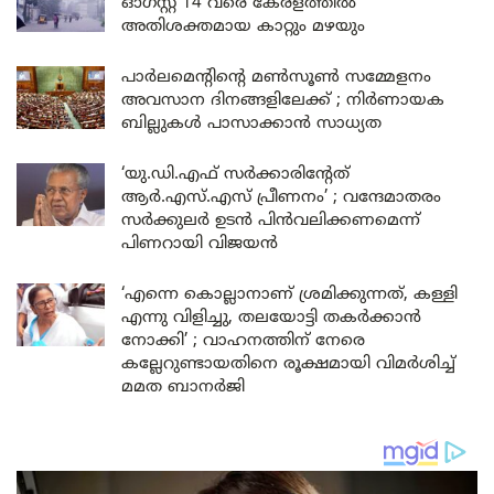
ഓഗസ്റ്റ് 14 വരെ കേരളത്തിൽ
അതിശക്തമായ കാറ്റും മഴയും
പാർലമെന്റിന്റെ മൺസൂൺ സമ്മേളനം
അവസാന ദിനങ്ങളിലേക്ക് ; നിർണായക
ബില്ലുകൾ പാസാക്കാൻ സാധ്യത
‘യു.ഡി.എഫ് സർക്കാരിന്റേത്
ആർ.എസ്.എസ് പ്രീണനം’ ; വന്ദേമാതരം
സർക്കുലർ ഉടൻ പിൻവലിക്കണമെന്ന്
പിണറായി വിജയൻ
‘എന്നെ കൊല്ലാനാണ് ശ്രമിക്കുന്നത്, കള്ളി
എന്നു വിളിച്ചു, തലയോട്ടി തകർക്കാൻ
നോക്കി’ ; വാഹനത്തിന് നേരെ
കല്ലേറുണ്ടായതിനെ രൂക്ഷമായി വിമർശിച്ച്
മമത ബാനർജി