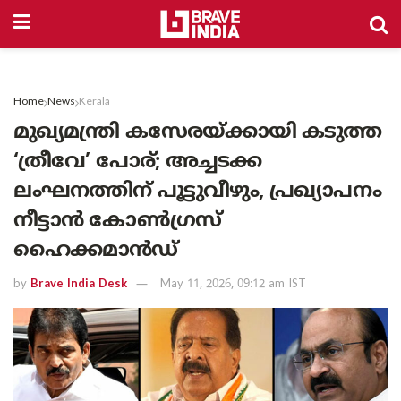
Home
News
Kerala
മുഖ്യമന്ത്രി കസേരയ്ക്കായി കടുത്ത
‘ത്രീവേ’ പോര്; അച്ചടക്ക
ലംഘനത്തിന് പൂട്ടുവീഴും, പ്രഖ്യാപനം
നീട്ടാൻ കോൺഗ്രസ്
ഹൈക്കമാൻഡ്
by
Brave India Desk
May 11, 2026, 09:12 am IST