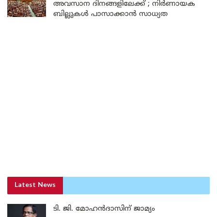
അവസാന ദിനങ്ങളിലേക്ക് ; നിർണായക
ബില്ലുകൾ പാസാക്കാൻ സാധ്യത
Latest News
ടി. ജി. മോഹൻദാസിന് ജാമ്യം