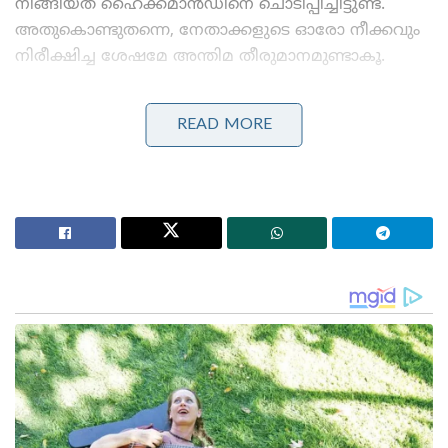
നീങ്ങിയത് ഹൈക്കമാൻഡിനെ ചൊടിപ്പിച്ചിട്ടുണ്ട്.
അതുകൊണ്ടുതന്നെ, നേതാക്കളുടെ ഓരോ നീക്കവും
നിരീക്ഷിച്ച ശേഷമേ അന്തിമ തീരുമാനമുണ്ടാകൂ.
Stories you may like
READ MORE
ടി. ജി. മോഹൻദാസിന് ജാമ്യം
നുഴഞ്ഞുകയറ്റക്കാരനെ ബിഎസ്എഫ് പിടികൂടിയതിന്
പ്രതികാരം; ഇന്ത്യൻ കർഷകനെ അതിർത്തി കടന്ന്
തട്ടിയെടുത്ത് ബംഗ്ലാദേശികൾ
മുഖ്യമന്ത്രി പദത്തിനായി രംഗത്തുള്ള മൂന്ന്
നേതാക്കളും പിന്മാറാൻ തയ്യാറല്ല. ഹൈക്കമാൻഡിന്
ഏറ്റവും പ്രിയപ്പെട്ട നേതാവ് എന്ന നിലയിൽ കെ.സി
തന്നെ മുഖ്യമന്ത്രിയാകുമെന്ന ഉറച്ച വിശ്വാസത്തിലാണ്
അദ്ദേഹത്തിന് അനുകൂലമായി നിൽക്കുന്നവർ.
പ്രഖ്യാപനം നീളുന്നത് തങ്ങൾക്ക് അനുകൂലമാണെന്ന്