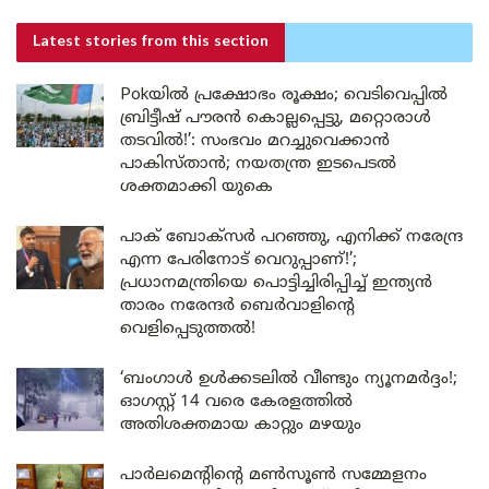
Latest stories
from this section
Pokയിൽ പ്രക്ഷോഭം രൂക്ഷം; വെടിവെപ്പിൽ
ബ്രിട്ടീഷ് പൗരൻ കൊല്ലപ്പെട്ടു, മറ്റൊരാൾ
തടവിൽ!’: സംഭവം മറച്ചുവെക്കാൻ
പാകിസ്താൻ; നയതന്ത്ര ഇടപെടൽ
ശക്തമാക്കി യുകെ
പാക് ബോക്സർ പറഞ്ഞു, എനിക്ക് നരേന്ദ്ര
എന്ന പേരിനോട് വെറുപ്പാണ്!’;
പ്രധാനമന്ത്രിയെ പൊട്ടിച്ചിരിപ്പിച്ച് ഇന്ത്യൻ
താരം നരേന്ദർ ബെർവാളിന്റെ
വെളിപ്പെടുത്തൽ!
‘ബംഗാൾ ഉൾക്കടലിൽ വീണ്ടും ന്യൂനമർദ്ദം!;
ഓഗസ്റ്റ് 14 വരെ കേരളത്തിൽ
അതിശക്തമായ കാറ്റും മഴയും
പാർലമെന്റിന്റെ മൺസൂൺ സമ്മേളനം