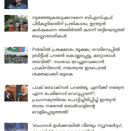
നുഴഞ്ഞുകയറ്റക്കാരനെ ബിഎസ്എഫ്
പിടികൂടിയതിന് പ്രതികാരം; ഇന്ത്യൻ
കർഷകനെ അതിർത്തി കടന്ന് തട്ടിയെടുത്ത്
ബംഗ്ലാദേശികൾ
Pokയിൽ പ്രക്ഷോഭം രൂക്ഷം; വെടിവെപ്പിൽ
ബ്രിട്ടീഷ് പൗരൻ കൊല്ലപ്പെട്ടു, മറ്റൊരാൾ
തടവിൽ!’: സംഭവം മറച്ചുവെക്കാൻ
പാകിസ്താൻ; നയതന്ത്ര ഇടപെടൽ
ശക്തമാക്കി യുകെ
പാക് ബോക്സർ പറഞ്ഞു, എനിക്ക് നരേന്ദ്ര
എന്ന പേരിനോട് വെറുപ്പാണ്!’;
പ്രധാനമന്ത്രിയെ പൊട്ടിച്ചിരിപ്പിച്ച് ഇന്ത്യൻ
താരം നരേന്ദർ ബെർവാളിന്റെ
വെളിപ്പെടുത്തൽ!
‘ബംഗാൾ ഉൾക്കടലിൽ വീണ്ടും ന്യൂനമർദ്ദം!;