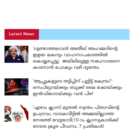
Latest News
‘ഗുണ്ടാത്തലവൻ അതീഖ് അഹമ്മദിന്റെ
ഇളയ മകനും വാഹനാപകടത്തിൽ
കൊല്ലപ്പെട്ടു; ജയിലിലുള്ള സഹോദരനെ
കാണാൻ പോകും വഴി ദുരന്തം
‘ആപ്പുകളുടെ തട്ടിപ്പിന് പൂട്ടിട്ട് കേന്ദ്രം!’:
സെപ്റ്റോയ്ക്കും ബുക്ക് മൈ ഷോയ്ക്കും
ഇൻഡിഗോയ്ക്കും വൻ പിഴ!
‘ഏഴാം ക്ലാസ് മുതൽ സ്വന്തം പിതാവിന്റെ
ഉപദ്രവം; വാടകവീട്ടിൽ അമ്മയില്ലാത്ത
നേരത്ത് വേട്ടയാടി;10-ാം ക്ലാസുകാരിക്ക്
നേരെ ക്രൂര പീഡനം; 7 പ്രതികൾ!