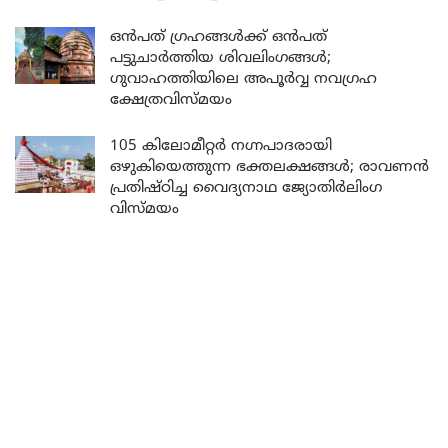
ഒൻപത് ഗ്രഹങ്ങൾക്ക് ഒൻപത്
പട്ടുചാർത്തിയ ശിവലിംഗങ്ങൾ;
ഗുവാഹത്തിയിലെ അപൂർവ്വ നവഗ്രഹ
ക്ഷേത്രവിസ്മയം
105 കിലോമീറ്റർ നഗ്നപാദരായി
ഒഴുകിയെത്തുന്ന ഭക്തലക്ഷങ്ങൾ; രാവണൻ
പ്രതിഷ്ഠിച്ച വൈദ്യനാഥ ജ്യോതിർലിംഗ
വിസ്മയം