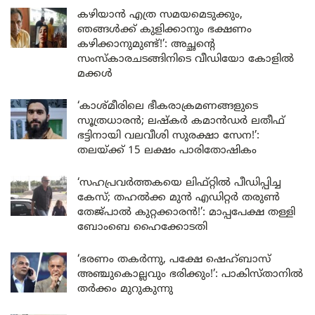
കഴിയാൻ എത്ര സമയമെടുക്കും,
ഞങ്ങൾക്ക് കുളിക്കാനും ഭക്ഷണം
കഴിക്കാനുമുണ്ട്!’: അച്ഛന്റെ
സംസ്കാരചടങ്ങിനിടെ വീഡിയോ കോളിൽ
മക്കൾ
‘കാശ്മീരിലെ ഭീകരാക്രമണങ്ങളുടെ
സൂത്രധാരൻ; ലഷ്കർ കമാൻഡർ ലതീഫ്
ഭട്ടിനായി വലവീശി സുരക്ഷാ സേന!’:
തലയ്ക്ക് 15 ലക്ഷം പാരിതോഷികം
‘സഹപ്രവർത്തകയെ ലിഫ്റ്റിൽ പീഡിപ്പിച്ച
കേസ്; തഹൽക്ക മുൻ എഡിറ്റർ തരുൺ
തേജ്പാൽ കുറ്റക്കാരൻ!’: മാപ്പപേക്ഷ തള്ളി
ബോംബെ ഹൈക്കോടതി
‘ഭരണം തകർന്നു, പക്ഷേ ഷെഹ്ബാസ്
അഞ്ചുകൊല്ലവും ഭരിക്കും!’: പാകിസ്താനിൽ
തർക്കം മുറുകുന്നു