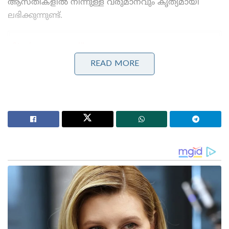
ആസ്തികളിൽ നിന്നുള്ള വരുമാനവും കൃത്യമായി
ലഭിക്കുന്നുണ്ട്.
Stories you may like
READ MORE
ധർമ്മത്തിന്റെ ഞാണൊലി:പതിനായിരങ്ങളെ
നിഷ്പ്രഭമാക്കിയ രാമബാണം!
സിംഹാസനത്തിലെ പാദുകങ്ങൾ: ഭരതന്റെ കണ്ണീരും
രാമന്റെ വാക്കും
സർപ്പസംസ്കാരം, ആശ്ലേഷ ബലി തുടങ്ങിയ പ്രത്യേക
വഴിപാടുകൾ വഴി ലഭിച്ച തുകയാണ് ഇതിൽ
പ്രധാനം.ബാങ്ക് നിക്ഷേപങ്ങളിൽ നിന്നുള്ള
പലിശയിനത്തിൽ വലിയൊരു തുക ലഭിച്ചു.
ഭക്തർക്കായി നിർമ്മിച്ച ചൗൾട്രികളിൽ നിന്നും മറ്റ്
കെട്ടിടങ്ങളിൽ നിന്നുമുള്ള വാടകയിനത്തിലും
വരുമാനം വരുന്നുണ്ട്. ക്ഷേത്രത്തിന്റെ