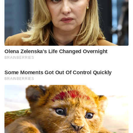
ഉടമസ്ഥതയിലുള്ള എസ്റ്റേറ്റുകളിൽ നിന്നുള്ള
വിളവെടുപ്പും വരുമാനത്തിന് കരുത്തേകി.
സർപ്പദോഷ പരിഹാരത്തിനുള്ള ഇന്ത്യയിലെ തന്നെ
ഏറ്റവും പ്രധാനപ്പെട്ട ക്ഷേത്രങ്ങളിലൊന്നാണ് കുക്കെ
സുബ്രഹ്മണ്യ. സിനിമാ താരങ്ങൾ, രാഷ്ട്രീയ പ്രമുഖർ,
കായിക താരങ്ങൾ തുടങ്ങി രാജ്യത്തിന്റെ വിവിധ
ഭാഗങ്ങളിൽ നിന്നുള്ള പ്രമുഖർ ഇവിടെ എത്താറുണ്ട്.
ക്ഷേത്രത്തിലെ ചിട്ടയായ ഭരണസംവിധാനവും
സൗകര്യങ്ങളും ഭക്തരുടെ എണ്ണം വർദ്ധിക്കാൻ
കാരണമായിട്ടുണ്ട്.
Tags:
kuke subrahmanya temple
kuke temple karnataka