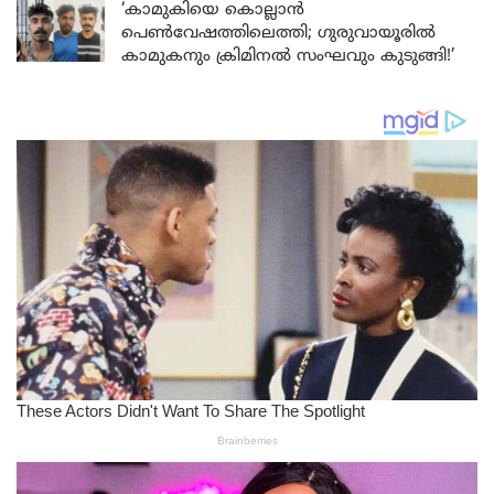
‘കാമുകിയെ കൊല്ലാൻ
പെൺവേഷത്തിലെത്തി; ഗുരുവായൂരിൽ
കാമുകനും ക്രിമിനൽ സംഘവും കുടുങ്ങി!’