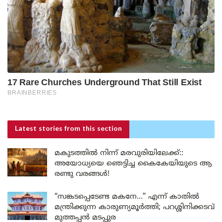
Latest stories
from this section
മകുടത്തിൽ നിന്ന് മരവുരിയിലേക്ക്::
അയോധ്യയെ ഞെട്ടിച്ച കൈകേയിയുടെ ആ
രണ്ടു വരങ്ങൾ!
“സങ്കടപ്പെടേണ്ട മകനേ…” എന്ന് കാതിൽ
മന്ത്രിക്കുന്ന കാരുണ്യമൂർത്തി; പറശ്ശിനിക്കടവ്
മുത്തപ്പൻ മടപ്പുര