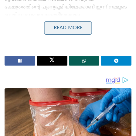
ക്ഷേത്രത്തിന്റെ പുണ്യഭൂമിയിലേക്കാണ് ഇന്ന് നമ്മുടെ
ഭക്തിസാന്ദ്രമായ ആത്മീയയാത്ര.
READ MORE
Stories you may like
ധർമ്മത്തിന്റെ ഞാണൊലി:പതിനായിരങ്ങളെ
നിഷ്പ്രഭമാക്കിയ രാമബാണം!
സിംഹാസനത്തിലെ പാദുകങ്ങൾ: ഭരതന്റെ കണ്ണീരും
രാമന്റെ വാക്കും
പതിനെട്ടാം നൂറ്റാണ്ടിൽ അഹോം രാജവംശത്തിലെ
രാജേശ്വർ സിംഹ മഹാരാജാവിന്റെ കാലത്താണ് ഈ
ക്ഷേത്രം ഇന്നത്തെ രീതിയിൽ
പുനർനിർമ്മിക്കപ്പെടുന്നത്. അസമിലെ ഗുവാഹത്തി
എന്ന നഗരത്തിന് പണ്ട് ‘പ്രാഗ്ജ്യോതിഷപുര’ അഥവാ
‘കിഴക്കിന്റെ ജ്യോതിഷനഗരം’ എന്നൊരു
പേരുണ്ടായിരുന്നു. ആ പൗരാണിക ജ്യോതിശാസ്ത്ര