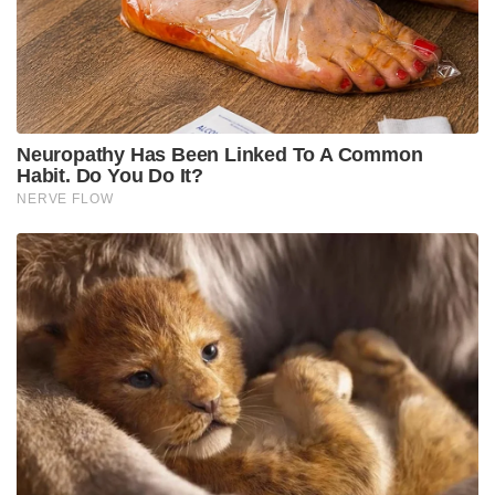
പാരമ്പര്യത്തിന്റെ ജീവിക്കുന്ന അടയാളമാണ്
ചിത്രാചൽ കുന്നിൻമുകളിലെ ഈ കോവിൽ.
ഇവിടുത്തെ പ്രധാന ഗർഭഗൃഹത്തിലേക്ക്
പ്രവേശിക്കുമ്പോൾ തന്നെ നമ്മിലെ ലൗകികമായ
ആകുലതകൾ ഒഴിഞ്ഞുമാറും. ഒൻപത് ഗ്രഹങ്ങളെ
പ്രതിനിധീകരിക്കുന്ന ആ ശിവലിംഗങ്ങൾക്ക് മുന്നിൽ
ദോഷപരിഹാര പൂജകൾ നടത്തി കൈകൂപ്പുമ്പോൾ,
നമ്മുടെ ജീവിതത്തെ നിയന്ത്രിക്കുന്ന
പ്രപഞ്ചശക്തികളെല്ലാം ആ മഹാദേവന്റെ
കാരുണ്യത്തിന് മുന്നിൽ ശാന്തമാകുകയാണെന്ന
പവിത്രമായ ബോധ്യം ഉള്ളിൽ നിറയും.
മലമുകളിലുള്ള ഈ കോവിലിൽ നിന്നും താഴേക്ക്
നോക്കുമ്പോൾ ബ്രഹ്മപുത്ര നദിയുടെ തീരത്ത്
പരന്നുകിടക്കുന്ന ഗുവാഹത്തി നഗരത്തിന്റെ
അതിമനോഹരമായ ദൃശ്യം കാത്‌രമായ ഒരു
അനുഭൂതിയാണ് സമ്മാനിക്കുന്നത്. കാമാഖ്യാ