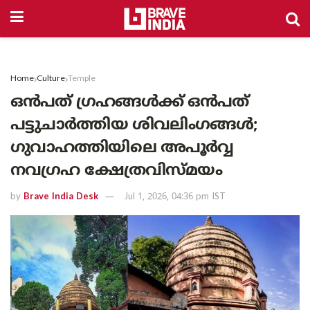
Home
Culture
Temple
ഒൻപത് ഗ്രഹങ്ങൾക്ക് ഒൻപത്
പട്ടുചാർത്തിയ ശിവലിംഗങ്ങൾ;
ഗുവാഹത്തിയിലെ അപൂർവ്വ
നവഗ്രഹ ക്ഷേത്രവിസ്മയം
by
Brave India Desk
Jul 1, 2026, 04:36 pm IST