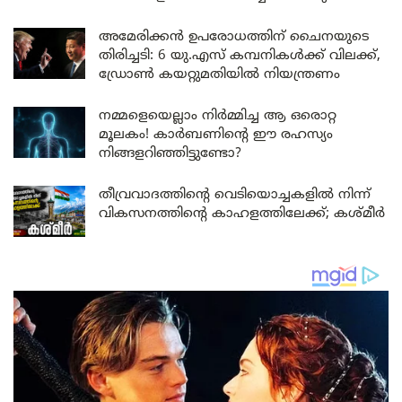
അമേരിക്കൻ ഉപരോധത്തിന് ചൈനയുടെ
തിരിച്ചടി: 6 യു.എസ് കമ്പനികൾക്ക് വിലക്ക്,
ഡ്രോൺ കയറ്റുമതിയിൽ നിയന്ത്രണം
നമ്മളെയെല്ലാം നിർമ്മിച്ച ആ ഒരൊറ്റ
മൂലകം! കാർബണിന്റെ ഈ രഹസ്യം
നിങ്ങളറിഞ്ഞിട്ടുണ്ടോ?
തീവ്രവാദത്തിന്റെ വെടിയൊച്ചകളിൽ നിന്ന്
വികസനത്തിന്റെ കാഹളത്തിലേക്ക്; കശ്മീർ