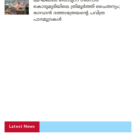
മേഘങ്ങൾ തൊടുന്ന ഗിർനാർ
കൊടുമുടിയിലെ ത്രിമൂർത്തി ചൈതന്യം;
ഭഗവാൻ ദത്താത്രേയന്റെ പവിത്ര
പാദമുദ്രകൾ
Latest News