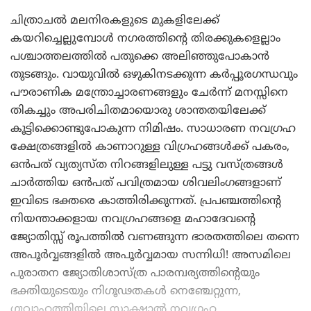
ചിത്രാചൽ മലനിരകളുടെ മുകളിലേക്ക്
കയറിച്ചെല്ലുമ്പോൾ നഗരത്തിന്റെ തിരക്കുകളെല്ലാം
പശ്ചാത്തലത്തിൽ പതുക്കെ അലിഞ്ഞുപോകാൻ
തുടങ്ങും. വായുവിൽ ഒഴുകിനടക്കുന്ന കർപ്പൂരഗന്ധവും
പൗരാണിക മന്ത്രോച്ചാരണങ്ങളും ചേർന്ന് മനസ്സിനെ
തികച്ചും അപരിചിതമായൊരു ശാന്തതയിലേക്ക്
കൂട്ടിക്കൊണ്ടുപോകുന്ന നിമിഷം. സാധാരണ നവഗ്രഹ
ക്ഷേത്രങ്ങളിൽ കാണാറുള്ള വിഗ്രഹങ്ങൾക്ക് പകരം,
ഒൻപത് വ്യത്യസ്ത നിറങ്ങളിലുള്ള പട്ടു വസ്ത്രങ്ങൾ
ചാർത്തിയ ഒൻപത് പവിത്രമായ ശിവലിംഗങ്ങളാണ്
ഇവിടെ ഭക്തരെ കാത്തിരിക്കുന്നത്. പ്രപഞ്ചത്തിന്റെ
നിയന്താക്കളായ നവഗ്രഹങ്ങളെ മഹാദേവന്റെ
ജ്യോതിസ്സ് രൂപത്തിൽ വണങ്ങുന്ന ഭാരതത്തിലെ തന്നെ
അപൂർവ്വങ്ങളിൽ അപൂർവ്വമായ സന്നിധി! അസമിലെ
പുരാതന ജ്യോതിശാസ്ത്ര പാരമ്പര്യത്തിന്റെയും
ഭക്തിയുടെയും നിഗൂഢതകൾ നെഞ്ചേറ്റുന്ന,
ഗുവാഹത്തിയിലെ സാക്ഷാൽ നവഗ്രഹ