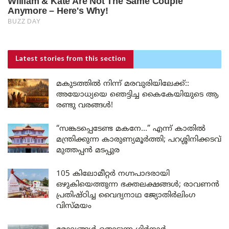
Latest stories
from this section
മകുടത്തിൽ നിന്ന് മരവുരിയിലേക്ക്::
അയോധ്യയെ ഞെട്ടിച്ച കൈകേയിയുടെ ആ
രണ്ടു വരങ്ങൾ!
“സങ്കടപ്പെടേണ്ട മകനേ…” എന്ന് കാതിൽ
മന്ത്രിക്കുന്ന കാരുണ്യമൂർത്തി; പറശ്ശിനിക്കടവ്
മുത്തപ്പൻ മടപ്പുര
105 കിലോമീറ്റർ നഗ്നപാദരായി
ഒഴുകിയെത്തുന്ന ഭക്തലക്ഷങ്ങൾ; രാവണൻ
പ്രതിഷ്ഠിച്ച വൈദ്യനാഥ ജ്യോതിർലിംഗ
വിസ്മയം