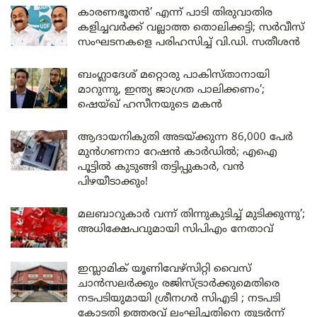
കാരണഭൂതൻ’ എന്ന് പാടി തിരുവാതിര
കളിച്ചവർക്ക് വല്ലാത്ത തൊലിക്കട്ടി; സർവീസ്
സംഘടനകളെ പരിഹസിച്ച് വി.ഡി. സതീശൻ
ബംഗ്ലാദേശ് മറ്റൊരു പാകിസ്താനായി
മാറുന്നു, ഇന്ത്യ ജാഗ്രത പാലിക്കണം’;
ഷെയ്ഖ് ഹസീനയുടെ മകൻ
ആദായനികുതി അടയ്ക്കുന്ന 86,000 പേർ
മുൻഗണനാ റേഷൻ കാർഡിൽ; എഐ
പൂട്ടിൽ കുടുങ്ങി തട്ടിപ്പുകാർ, വൻ
പിഴയീടാക്കും!
മലബാറുകാർ വന്ന് തിന്നുകുടിച്ച് മുടിക്കുന്നു’;
അധിക്ഷേപവുമായി സിപിഎം നേതാവ്
ഇസ്ലാമിക് യൂണിവേഴ്സിറ്റി വൈസ്
ചാൻസലർക്കും രജിസ്ട്രാർക്കുമെതിരെ
നടപടിയുമായി ശ്രീനഗർ സിഎടി ; നടപടി
കോടതി ഉത്തരവ് ലംഘിച്ചതിനെ തുടർന്ന്