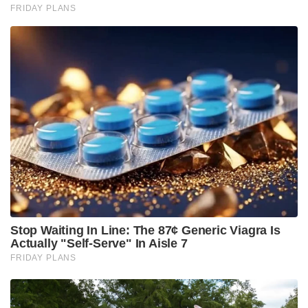
കർപ്പൂരഗന്ധവും ഒൻപത് നിറങ്ങളിലുള്ള പട്ടു
ചാർത്തിയ ശിവലിംഗങ്ങളുടെ ദൃശ്യവും മനസ്സിൽ
നിന്നും മായാതെ കൂടെപ്പോരുമ്പോൾ, വരാനിരിക്കുന്ന
കാലത്തെ പുഞ്ചിരിയോടെ നേരിടാൻ ഓരോ ഭക്തന്റെ
ഉള്ളിലും ഒരു പുതിയ പ്രകാശം
ജ്വലിച്ചുയർന്നിട്ടുണ്ടാകും.
Tags:
temple
navagraha temple