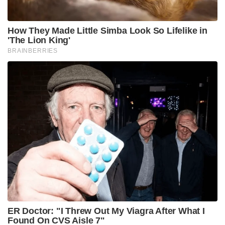
ദേവീക്ഷേത്രവും ഉമാനന്ദ സന്നിധിയും സന്ദർശിച്ച്
ആത്മീയ സാഫല്യം നേടുന്ന ഏതൊരു തീർത്ഥാടകനും
ഈ നവഗ്രഹ നടയിലെത്തുമ്പോൾ മാത്രമാണ്
തങ്ങളുടെ പ്രാർത്ഥനകൾ പൂർണ്ണമായതായി
വിശ്വസിക്കുന്നത്. ഉത്സവ നാളുകളിലും പ്രത്യേക
ജ്യോതിഷ ദിനങ്ങളിലും ഇവിടെ ഒഴുകിയെത്തുന്ന
ഭക്തരുടെ മന്ത്രധ്വനികളാൽ അന്തരീക്ഷം മുഴുവൻ
ഭൗതികലോകത്തിനപ്പുറമുള്ള ഒരു ആത്മീയ
സാമ്രാജ്യമായി മാറും.
സന്ധ്യാ ആരതിയുടെ ദീപക്കാഴ്ചകൾക്ക് ശേഷം
മലമുകളിൽ നിന്നും പടവുകൾ ഇറങ്ങുമ്പോൾ, ദൂരെ
ബ്രഹ്മപുത്രയിലേക്ക് സൂര്യൻ അസ്തമിക്കുന്ന ദൃശ്യം
മനസ്സിൽ ഒരു നവജീവൻ നിറയ്ക്കും. ജീവിതത്തിലെ
പ്രതിസന്ധികളെയെല്ലാം നേരിടാൻ ഭഗവാൻ തന്റെ
കാരുണ്യത്തിന്റെ കരം എപ്പോഴും നമ്മുടെ നേർക്ക്
നീട്ടിയിട്ടുണ്ടെന്ന പരമമായ ആശ്വാസമാണ് ഈ യാത്ര
സമ്മാനിക്കുന്നത്. ക്ഷേത്രമുറ്റത്തെ ആ