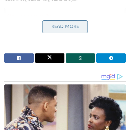
Stories you may like
READ MORE
ധർമ്മത്തിന്റെ ഞാണൊലി:പതിനായിരങ്ങളെ
നിഷ്പ്രഭമാക്കിയ രാമബാണം!
സിംഹാസനത്തിലെ പാദുകങ്ങൾ: ഭരതന്റെ കണ്ണീരും
രാമന്റെ വാക്കും
ഈ പുണ്യസങ്കേതത്തിന്റെ ഉത്ഭവത്തിന് പിന്നിൽ
മലബാറിന്റെ മണ്ണിൽ തലമുറകളായി പകർന്നുപോന്ന
അതീവ ഹൃദയസ്പർശിയായ ഒരു ഐതീഹ്യമുണ്ട്.
എരുവേശ്ശിയിലെ അയ്യങ്കര വാഴുന്നവർ എന്ന
നാടുവാഴിക്കും അന്തർജനത്തിനും കുട്ടികളില്ലാത്ത
ദുഃഖമുണ്ടായിരുന്നു. ഒടുവിൽ അവരുടെ പ്രാർത്ഥനകൾ
കേട്ടതുപോലെ, കാട്ടിലെ പുഴക്കരയിലെ ഒരു കല്ലിൽ
നിന്നും അവർക്കൊരു ദിവ്യബാലനെ ലഭിക്കുന്നു.
എന്നാൽ, സാധാരണ കുട്ടികളിൽ നിന്നും