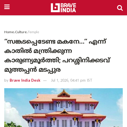
Home
Culture
Temple
“സങ്കടപ്പെടേണ്ട മകനേ…” എന്ന്
കാതിൽ മന്ത്രിക്കുന്ന
കാരുണ്യമൂർത്തി; പറശ്ശിനിക്കടവ്
മുത്തപ്പൻ മടപ്പുര
by
Brave India Desk
Jul 1, 2026, 04:41 pm IST