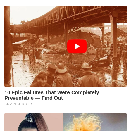
വെറും ഭക്ഷണമല്ല, അത് വിശപ്പകറ്റുന്ന ദൈവത്തിന്റെ
കരുതലിന്റെ പ്രതീകമാണ്.
വളപട്ടണം പുഴയുടെ ശാന്തമായ തീരത്ത് സ്ഥിതി
ചെയ്യുന്ന ഈ മടപ്പുരയിലേക്ക് പ്രവേശിക്കുമ്പോൾ
തന്നെ ജാതിയുടെയോ മതത്തിന്റെയോ
വേലിക്കെട്ടുകളില്ലാത്ത ഒരു വലിയ മാനവികതയുടെ
ആത്മീയത നമ്മെ എതിരേൽക്കും. മടപ്പുരയ്ക്കുള്ളിലെ
കർപ്പൂരഗന്ധവും ഭക്തരുടെ പ്രാർത്ഥനകളും
ചെണ്ടനാദവും ഒത്തുചേരുമ്പോൾ ഈ ഭൂമി
ഭൗതികലോകത്തിനപ്പുറമുള്ള ഒരു നിഗൂഢമായ
ആത്മീയ സാമ്രാജ്യമായി മാറും. തെയ്യക്കോലത്തിന്റെ
രൂപത്തിൽ ഭഗവാൻ നേരിട്ട് ഓരോ ഭക്തന്റെയും
കൈപിടിച്ച്, സങ്കടങ്ങൾ കേട്ട്, അവർക്ക് പവിത്രമായ
കുറിക്കൂട്ടും വെറ്റിലപ്പാക്കും നൽകി ആശ്വസിപ്പിക്കുന്ന
കാഴ്ച ഏതൊരു ആത്മാന്വേഷിക്കും
കണ്ണീരണിയിക്കുന്ന അനുഭവമാണ്.