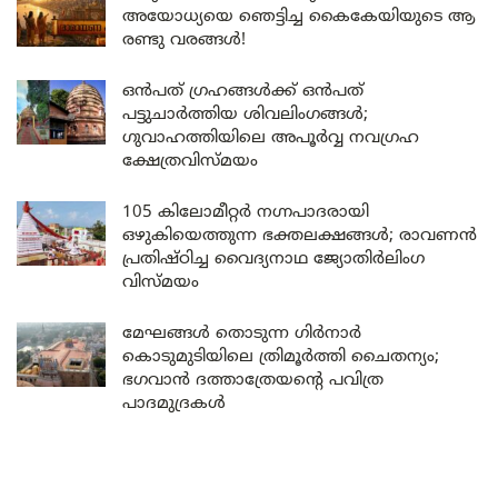
അയോധ്യയെ ഞെട്ടിച്ച കൈകേയിയുടെ ആ
രണ്ടു വരങ്ങൾ!
ഒൻപത് ഗ്രഹങ്ങൾക്ക് ഒൻപത്
പട്ടുചാർത്തിയ ശിവലിംഗങ്ങൾ;
ഗുവാഹത്തിയിലെ അപൂർവ്വ നവഗ്രഹ
ക്ഷേത്രവിസ്മയം
105 കിലോമീറ്റർ നഗ്നപാദരായി
ഒഴുകിയെത്തുന്ന ഭക്തലക്ഷങ്ങൾ; രാവണൻ
പ്രതിഷ്ഠിച്ച വൈദ്യനാഥ ജ്യോതിർലിംഗ
വിസ്മയം
മേഘങ്ങൾ തൊടുന്ന ഗിർനാർ
കൊടുമുടിയിലെ ത്രിമൂർത്തി ചൈതന്യം;
ഭഗവാൻ ദത്താത്രേയന്റെ പവിത്ര
പാദമുദ്രകൾ