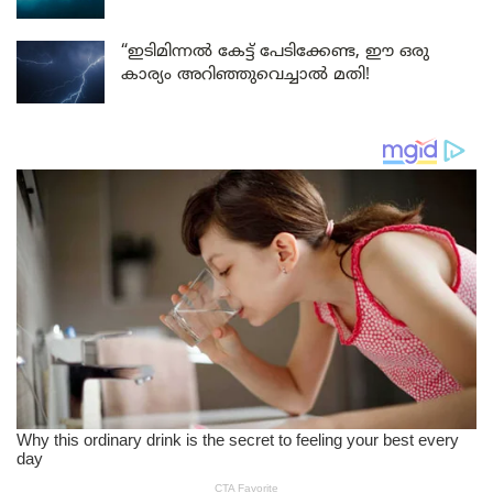
“ഇടിമിന്നൽ കേട്ട് പേടിക്കേണ്ട, ഈ ഒരു
കാര്യം അറിഞ്ഞുവെച്ചാൽ മതി!