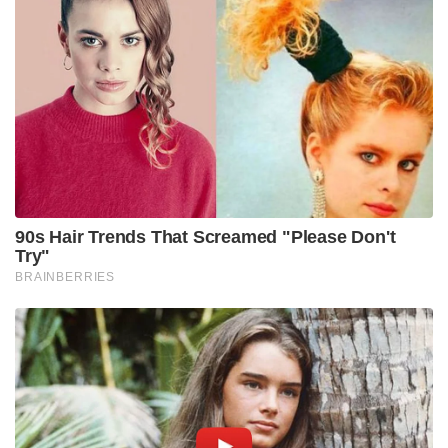
ചെണ്ടനാദം പതുക്കെ ഒടുങ്ങി, വളപട്ടണം പുഴയിലേക്ക്
നിലാപ്പൂക്കൾ പെയ്യുന്ന രാത്രിയിൽ മടപ്പുരയുടെ
തിരുമുറ്റത്ത് നിന്നും പടവുകൾ ഇറങ്ങുമ്പോൾ ഉള്ളിൽ
ഒരു പുതിയ ജന്മം എടുത്തതുപോലെ തോന്നും.
“കണ്ണീരൊപ്പി കൂടെയുണ്ടാകും” എന്ന മുത്തപ്പന്റെ
വചനങ്ങൾ കാറ്റിൽ ഒരു മന്ത്രം പോലെ
ഒഴുകിനടക്കുന്നുണ്ടാകും. ക്ഷേത്രമുറ്റത്തെ ആ
കർപ്പൂരഗന്ധവും മുത്തപ്പന്റെ കരുണാനിറഞ്ഞ
കണ്ണുകളും മനസ്സിൽ നിന്നും മായാതെ
കൂടെപ്പോരുമ്പോൾ, വരാനിരിക്കുന്ന കാലത്തെ ഏത്
പ്രതിസന്ധിയെയും പുഞ്ചിരിയോടെ നേരിടാൻ ഓരോ
ഭക്തന്റെ ഉള്ളിലും ഒരു പുതിയ പ്രകാശം
ജ്വലിച്ചുയർന്നിട്ടുണ്ടാകും.
Tags:
temple
muthappan madappura