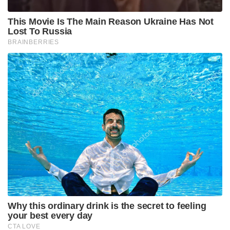
അതിർവരമ്പുകളെ പൂർണ്ണമായും
മായ്ച്ചുകളയുന്നതാണ് പറശ്ശിനി മടപ്പുരയിലെ
ആരാധനാക്രമം. വലിയ ഉത്സവ നാളുകളിൽ മാത്രം
കാണാറുള്ള തെയ്യക്കോലങ്ങൾ ഇവിടെ നിത്യേന
കെട്ടിയാടപ്പെടുന്നു എന്നത് ഈ പുണ്യസങ്കേതത്തെ
ലോകപ്രസിദ്ധമാക്കുന്നു. പുലർച്ചെയും
സായന്തനങ്ങളിലും മുത്തപ്പന്റെ വെള്ളാട്ടവും
തിരുവപ്പനയും കാണാൻ ഒഴുകിയെത്തുന്ന
പതിനായിരങ്ങൾ സാക്ഷ്യം വഹിക്കുന്നത് മനുഷ്യനും
ദൈവവും തമ്മിലുള്ള അവാച്യമായ
ആത്മബന്ധത്തിനാണ്. ഭഗവാന്റെ പ്രിയപ്പെട്ട
നിവേദ്യങ്ങളായി സമർപ്പിക്കുന്നത് പ്രാദേശിക
സംസ്കാരത്തിന്റെ ഭാഗമായ തെങ്ങിൻ കള്ളും,
ചമ്മന്തിയോടുകൂടിയ ഉണക്കമീനും, പുഴുങ്ങിയ
ചെറുപയറുമാണ്. ഉയർന്നവനെന്നോ താഴ്ന്നവനെന്നോ
വ്യത്യാസമില്ലാതെ, പ്രകൃതിയുടെ കനിവുകളെല്ലാം
ഒരേപോലെ ഭഗവാന് മുന്നിലെത്തുന്നു. ഭക്തർക്ക്
പ്രസാദമായി നൽകുന്ന ചായയും പുഴുങ്ങിയ പയറും