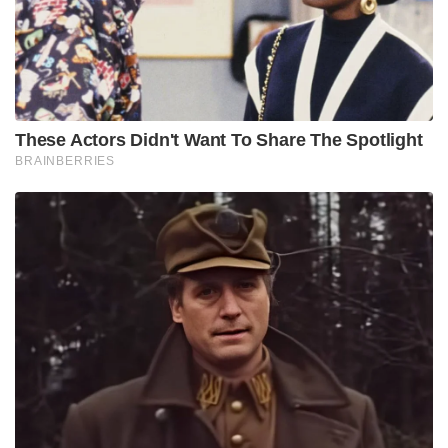
വ്യത്യസ്തമായി വേട്ടയാടാനും കാട്ടു മൃഗങ്ങൾക്കൊപ്പം
സഞ്ചരിക്കാനും, ഒപ്പം താഴ്ന്ന ജാതിക്കാരായ
ദരിദ്രമനുഷ്യർക്കൊപ്പം ഇരുന്ന് അവർ നൽകുന്ന
കള്ളും ഉണക്കമീനുമെല്ലാം കഴിക്കാനും ഈ ബാലൻ
ഇഷ്ടപ്പെട്ടു. ഉയർന്ന കുലത്തിലെ ആചാരങ്ങൾക്ക്
നിരക്കാത്ത ഈ പ്രവർത്തികൾ മാതാപിതാക്കളെ
സങ്കടപ്പെടുത്തിയപ്പോൾ, മകൻ തന്റെ വിശ്വരൂപം
അവർക്ക് കാണിച്ചുകൊടുക്കുന്നു. സാക്ഷാൽ
ഈശ്വരചൈതന്യമാണ് തങ്ങളുടെ മകനെന്ന്
തിരിച്ചറിഞ്ഞ മാതാപിതാക്കളുടെ വന്ദനം സ്വീകരിച്ച്,
മലനാട്ടിലെ പാവപ്പെട്ട മനുഷ്യർക്ക് അഭയമേകാൻ
ഭഗവാൻ അവിടം വിട്ടിറങ്ങി. യാത്രയ്ക്കിടയിൽ
കുന്നത്തൂർ പാടിയിലും പിന്നീട് വളപട്ടണം പുഴയുടെ
തീരത്തുള്ള പറശ്ശിനിക്കടവിലും ഭഗവാൻ തന്റെ
ശാശ്വത സാന്നിധ്യം ഉറപ്പിച്ചു എന്നാണ് വിശ്വാസം.
പരമ്പരാഗതമായ ക്ഷേത്രാചാരങ്ങളുടെ