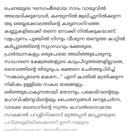
ചെണ്ടയുടെ ഘനഗംഭീരമായ നാദം വായുവിൽ
അലയടിക്കുമ്പോൾ, കണ്മുന്നിൽ ജ്വലിച്ചുനിൽക്കുന്ന
ആ തെയ്യക്കോലത്തിന്റെ കരുണാനിറഞ്ഞ
കണ്ണുകളിലേക്ക് തന്നെ നോക്കി നിൽക്കുകയാണ്.
വളപട്ടണം പുഴയിൽ നിന്നും വീശുന്ന തണുത്ത കാറ്റിൽ
കർപ്പൂരത്തിന്റെ സുഗന്ധവും ഭക്തരുടെ
പ്രാർത്ഥനകളും ഒരുപോലെ അലിഞ്ഞുചേരുന്നു.
സാധാരണ ക്ഷേത്രങ്ങളുടെ കടുംപിടുത്തങ്ങളില്ലാതെ,
ദൈവത്തിന്റെ തിരുരൂപം ഭക്തനെ ചേർത്തുപിടിച്ച്
“സങ്കടപ്പെടേണ്ട മകനേ…” എന്ന് കാതിൽ മന്ത്രിക്കുന്ന
നിമിഷം ഉള്ളിലെ സകല ഭാരങ്ങളും
ഒഴിഞ്ഞുപോകുന്നതായി തോന്നും. പരമശിവന്റെയും
മഹാവിഷ്ണുവിന്റെയും ചൈതന്യങ്ങൾ ഒന്നുചേർന്ന,
വടക്കേ മലബാറിന്റെ സ്വന്തം കാവൽദൈവമായ
സാക്ഷാൽ പറശ്ശിനിക്കടവ് മുത്തപ്പൻ മടപ്പുരയുടെ
പവിത്രഭൂമിയിലേക്കാണ് ഇന്ന് നമ്മുടെ
ഭക്തിസാന്ദ്രമായ ആത്മീയയാത്ര.