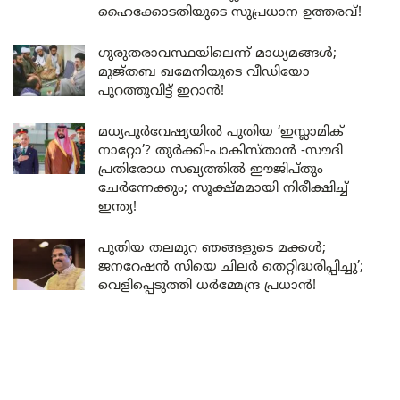
ഹൈക്കോടതിയുടെ സുപ്രധാന ഉത്തരവ്!
ഗുരുതരാവസ്ഥയിലെന്ന് മാധ്യമങ്ങൾ;
മുജ്തബ ഖമേനിയുടെ വീഡിയോ
പുറത്തുവിട്ട് ഇറാൻ!
മധ്യപൂർവേഷ്യയിൽ പുതിയ ‘ഇസ്ലാമിക്
നാറ്റോ’? തുർക്കി-പാകിസ്താൻ -സൗദി
പ്രതിരോധ സഖ്യത്തിൽ ഈജിപ്തും
ചേർന്നേക്കും; സൂക്ഷ്മമായി നിരീക്ഷിച്ച്
ഇന്ത്യ!
പുതിയ തലമുറ ഞങ്ങളുടെ മക്കൾ;
ജനറേഷൻ സിയെ ചിലർ തെറ്റിദ്ധരിപ്പിച്ചു’;
വെളിപ്പെടുത്തി ധർമ്മേന്ദ്ര പ്രധാൻ!