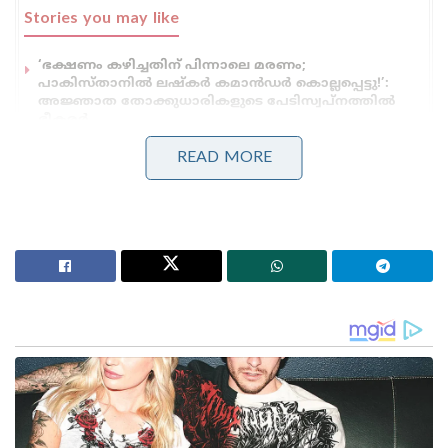
Stories you may like
‘ഭക്ഷണം കഴിച്ചതിന് പിന്നാലെ മരണം;
പാകിസ്താനിൽ ലഷ്കർ കമാൻഡർ കൊല്ലപ്പെട്ടു!’:
അജ്ഞാത തോക്കുധാരികളുടെ പേടിസ്വപ്നത്തിൽ
ഭീകരർ
‘റഷ്യയിൽ നിന്ന് ഇന്ത്യയിലേക്ക് തീവണ്ടി പാത!;
READ MORE
പാകിസ്താനും അഫ്ഗാനിസ്താനും വഴി പുതിയ
റെയിൽ പദ്ധതിയുമായി പുടിന്റെ ഉപപ്രധാനമന്ത്രി!
സ്പെഷ്യൽ പ്രൊട്ടക്ഷൻ ഗ്രൂപ്പിന്റെ സുരക്ഷാ
നിർദ്ദേശങ്ങൾ കർശനമായി പാലിച്ചുകൊണ്ട്
തന്നെയാണ് വാഹനങ്ങളുടെ എണ്ണം കുറച്ചത്.
അത്യാവശ്യ സുരക്ഷാ വാഹനങ്ങൾ
നിലനിർത്തിക്കൊണ്ട് അധികമായി ഉണ്ടായിരുന്ന
വാഹനങ്ങൾ ഒഴിവാക്കുകയായിരുന്നു. നീളമേറിയ
വാഹനവ്യൂഹങ്ങൾ പലപ്പോഴും വലിയ
ഗതാഗതക്കുരുക്കിന് കാരണമാകാറുണ്ട്.