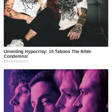
പ്രധാനമന്ത്രിയുടെ ഈ നീക്കം പൊതുജനങ്ങളുടെ
യാത്രാക്ലേശം കുറയ്ക്കാനും ട്രാഫിക് മാനേജ്‌മെന്റ്
എളുപ്പമാക്കാനും സഹായിക്കും.
പ്രധാനമന്ത്രിയുടെ ഈ ചുവടുവെപ്പിന് പിന്നാലെ
ഉത്തർപ്രദേശ്, മധ്യപ്രദേശ് തുടങ്ങിയ
സംസ്ഥാനങ്ങളിൽ മുഖ്യമന്ത്രിമാരും മന്ത്രിമാരും
തങ്ങളുടെ വാഹനവ്യൂഹത്തിന്റെ വലുപ്പം
കുറയ്ക്കണമെന്ന് നിർദ്ദേശിച്ചിട്ടുണ്ട്.
ആഗോളതലത്തിൽ പെട്രോൾ, ഡീസൽ വില
വർദ്ധിക്കുന്ന സാഹചര്യത്തിൽ ഇന്ധനം കരുതലോടെ
ഉപയോഗിക്കണമെന്ന് പ്രധാനമന്ത്രി ജനങ്ങളോട്
അഭ്യർത്ഥിച്ചിരുന്നു. വിദേശ നാണയ ശേഖരം
ലാഭിക്കുന്നതിനായി ഒരു വർഷത്തേക്ക് സ്വർണ്ണം
വാങ്ങുന്നത് ഒഴിവാക്കാനും കോവിഡ് കാലത്തെ
പോലെ ഓൺലൈൻ മീറ്റിംഗുകൾ
പ്രോത്സാഹിപ്പിക്കാനും അദ്ദേഹം നിർദ്ദേശിച്ചിട്ടുണ്ട്.