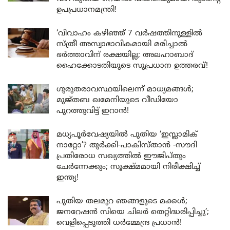
ഉപപ്രധാനമന്ത്രി!
‘വിവാഹം കഴിഞ്ഞ് 7 വർഷത്തിനുള്ളിൽ
സ്ത്രീ അസ്വാഭാവികമായി മരിച്ചാൽ
ഭർത്താവിന് രക്ഷയില്ല; അലഹാബാദ്
ഹൈക്കോടതിയുടെ സുപ്രധാന ഉത്തരവ്!
ഗുരുതരാവസ്ഥയിലെന്ന് മാധ്യമങ്ങൾ;
മുജ്തബ ഖമേനിയുടെ വീഡിയോ
പുറത്തുവിട്ട് ഇറാൻ!
മധ്യപൂർവേഷ്യയിൽ പുതിയ ‘ഇസ്ലാമിക്
നാറ്റോ’? തുർക്കി-പാകിസ്താൻ -സൗദി
പ്രതിരോധ സഖ്യത്തിൽ ഈജിപ്തും
ചേർന്നേക്കും; സൂക്ഷ്മമായി നിരീക്ഷിച്ച്
ഇന്ത്യ!
പുതിയ തലമുറ ഞങ്ങളുടെ മക്കൾ;
ജനറേഷൻ സിയെ ചിലർ തെറ്റിദ്ധരിപ്പിച്ചു’;
വെളിപ്പെടുത്തി ധർമ്മേന്ദ്ര പ്രധാൻ!