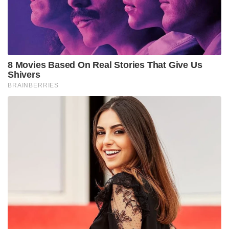
പ്രധാനമന്ത്രിയുടെ ഈ നടപടി സർക്കാരിന്റെ
അനാവശ്യ ചിലവുകൾ കുറയ്ക്കുന്നതിനും വിഭവങ്ങൾ
കൃത്യമായി വിനിയോഗിക്കുന്നതിനും വലിയ
ഉദാഹരണമായി മാറിയിരിക്കുകയാണ്.
സാധാരണക്കാർക്ക് ബുദ്ധിമുട്ടില്ലാത്ത രീതിയിലുള്ള
വിവിഐപി നീക്കങ്ങൾ വരും ദിവസങ്ങളിൽ കൂടുതൽ
വ്യാപകമാകുമെന്നാണ് റിപ്പോർട്ടുകൾ.
Tags:
Narendra Modi