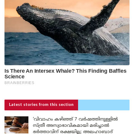
Latest stories
from this section
‘വിവാഹം കഴിഞ്ഞ് 7 വർഷത്തിനുള്ളിൽ
സ്ത്രീ അസ്വാഭാവികമായി മരിച്ചാൽ
ഭർത്താവിന് രക്ഷയില്ല; അലഹാബാദ്