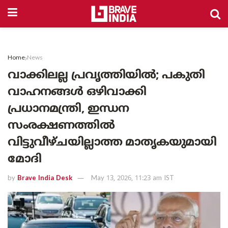
Home
News
വാക്കിലല്ല പ്രവൃത്തിയിൽ; പകുതി
വാഹനങ്ങൾ ഒഴിവാക്കി
പ്രധാനമന്ത്രി, ഇന്ധന
സംരക്ഷണത്തിൽ
വിട്ടുവീഴ്ചയില്ലാത്ത മാതൃകയുമായി
മോദി
by
Brave India Desk
May 13, 2026, 11:23 am IST