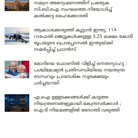
സമഗ്ര അന്വേഷണത്തിന് പ്രത്യേക
സി.ബി.ഐ സംഘത്തെ നിയോഗിച്ച്
കൽക്കട്ട ഹൈക്കോടതി
ആകാശക്കരുത്ത് കൂട്ടാൻ ഇന്ത്യ; 114
റാഫേൽ ജെറ്റുകൾക്കുള്ള 3.25 ലക്ഷം കോടി
രൂപയുടെ പ്രൊപ്പോസൽ ഇന്ത്യയ്ക്ക്
സമർപ്പിച്ച് ഫ്രാൻസ്
മോദിയെ ഫോണിൽ വിളിച്ച് നെതന്യാഹു :
പശ്ചിമേഷ്യൻ പ്രതിസന്ധിയിലെ നയതന്ത്ര
ബന്ധവും പ്രാദേശിക സുരക്ഷയും
ചർച്ചയായി
എ.ഐ ഉള്ളടക്കങ്ങൾക്ക് കടുത്ത
നിയന്ത്രണങ്ങളുമായി കേന്ദ്രസർക്കാർ ;
ഐ.ടി നിയമങ്ങളിൽ ഭേദഗതി വരുത്തി