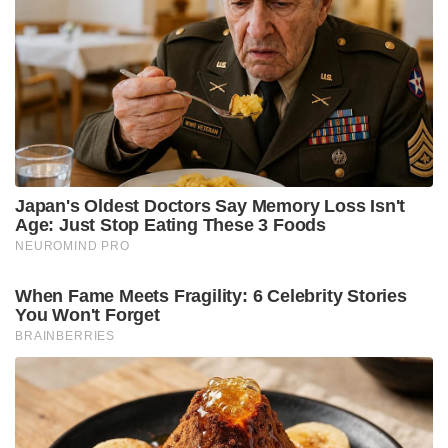
വ്യക്തമായിട്ടുണ്ട്.
Stories you may like
3.25 ലക്ഷം കോടിയുടെ മെഗാ കരാർ; 94 റഫാൽ
യുദ്ധവിമാനങ്ങൾ ഇന്ത്യയിൽ നിർമ്മിക്കും,
ഫ്രാൻസിന്റെ വൻ ഓഫർ
മുതിർന്ന പോലീസ് ഉദ്യോഗസ്ഥനെ മർദ്ദിച്ചു, ഇൽതിജ
മുഫ്തിക്കെതിരെ കേസ്: വനിതാ പോലീസ് കയ്യേറ്റം
ചെയ്തതെന്ന് പി.ഡി.പി.
ഖാലിസ്ഥാൻ ലിബറേഷൻ ആർമി (കെ.എൽ.എ)
സ്ഫോടനത്തിന്റെ ഉത്തരവാദിത്തം ഏറ്റെടുത്ത്
നേരത്തെ കത്ത് പുറത്തുവിട്ടിരുന്നു. ഗുർദാസ്പൂരിൽ
ഏറ്റുമുട്ടലിൽ കൊല്ലപ്പെട്ട ഭീകരൻ രഞ്ജിത് സിംഗിന്റെ
മരണത്തിന് പകരം വീട്ടാനാണ് സ്ഫോടനം
നടത്തിയതെന്നാണ് ഇവരുടെ അവകാശവാദം.
ഭാരതത്തിന്റെ ആഭ്യന്തര സുരക്ഷയെ തകർക്കാൻ