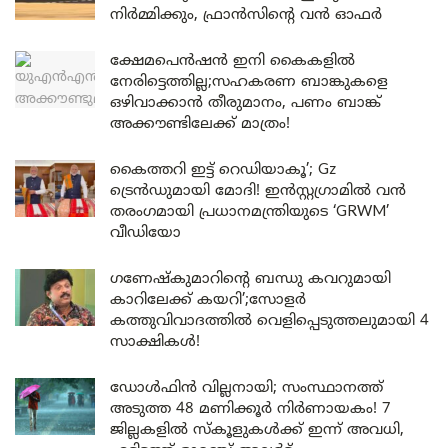
നിർമ്മിക്കും, ഫ്രാൻസിന്റെ വൻ ഓഫർ
ക്ഷേമപെൻഷൻ ഇനി കൈകളിൽ
നേരിട്ടെത്തില്ല;സഹകരണ ബാങ്കുകളെ
ഒഴിവാക്കാൻ തീരുമാനം, പണം ബാങ്ക്
അക്കൗണ്ടിലേക്ക് മാത്രം!
കൈത്തറി ഇട്ട് റെഡിയാകൂ’; Gz
ട്രെൻഡുമായി മോദി! ഇൻസ്റ്റഗ്രാമിൽ വൻ
തരംഗമായി പ്രധാനമന്ത്രിയുടെ ‘GRWM’
വീഡിയോ
ഗണേഷ്കുമാറിന്റെ ബന്ധു കവറുമായി
കാറിലേക്ക് കയറി’;സോളർ
കത്തുവിവാദത്തിൽ വെളിപ്പെടുത്തലുമായി 4
സാക്ഷികൾ!
ഡോൾഫിൻ വില്ലനായി; സംസ്ഥാനത്ത്
അടുത്ത 48 മണിക്കൂർ നിർണായകം! 7
ജില്ലകളിൽ സ്കൂളുകൾക്ക് ഇന്ന് അവധി,