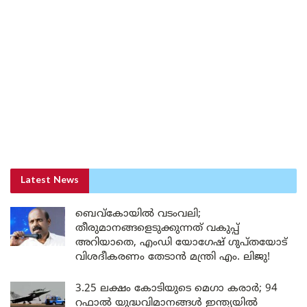
Latest News
ബെവ്കോയിൽ വടംവലി;
തീരുമാനങ്ങളെടുക്കുന്നത് വകുപ്പ്
അറിയാതെ, എംഡി യോഗേഷ് ഗുപ്തയോട്
വിശദീകരണം തേടാൻ മന്ത്രി എം. ലിജു!
3.25 ലക്ഷം കോടിയുടെ മെഗാ കരാർ; 94
റഫാൽ യുദ്ധവിമാനങ്ങൾ ഇന്ത്യയിൽ