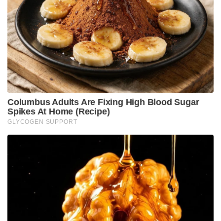
ലക്ഷ്യമിടുന്ന ഖാലിസ്ഥാനി ഭീകരരും പാക്
ഭീകരസംഘങ്ങളും തമ്മിലുള്ള അവിശുദ്ധ
കൂട്ടുകെട്ടാണ് ഇതിലൂടെ തെളിയുന്നത്. പഞ്ചാബിലും
ഹരിയാനയിലുമായി ഷഹ്സാദ് ഭട്ടിയുമായി ബന്ധമുള്ള
ഇരുന്നൂറോളം പേരെ ഇതിനോടകം പോലീസ്
കസ്റ്റഡിയിലെടുത്തിട്ടുണ്ട്. ദേശവിരുദ്ധ
ശക്തികൾക്കെതിരെ വിട്ടുവീഴ്ചയില്ലാത്ത
നടപടിയുമായി മുന്നോട്ട് പോകാനാണ് സുരക്ഷാ
ഏജൻസികളുടെ തീരുമാനം. അതിർത്തികളിൽ
കനത്ത ജാഗ്രത തുടരുകയാണ്.
Tags:
Two Arrested
Jalandhar BSF
Jalandhar BSF headquarters