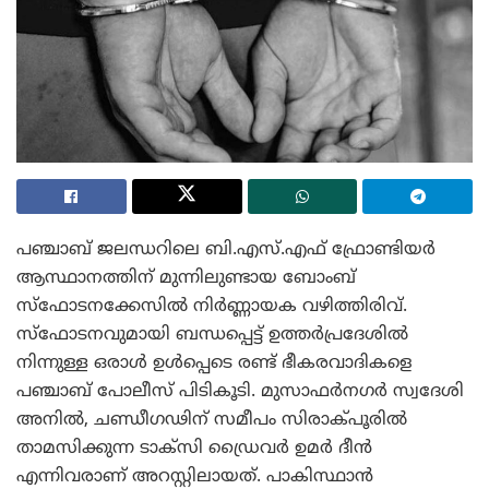
പഞ്ചാബ് ജലന്ധറിലെ ബി.എസ്.എഫ് ഫ്രോണ്ടിയർ
ആസ്ഥാനത്തിന് മുന്നിലുണ്ടായ ബോംബ്
സ്ഫോടനക്കേസിൽ നിർണ്ണായക വഴിത്തിരിവ്.
സ്ഫോടനവുമായി ബന്ധപ്പെട്ട് ഉത്തർപ്രദേശിൽ
നിന്നുള്ള ഒരാൾ ഉൾപ്പെടെ രണ്ട് ഭീകരവാദികളെ
പഞ്ചാബ് പോലീസ് പിടികൂടി. മുസാഫർനഗർ സ്വദേശി
അനിൽ, ചണ്ഡീഗഢിന് സമീപം സിരാക്പൂരിൽ
താമസിക്കുന്ന ടാക്സി ഡ്രൈവർ ഉമർ ദീൻ
എന്നിവരാണ് അറസ്റ്റിലായത്. പാകിസ്ഥാൻ