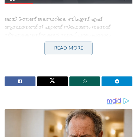
മെയ് 5-നാണ് ജലന്ധറിലെ ബി.എസ്.എഫ്
ആസ്ഥാനത്തിന് പുറത്ത് സ്ഫോടനം നടന്നത്.
സ്ഫോടകവസ്തുക്കൾ സ്ഥാപിച്ചതും പ്രദേശം
നിരീക്ഷിച്ചതും സ്ഫോടനം നടത്തിയതും അറസ്റ്റിലായ
READ MORE
അനിലും ഉമർ ദീനുമാണെന്ന് അന്വേഷണ
ഉദ്യോഗസ്ഥർ സ്ഥിരീകരിച്ചു. സ്ഫോടനത്തിന് ശേഷം
ജലന്ധറിൽ നിന്ന് ബസ് മാർഗ്ഗം ഡൽഹിയിലേക്ക്
കടന്ന പ്രതിയെ സി.സി.ടി.വി ദൃശ്യങ്ങളുടെ
സഹായത്തോടെയാണ് പിടികൂടിയത്. അതിർത്തി
കടന്നെത്തിയ സ്ഫോടകവസ്തുക്കൾ ഇവർക്ക്
എത്തിച്ചുനൽകിയ ഏജന്റിനായി പോലീസ് തിരച്ചിൽ
ഊർജ്ജിതമാക്കിയിട്ടുണ്ട്. പാക് ഗുണ്ടാസംഘ
തലവനിൽ നിന്ന് ഭീകരനായി മാറിയ ഷഹ്സാദ് ഭട്ടി വഴി
സോഷ്യൽ മീഡിയയിലൂടെ യുവാക്കളെ സ്വാധീനിച്ചാണ്
ഇത്തരം അട്ടിമറി നീക്കങ്ങൾ നടത്തുന്നതെന്ന്