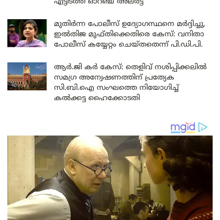
എട്ടിടത്ത് ഓറഞ്ച് അലർട്ട്
മുതിർന്ന പോലീസ് ഉദ്യോഗസ്ഥനെ മർദ്ദിച്ചു,
ഇൽതിജ മുഫ്തിക്കെതിരെ കേസ്: വനിതാ
പോലീസ് കയ്യേറ്റം ചെയ്തതെന്ന് പി.ഡി.പി.
ആർ.ജി കർ കേസ്: തെളിവ് നശിപ്പിക്കലിൽ
സമഗ്ര അന്വേഷണത്തിന് പ്രത്യേക
സി.ബി.ഐ സംഘത്തെ നിയോഗിച്ച്
കൽക്കട്ട ഹൈക്കോടതി