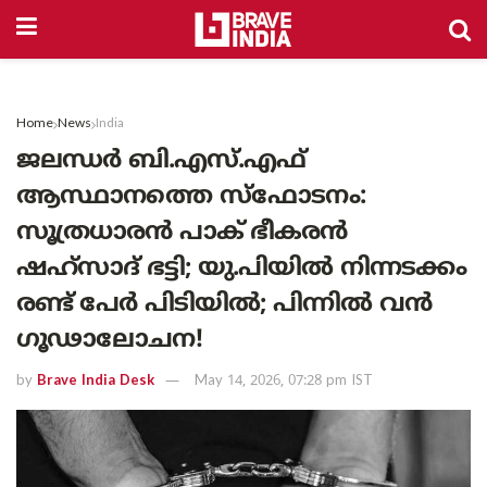
Home
News
India
ജലന്ധർ ബി.എസ്.എഫ്
ആസ്ഥാനത്തെ സ്ഫോടനം:
സൂത്രധാരൻ പാക് ഭീകരൻ
ഷഹ്സാദ് ഭട്ടി; യു.പിയിൽ നിന്നടക്കം
രണ്ട് പേർ പിടിയിൽ; പിന്നിൽ വൻ
ഗൂഢാലോചന!
by
Brave India Desk
May 14, 2026, 07:28 pm IST