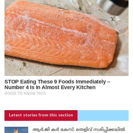
Latest stories
from this section
ആർ.ജി കർ കേസ്: തെളിവ് നശിപ്പിക്കലിൽ