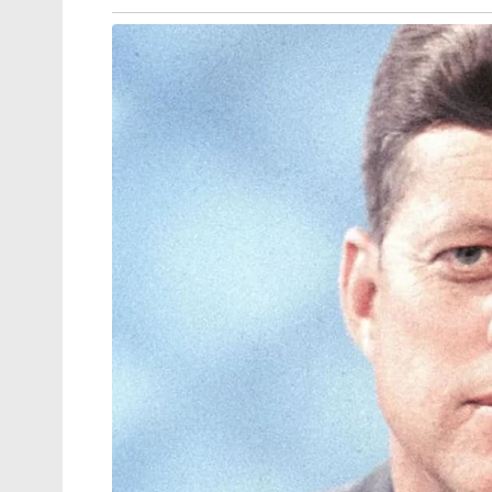
അനുഗ്രഹിക്കുന്നു.
ലോകമെമ്പാടുമുള്ള സഞ്ചാരികളെയും വിശ്വ
ആകർഷിക്കുന്നത് ഇവിടുത്തെ സവിശേഷമായ നി
പായസവും അപ്പവും നിവേദ്യമായി നൽകുമ്പോൾ,
നൂഡിൽസും മോമോസും ചോറുമാണ്. ദേവിക്ക് 
പ്രസാദമായി ലഭിക്കുന്നത് ഈ ചൈനീസ് വിഭ
കൗതുകം നിറഞ്ഞ ഒരു കാഴ്ചയാണ്. ജാതിക്കു
ഒന്നാണെന്നും, നിവേദ്യങ്ങളിലെ വൈവിധ്യമല
ദൈവത്തിന് പ്രിയമെന്നും ഈ ക്ഷേത്രം നമ്മെ
ചൈനാ ടൗണിൽ” ദേവി കുടികൊള്ളുന്നത് സ
സ്നേഹത്തിന്റെ അമ്മയായാണ്.
Tags:
temple
chinese kali mandir Momos