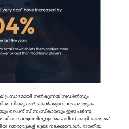
്ക് പ്രസാദമായി നൽകുന്നത് നൂഡിൽസും
ശ്വസിക്കുമോ? കേൾക്കുമ്പോൾ കൗതുകം
്തിയും ചൈനീസ് സംസ്കാരവും ഇഴചേർന്നു
തയിലെ ടാൻഗ്രയിലുള്ള ‘ചൈനീസ് കാളി ക്ഷേത്രം’.
ിയ തെരുവുകളിലൂടെ നടക്കുമ്പോൾ, ഭാരതീയ