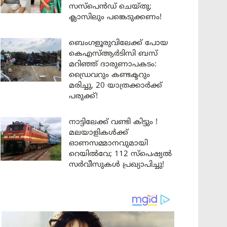
സസ്പെൻഡ് ചെയ്തു;
ക്ലാസിലും പങ്കെടുക്കണം!
ബെംഗളൂരുവിലേക്ക് പോയ
കെഎസ്ആർടിസി ബസ്
മറിഞ്ഞ് ദാരുണാപകടം:
ഡ്രൈവറും കണ്ടക്ടറും
മരിച്ചു, 20 യാത്രക്കാർക്ക്
പരുക്ക്!
നാട്ടിലേക്ക് വണ്ടി കിട്ടും !
മലയാളികൾക്ക്
ഓണസമ്മാനവുമായി
റെയിൽവേ; 112 സ്പെഷ്യൽ
സർവീസുകൾ പ്രഖ്യാപിച്ചു!