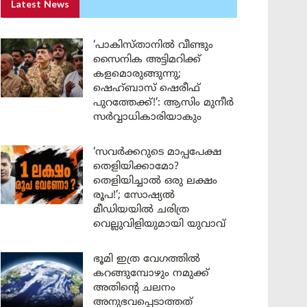
Latest News
‘പാകിസ്താനിൽ വീണ്ടും
സൈനിക അട്ടിമറിക്ക്
കളമൊരുങ്ങുന്നു;
ഷെഹ്ബാസ് ഷെരീഫ്
പുറത്തേക്ക്!’: ആസിം മുനീർ
സർവ്വാധികാരിയാകും
‘സവർക്കറുടെ മാപ്പപേക്ഷ
തെളിയിക്കാമോ?
തെളിയിച്ചാൽ ഒരു ലക്ഷം
രൂപ!’; സോഷ്യൽ
മീഡിയയിൽ ചരിത്ര
വെല്ലുവിളിയുമായി യുവാവ്
ഭൂമി ഇത്ര വേഗത്തിൽ
കറങ്ങുമ്പോഴും നമുക്ക്
അതിന്റെ ചലനം
അനുഭവപ്പെടാത്തത്