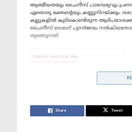
ആത്മീയതയും ചൈനീസ് പാരമ്പര്യവും പ്രണ
ഏതൊരു ഭക്തന്റെയും കണ്ണുനിറയ്ക്കും. ദശാ
കല്ലുകളിൽ കുടികൊണ്ടിരുന്ന ആദിപരാശക്
ചൈനീസ് ബാലന് പുനർജന്മം നൽകിയതോടെ
തുടങ്ങുന്നത്.
Stories you may like
ധർമ്മത്തിന്റെ
ഞാണൊലി:പതിനായിരങ്ങളെ
R
നിഷ്പ്രഭമാക്കിയ രാമബാണം!
സിംഹാസനത്തിലെ പാദുകങ്ങൾ:
ഭരതന്റെ കണ്ണീരും രാമന്റെ വാക്കും
Share
Tweet
ചൊല്ലി പൂജ ചെയ്യുമ്പോൾ ഭക്തർ തിന്മ
കത്തിക്കുന്നു. ഭഗവതി ഇവിടെ രൗദ്രഭാവം