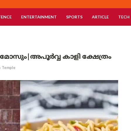
FENCE
ENTERTAINMENT
SPORTS
ARTICLE
TECH
മോസും|അപൂർവ്വ കാളി ക്ഷേത്രം
n
Temple