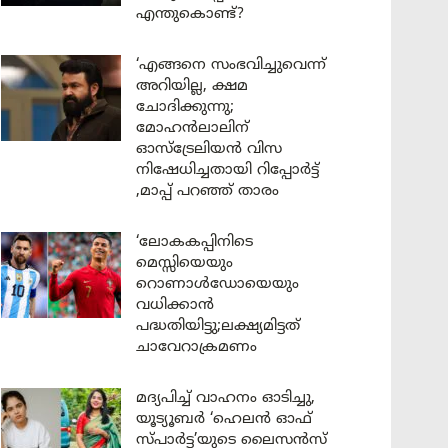
എന്തുകൊണ്ട്?
‘എങ്ങനെ സംഭവിച്ചുവെന്ന്
അറിയില്ല, ക്ഷമ
ചോദിക്കുന്നു;
മോഹൻലാലിന്
ഓസ്ട്രേലിയൻ വിസ
നിഷേധിച്ചതായി റിപ്പോർട്ട്
,മാപ്പ് പറഞ്ഞ് താരം
‘ലോകകപ്പിനിടെ
മെസ്സിയെയും
റൊണാൾഡോയെയും
വധിക്കാൻ
പദ്ധതിയിട്ടു;ലക്ഷ്യമിട്ടത്
ചാവേറാക്രമണം
മദ്യപിച്ച് വാഹനം ഓടിച്ചു,
യൂട്യൂബർ ‘ഹെലൻ ഓഫ്
സ്പാർട്ട’യുടെ ലൈസൻസ്