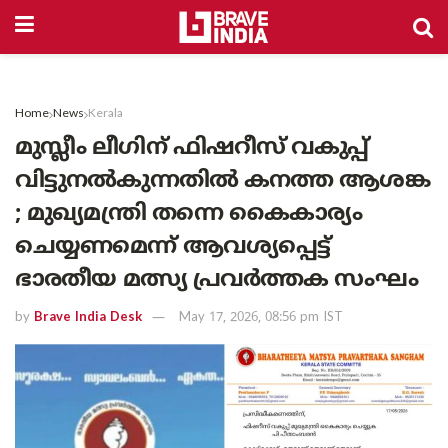
Home
News
Kerala
മുസ്ലീം ലീഗിന് ഫിഷറീസ് വകുപ്പ്
വിട്ടുനൽകുന്നതിൽ കനത്ത ആശങ്ക
; മുഖ്യമന്ത്രി തന്നെ കൈകാര്യം
ചെയ്യണമെന്ന് ആവശ്യപ്പെട്ട്
ഭാരതീയ മത്സ്യ പ്രവർത്തക സംഘം
by
Brave India Desk
May 17, 2026, 08:56 pm IST