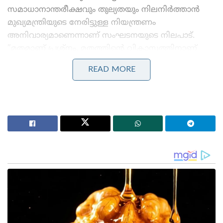
സമാധാനാന്തരീക്ഷവും തുല്യതയും നിലനിർത്താൻ
മുഖ്യമന്ത്രിയുടെ നേരിട്ടുള്ള നിയന്ത്രണം
അനിവാര്യമാണെന്നാണ് സംഘടനയുടെ നിലപാട്. ​
”മതമാണ് പ്രശ്നം, മതത്തിന്റെ വികാസത്തിനാണ്
മുസ്ലീം ലീഗ് പ്രവർത്തിക്കുന്നത് എന്ന് പരസ്യമായി
READ MORE
പറയുന്ന ആ പാർട്ടിക്ക് ഫിഷറീസ് വകുപ്പ്
വിട്ടുനൽകുന്നതിൽ മത്സ്യബന്ധനത്തിൽ ഏർപ്പെട്ട്
കഴിയുന്ന ഇതര സമൂഹങ്ങൾക്ക് അതിയായ
ആശങ്കയുണ്ട്. ഹിന്ദു, ക്രിസ്ത്യൻ, മുസ്ലീം
വിഭാഗങ്ങളിൽപ്പെട്ട മത്സ്യത്തൊഴിലാളികളും മറ്റും
ഒരുമിച്ച് അധിവസിക്കുന്ന തീരമേഖലയിൽ
സാമുദായിക അസന്തുലിതാവസ്ഥ കൊണ്ടുവരാനുള്ള
യാതൊരുവിധ നീക്കങ്ങളും അനുവദിക്കില്ല,” എന്ന് പി.
പീതാംബരൻ ആവശ്യപ്പെട്ടു.
Stories you may like