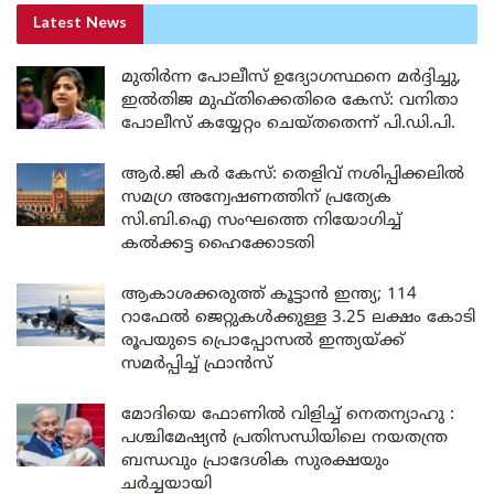
Latest News
മുതിർന്ന പോലീസ് ഉദ്യോഗസ്ഥനെ മർദ്ദിച്ചു,
ഇൽതിജ മുഫ്തിക്കെതിരെ കേസ്: വനിതാ
പോലീസ് കയ്യേറ്റം ചെയ്തതെന്ന് പി.ഡി.പി.
ആർ.ജി കർ കേസ്: തെളിവ് നശിപ്പിക്കലിൽ
സമഗ്ര അന്വേഷണത്തിന് പ്രത്യേക
സി.ബി.ഐ സംഘത്തെ നിയോഗിച്ച്
കൽക്കട്ട ഹൈക്കോടതി
ആകാശക്കരുത്ത് കൂട്ടാൻ ഇന്ത്യ; 114
റാഫേൽ ജെറ്റുകൾക്കുള്ള 3.25 ലക്ഷം കോടി
രൂപയുടെ പ്രൊപ്പോസൽ ഇന്ത്യയ്ക്ക്
സമർപ്പിച്ച് ഫ്രാൻസ്
മോദിയെ ഫോണിൽ വിളിച്ച് നെതന്യാഹു :
പശ്ചിമേഷ്യൻ പ്രതിസന്ധിയിലെ നയതന്ത്ര
ബന്ധവും പ്രാദേശിക സുരക്ഷയും
ചർച്ചയായി