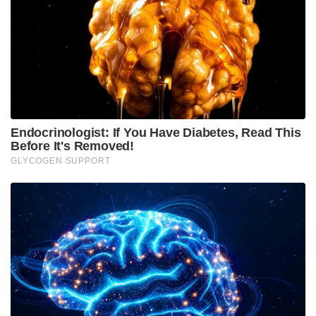
മുതിർന്ന പോലീസ് ഉദ്യോഗസ്ഥനെ മർദ്ദിച്ചു, ഇൽതിജ
മുഫ്തിക്കെതിരെ കേസ്: വനിതാ പോലീസ് കയ്യേറ്റം
ചെയ്തതെന്ന് പി.ഡി.പി.
ആർ.ജി കർ കേസ്: തെളിവ് നശിപ്പിക്കലിൽ സമഗ്ര
അന്വേഷണത്തിന് പ്രത്യേക സി.ബി.ഐ സംഘത്തെ
നിയോഗിച്ച് കൽക്കട്ട ഹൈക്കോടതി
Tags:
kerala government
kerala fisheries
fisheries department
p peethambaran
bharateeya matsya pravarthaka sangham