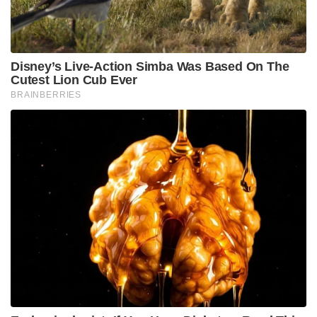
നൽകിയത്. ടീമിൽ അദ്ദേഹത്തിന്റെ സ്വാധീനം വളരെ
വലുതാണ്. ചെന്നൈയുടെ ഭാവിക്കായുള്ള പുതിയ
തലമുറ കളിക്കാരെ വാർത്തെടുക്കാൻ ഞങ്ങൾക്ക്
കഴിഞ്ഞിട്ടുണ്ട്,” ഫ്ലെമിംഗ് പറഞ്ഞു.
Tags:
MS Dhoni
CSK
ipl 2026