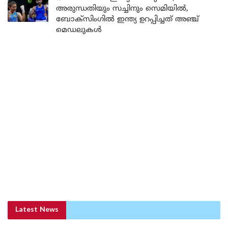
അരുന്ധതിയും സച്ചിനും സെമിയിൽ,
ബോക്സിംഗിൽ ഇന്ത്യ ഉറപ്പിച്ചത് അഞ്ച്
മെഡലുകൾ
Latest News