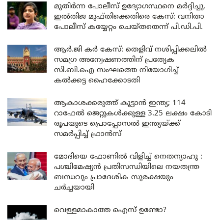
മുതിർന്ന പോലീസ് ഉദ്യോഗസ്ഥനെ മർദ്ദിച്ചു,
ഇൽതിജ മുഫ്തിക്കെതിരെ കേസ്: വനിതാ
പോലീസ് കയ്യേറ്റം ചെയ്തതെന്ന് പി.ഡി.പി.
ആർ.ജി കർ കേസ്: തെളിവ് നശിപ്പിക്കലിൽ
സമഗ്ര അന്വേഷണത്തിന് പ്രത്യേക
സി.ബി.ഐ സംഘത്തെ നിയോഗിച്ച്
കൽക്കട്ട ഹൈക്കോടതി
ആകാശക്കരുത്ത് കൂട്ടാൻ ഇന്ത്യ; 114
റാഫേൽ ജെറ്റുകൾക്കുള്ള 3.25 ലക്ഷം കോടി
രൂപയുടെ പ്രൊപ്പോസൽ ഇന്ത്യയ്ക്ക്
സമർപ്പിച്ച് ഫ്രാൻസ്
മോദിയെ ഫോണിൽ വിളിച്ച് നെതന്യാഹു :
പശ്ചിമേഷ്യൻ പ്രതിസന്ധിയിലെ നയതന്ത്ര
ബന്ധവും പ്രാദേശിക സുരക്ഷയും
ചർച്ചയായി
വെള്ളമാകാത്ത ഐസ് ഉണ്ടോ?