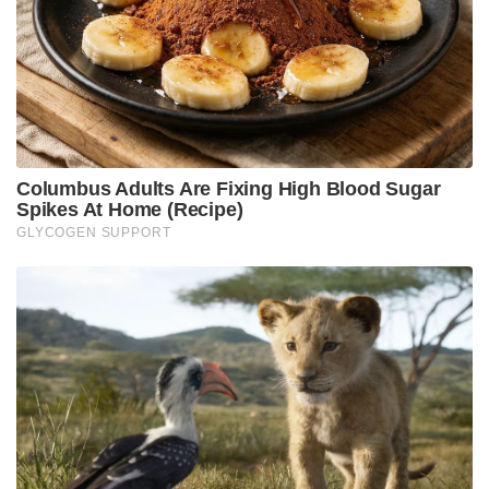
അൽപ്പം വീക്ക് ആണ് , അൽപ്പം ശാരീരിക
ബുദ്ധിമുട്ടുകൾ ഉണ്ട് ” എന്നാണ് ധോണി പറഞ്ഞത്.
എന്നാൽ തങ്ങൾ ഇതൊന്നും വിശ്വസിക്കില്ലെന്നും
ധോണി അടുത്ത വർഷം കളിക്കുമെന്നാണ്
പ്രതീക്ഷയെന്നും റെയ്‌ന കൂട്ടിച്ചേർത്തു. ശരീരം
പഴയതുപോലെ സഹകരിക്കാത്തതിനാൽ അടുത്ത
സീസണിൽ ധോണി കളിക്കാനിറങ്ങുന്നത്
ബുദ്ധിമുട്ടാകുമെന്നാണ് ഈ വാക്കുകൾ
സൂചിപ്പിക്കുന്നത്.
മത്സരശേഷമുള്ള വാർത്താസമ്മേളനത്തിൽ
സിഎസ്കെ ഹെഡ് കോച്ച് സ്റ്റീഫൻ ഫ്ലെമിംഗിനോട്
ധോണിയുടെ ഭാവിയെക്കുറിച്ച് ചോദ്യങ്ങൾ ഉയർന്നു.
എന്നാൽ ഇതിനോട് കൃത്യമായ മറുപടി നൽകാൻ
ഫ്ലെമിംഗ് തയ്യാറായില്ല. “അത് മാനേജ്‌മെന്റ്
എടുക്കേണ്ട തീരുമാനമാണ്. ധോണി ഈ സീസണിൽ
കളിച്ചില്ലെങ്കിലും ടീമിനൊപ്പം ഉണ്ടായിരുന്നു എന്നത്
യുവതാരങ്ങൾക്ക് വലിയ ആത്മവിശ്വാസമാണ്