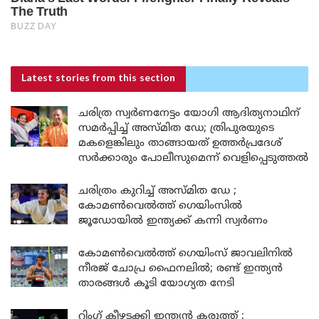
Latest stories
from this section
ചരിത്ര സ്വർണനേട്ടം യോഗി ആദിത്യനാഥിന്
സമർപ്പിച്ച് അസ്മിത ഡേ; ത്രിപുരയുടെ
മകളെങ്കിലും താങ്ങായത് ഉത്തർപ്രദേശ്
സർക്കാരും പോലീസുമെന്ന് വെളിപ്പെടുത്തൽ
ചരിത്രം കുറിച്ച് അസ്മിത ഡേ ;
കോമൺവെൽത്ത് ഗെയിംസിൽ
ജൂഡോയിൽ ഇന്ത്യക്ക് കന്നി സ്വർണം
കോമൺവെൽത്ത് ഗെയിംസ് ജാവലിനിൽ
നീരജ് ചോപ്ര ഫൈനലിൽ; രണ്ട് ഇന്ത്യൻ
താരങ്ങൾ കൂടി യോഗ്യത നേടി
റിംഗ് കീഴടക്കി ഇന്ത്യൻ കരുത്ത് ;