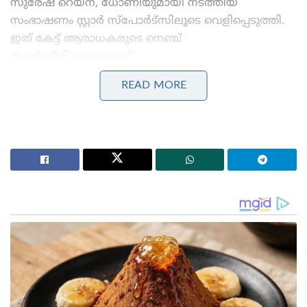
സുരേഷ് റെയ്‌ന, ധോണിയുമായി നടത്തിയ
സംഭാഷണം സ്റ്റാർ സ്‌പോർട്‌സിലൂടെ വെളിപ്പെടുത്തി.
ഇത് കേട്ട് ആരാധകരുടെ നെഞ്ച്
തകർന്നിരിക്കുകയാണ്.
READ MORE
Stories you may like
കോമൺവെൽത്ത് ഗെയിംസ് പതാക ഏറ്റുവാങ്ങി
ഗുജറാത്ത് മുഖ്യമന്ത്രി; 2030ൽ അഹമ്മദാബാദ്
വേദിയാകും
ഗ്ലാസ്‌ഗോയിൽ ഇന്ത്യൻ ബോക്സിങ് കരുത്ത്:
പ്രിയക്കും സാക്ഷിക്കും അരുന്ധതിക്കും സ്വർണം;
ലവ്‌ലിനയ്ക്ക് വെള്ളി
റെയ്ന ധോണിയോട് പറഞ്ഞു” ഈ സീസണിൽ
നിങ്ങൾ കളിച്ചിട്ടില്ല, അതുകൊണ്ട് ഇതൊരു മിസ്ഡ്
കോൾ മാത്രമാണ്. അടുത്ത വർഷം നിർബന്ധമായും
തിരിച്ചുവരണം.” മറുപടിയായി “എന്റെ ശരീരം ഇപ്പോൾ