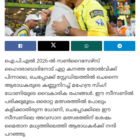
ഐ.പി.എൽ 2026-ൽ സൺറൈസേഴ്‌സ്
ഹൈദരാബാദിനോട് ഏറ്റ കനത്ത തോൽവിക്ക്
പിന്നാലെ, ചെപ്പോക്ക് സ്റ്റേഡിയത്തിൽ ചെന്നൈ
ആരാധകരുടെ കണ്ണുനിറച്ച് മഹേന്ദ്ര സിംഗ്
ധോണിയുടെ വൈകാരിക രംഗങ്ങൾ. ഈ സീസണിൽ
പരിക്കുമൂലം ഒരൊറ്റ മത്സരത്തിൽ പോലും
കളിക്കാതിരുന്ന ധോണി, ചെപ്പോക്കിലെ ഈ
സീസണിലെ അവസാന മത്സരത്തിന് ശേഷം
മൈതാന മധ്യത്തിലെത്തി ആരാധകർക്ക് നന്ദി
പറഞ്ഞു.