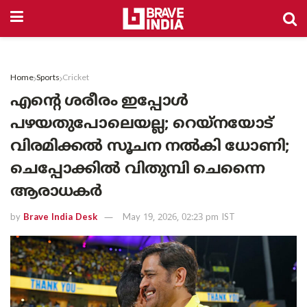
Home
Sports
Cricket
എന്റെ ശരീരം ഇപ്പോൾ
പഴയതുപോലെയല്ല; റെയ്‌നയോട്
വിരമിക്കൽ സൂചന നൽകി ധോണി;
ചെപ്പോക്കിൽ വിതുമ്പി ചെന്നൈ
ആരാധകർ
by
Brave India Desk
May 19, 2026, 02:23 pm IST