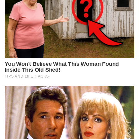
ശൈലിയിൽ തന്നെ മുന്നോട്ട് പോകൂ. നമ്മൾ തമ്മിൽ
ഇപ്പോൾ എല്ലാ പ്രശ്നങ്ങളും പരിഹരിച്ചു. അടുത്ത
പോരാട്ടത്തിനായി ഞാൻ കാത്തിരിക്കുന്നു,” എന്ന്
ക്ലാസൻ കുറിച്ചു.
ചെന്നൈ സൂപ്പർ കിംഗ്‌സും സൺറൈസേഴ്‌സ്
ഹൈദരാബാദും ഇന്നലെ നടന്ന നിർണ്ണായകമായ
‘സൗത്ത് ഇന്ത്യൻ ഡെർബി’ മത്സരത്തിനിടയിലാണ്
നാടകീയ രംഗങ്ങൾ അരങ്ങേറിയത്. ഹൈദരാബാദ്
ബാറ്റിംഗിന്റെ പതിനഞ്ചാം ഓവറിലായിരുന്നു സംഭവം.
നൂർ അഹമ്മദിന്റെ പന്തിൽ ഹെൻറിച്ച് ക്ലാസനെ സഞ്ജു
സാംസൺ സ്റ്റംപിംഗിലൂടെ പുറത്താക്കി. വിക്കറ്റ്
നഷ്ടമായതിന് പിന്നാലെ ഇരുവരും തമ്മിൽ
വാക്കേറ്റമുണ്ടാകുകയും പരസ്പരം കോർത്ത് മുന്നോട്ട്
വരികയുമായിരുന്നു. രംഗം വഷളായതോടെ ചെന്നൈ
സൂപ്പർ കിംഗ്‌സ് താരങ്ങൾ ഇടപെട്ടാണ് ഇരുവരേയും
പിടിച്ചുമാറ്റിയത്. സംഭവത്തിൽ മാച്ച് റഫറി