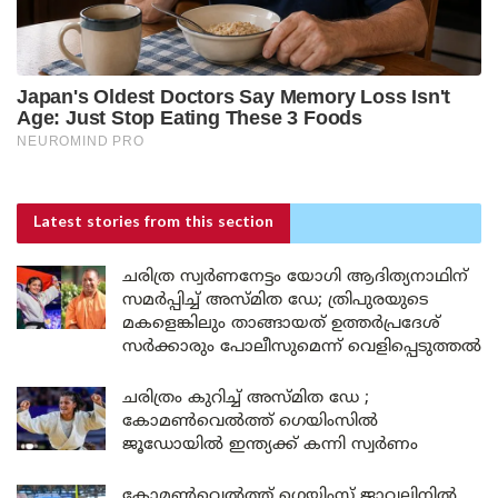
Latest stories
from this section
ചരിത്ര സ്വർണനേട്ടം യോഗി ആദിത്യനാഥിന്
സമർപ്പിച്ച് അസ്മിത ഡേ; ത്രിപുരയുടെ
മകളെങ്കിലും താങ്ങായത് ഉത്തർപ്രദേശ്
സർക്കാരും പോലീസുമെന്ന് വെളിപ്പെടുത്തൽ
ചരിത്രം കുറിച്ച് അസ്മിത ഡേ ;
കോമൺവെൽത്ത് ഗെയിംസിൽ
ജൂഡോയിൽ ഇന്ത്യക്ക് കന്നി സ്വർണം
കോമൺവെൽത്ത് ഗെയിംസ് ജാവലിനിൽ