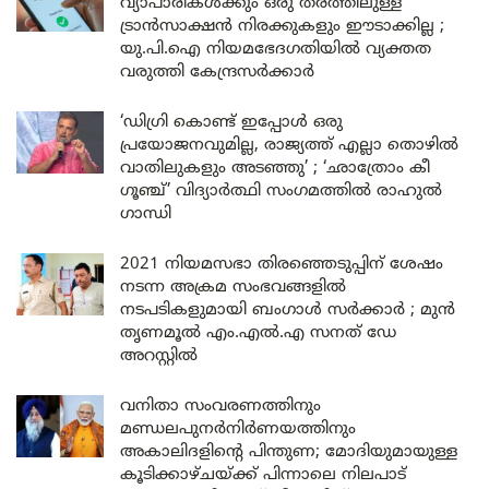
വ്യാപാരികൾക്കും ഒരു തരത്തിലുള്ള
ട്രാൻസാക്ഷൻ നിരക്കുകളും ഈടാക്കില്ല ;
യു.പി.ഐ നിയമഭേദഗതിയിൽ വ്യക്തത
വരുത്തി കേന്ദ്രസർക്കാർ
‘ഡിഗ്രി കൊണ്ട് ഇപ്പോൾ ഒരു
പ്രയോജനവുമില്ല, രാജ്യത്ത് എല്ലാ തൊഴിൽ
വാതിലുകളും അടഞ്ഞു’ ; ‘ഛാത്രോം കീ
ഗൂഞ്ച്’ വിദ്യാർത്ഥി സംഗമത്തിൽ രാഹുൽ
ഗാന്ധി
2021 നിയമസഭാ തിരഞ്ഞെടുപ്പിന് ശേഷം
നടന്ന അക്രമ സംഭവങ്ങളിൽ
നടപടികളുമായി ബംഗാൾ സർക്കാർ ; മുൻ
തൃണമൂൽ എം.എൽ.എ സനത് ഡേ
അറസ്റ്റിൽ
വനിതാ സംവരണത്തിനും
മണ്ഡലപുനർനിർണയത്തിനും
അകാലിദളിന്റെ പിന്തുണ; മോദിയുമായുള്ള
കൂടിക്കാഴ്ചയ്ക്ക് പിന്നാലെ നിലപാട്