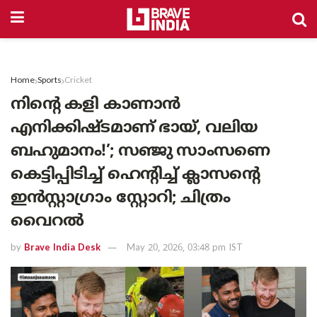
Home
Sports
Cricket
നിന്റെ കളി കാണാൻ
എനിക്കിഷ്ടമാണ് ഭായ്, വലിയ
ബഹുമാനം!’; സഞ്ജു സാംസണെ
കെട്ടിപ്പിടിച്ച് ഹെന്റിച്ച് ക്ലാസന്റെ
ഇൻസ്റ്റാഗ്രാം സ്റ്റോറി; ചിത്രം
വൈറൽ
by
Brave India Desk
May 20, 2026, 03:48 pm IST