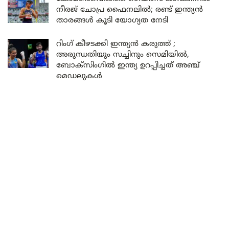
നീരജ് ചോപ്ര ഫൈനലിൽ; രണ്ട് ഇന്ത്യൻ
താരങ്ങൾ കൂടി യോഗ്യത നേടി
റിംഗ് കീഴടക്കി ഇന്ത്യൻ കരുത്ത് ;
അരുന്ധതിയും സച്ചിനും സെമിയിൽ,
ബോക്സിംഗിൽ ഇന്ത്യ ഉറപ്പിച്ചത് അഞ്ച്
മെഡലുകൾ