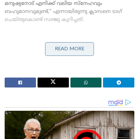
മനുഷ്യനോട് എനിക്ക് വലിയ സ്നേഹവും
ബഹുമാനവുമുണ്ട്,” എന്നായിരുന്നു ക്ലാസനെ ടാഗ്
ചെയ്തുകൊണ്ട് സഞ്ജു കുറിച്ചത്.
Stories you may like
READ MORE
കോമൺവെൽത്ത് ഗെയിംസ് പതാക ഏറ്റുവാങ്ങി
ഗുജറാത്ത് മുഖ്യമന്ത്രി; 2030ൽ അഹമ്മദാബാദ്
വേദിയാകും
ഗ്ലാസ്‌ഗോയിൽ ഇന്ത്യൻ ബോക്സിങ് കരുത്ത്:
പ്രിയക്കും സാക്ഷിക്കും അരുന്ധതിക്കും സ്വർണം;
ലവ്‌ലിനയ്ക്ക് വെള്ളി
സഞ്ജുവിന്റെ സ്റ്റോറി റീ-പോസ്റ്റ് ചെയ്തുകൊണ്ട്
ഹെന്റിച്ച് ക്ലാസൻ നൽകിയ മറുപടിയാണ്
ആരാധകരുടെ കൈയടി നേടുന്നത്. “ഒരുപാട്
സ്നേഹവും ബഹുമാനവും ബഡ്ഡി. നിന്റെ കളി
കാണുന്നത് എനിക്ക് എപ്പോഴും ഇഷ്ടമാണ്. നീ നിന്റെ