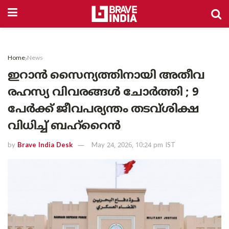
Home
News
ഇറാൻ സൈന്യത്തിനായി അതീവ
രഹസ്യ വിവരങ്ങൾ ചോർത്തി ; 9
പേർക്ക് ജീവപര്യന്തം തടവ്ശിക്ഷ
വിധിച്ച് ബഹ്‌റൈൻ
by
Brave India Desk
May 24, 2026, 10:24 pm IST