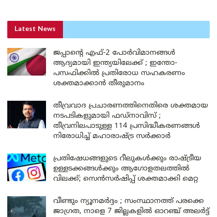
Latest News
ജപ്പാന്റെ എഫ്-2 പോർവിമാനങ്ങൾ
ആദ്യമായി ഇന്ത്യയിലേക്ക് ; ഇന്തോ-
പസഫിക്കിൽ പ്രതിരോധ സഹകരണം
ശക്തമാക്കാൻ തീരുമാനം
തീവ്രവാദ പ്രചാരണത്തിനെതിരെ ശക്തമായ
നടപടികളുമായി ഫഡ്നാവിസ് ;
തീവ്രനിലപാടുള്ള 114 പ്രസിദ്ധീകരണങ്ങൾ
നിരോധിച്ച് മഹാരാഷ്ട്ര സർക്കാർ
പ്രതിഷേധങ്ങളുടെ റീലുകൾക്കും രാഷ്ട്രീയ
ഉള്ളടക്കങ്ങൾക്കും ആഗോളതലത്തിൽ
വിലക്ക്; സെൻസർഷിപ്പ് ശക്തമാക്കി മെറ്റ
വീണ്ടും ന്യൂനമർദ്ദം ; സംസ്ഥാനത്ത് പരക്കെ
ജാഗ്രത, നാളെ 7 ജില്ലകളിൽ ഓറഞ്ച് അലർട്ട്