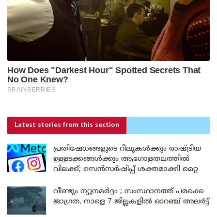
Latest stories
from this section
പ്രതിഷേധങ്ങളുടെ റീലുകൾക്കും രാഷ്ട്രീയ
ഉള്ളടക്കങ്ങൾക്കും ആഗോളതലത്തിൽ
വിലക്ക്; സെൻസർഷിപ്പ് ശക്തമാക്കി മെറ്റ
വീണ്ടും ന്യൂനമർദ്ദം ; സംസ്ഥാനത്ത് പരക്കെ
ജാഗ്രത, നാളെ 7 ജില്ലകളിൽ ഓറഞ്ച് അലർട്ട്