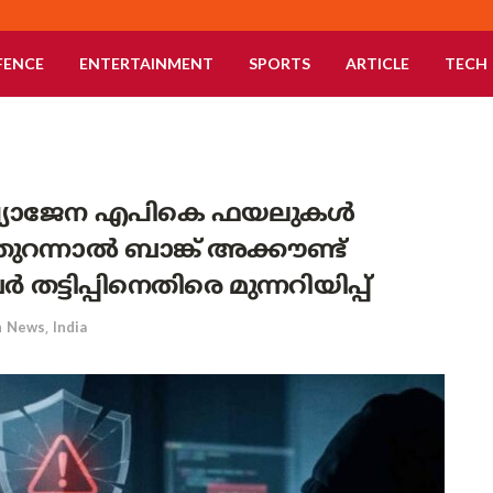
FENCE
ENTERTAINMENT
SPORTS
ARTICLE
TECH
 വ്യാജേന എപികെ ഫയലുകൾ
ന്നാൽ ബാങ്ക് അക്കൗണ്ട്
ടിപ്പിനെതിരെ മുന്നറിയിപ്പ്
n
News
,
India