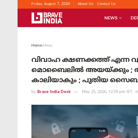
Friday, August 7, 2026
About Us
Contact Us
NEWS
DE
Home
News
വിവാഹ ക്ഷണക്കത്ത് എന്ന
മൊബൈലിൽ അയയ്ക്കും ; തുറ
കാലിയാകും ; പുതിയ സൈബർ തട്
by
Brave India Desk
May 25, 2026, 12:59 pm IST
i