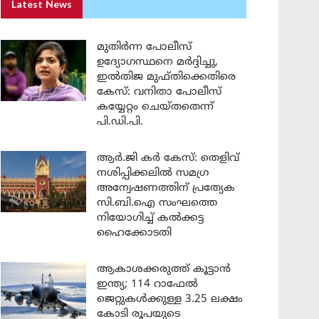
Latest News
മുതിർന്ന പോലീസ്
ഉദ്യോഗസ്ഥനെ മർദ്ദിച്ചു,
ഇൽതിജ മുഫ്തിക്കെതിരെ
കേസ്: വനിതാ പോലീസ്
കയ്യേറ്റം ചെയ്തതെന്ന്
പി.ഡി.പി.
ആർ.ജി കർ കേസ്: തെളിവ്
നശിപ്പിക്കലിൽ സമഗ്ര
അന്വേഷണത്തിന് പ്രത്യേക
സി.ബി.ഐ സംഘത്തെ
നിയോഗിച്ച് കൽക്കട്ട
ഹൈക്കോടതി
ആകാശക്കരുത്ത് കൂട്ടാൻ
ഇന്ത്യ; 114 റാഫേൽ
ജെറ്റുകൾക്കുള്ള 3.25 ലക്ഷം
കോടി രൂപയുടെ