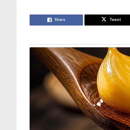
മുതിർന്ന പോലീസ് ഉദ്യോഗസ്ഥനെ
മർദ്ദിച്ചു, ഇൽതിജ മുഫ്തിക്കെതിരെ
കേസ്: വനിതാ പോലീസ് കയ്യേറ്റം
ചെയ്തതെന്ന് പി.ഡി.പി.
Share
Tweet
ആർ.ജി കർ കേസ്: തെളിവ്
നശിപ്പിക്കലിൽ സമഗ്ര
അന്വേഷണത്തിന് പ്രത്യേക സി.ബി.ഐ
സംഘത്തെ നിയോഗിച്ച് കൽക്കട്ട
ഹൈക്കോടതി
ആകുന്നതോടെ ഫോണിന്റെ പൂർണ്ണ നിയന്ത്
എസ്.എം.എസുകൾ എന്നിവ കാണാനുള്ള അനുവാദ
ഫോണിലേക്ക് വരുന്ന ബാങ്ക് ഒടിപികൾ ഉപ
ചോർത്തുകയും അക്കൗണ്ടിലുള്ള പണം മുഴുവൻ
ചെയ്തുവരുന്നത്.
Tags:
cyber scam
wedding invitation cyber scam