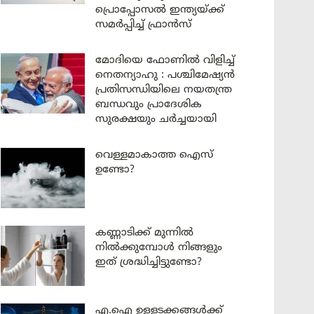
പ്രൊപ്പോസൽ ഇന്ത്യയ്ക്ക്
സമർപ്പിച്ച് ഫ്രാൻസ്
മോദിയെ ഫോണിൽ വിളിച്ച്
നെതന്യാഹു : പശ്ചിമേഷ്യൻ
പ്രതിസന്ധിയിലെ നയതന്ത്ര
ബന്ധവും പ്രാദേശിക
സുരക്ഷയും ചർച്ചയായി
വെള്ളമാകാത്ത ഐസ്
ഉണ്ടോ?
കണ്ണാടിക്ക് മുന്നിൽ
നിൽക്കുമ്പോൾ നിങ്ങളും
ഇത് ശ്രദ്ധിച്ചിട്ടുണ്ടോ?
എ.ഐ ഉള്ളടക്കങ്ങൾക്ക്