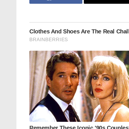
ഇരുരാജ്യങ്ങളും തമ്മിലുള്ള വാണിജ്യ ബന
എന്ന നിലയിലേക്ക് വളർന്നിട്ടുണ്ട്. ഈ വ
ഇത്തരം പരിഷ്കാരങ്ങൾ അനിവാര്യമാണെന്
കോൺസുലേറ്റുകളിൽ ബി-1/ബി-2 (B-1/B-2), 
ദിവസത്തിലധികം കാത്തിരിക്കേണ്ടി വരുന്
ഒഴിവാക്കാനും, വാണിജ്യ ഇടപാടുകൾ വേഗത്ത
പ്രോജക്റ്റിനായി അമേരിക്ക തിരഞ്ഞെടുത്തത്
അമേരിക്ക നൽകുന്ന വലിയ പ്രാധാന്യത്തെയ
Tags:
US Secretary of State Marco Rubio
America