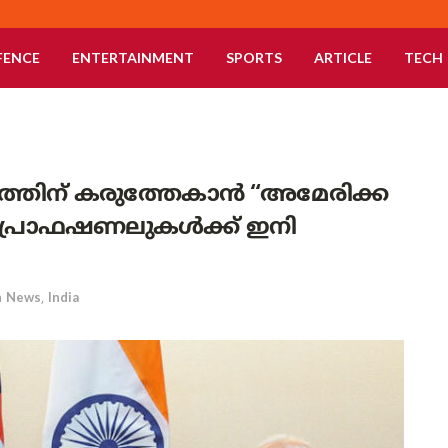
FENCE
ENTERTAINMENT
SPORTS
ARTICLE
TECH
ധത്തിന് കരുത്തേകാൻ “അമേരിക്ക
് പ്രൊഫഷണലുകൾക്ക് ഇനി
n
News
,
India