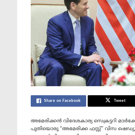
Share on Facebook
Tweet
അമേരിക്കൻ വിദേശകാര്യ സെക്രട്ടറി മാർ
പുതിയൊരു “അമേരിക്ക ഫസ്റ്റ്” വിസ ഷെഡ്യൂള