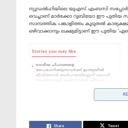
ന്യൂഡൽഹിയിലെ യുഎസ് എംബസി സപ്പോർട്ട് 
വെച്ചാണ് മാർക്കോ റൂബിയോ ഈ പുതിയ സംവിധാ
സാമ്പത്തിക പങ്കാളിത്തം കൂടുതൽ കാര്യക
ഒഴിവാക്കാനും ലക്ഷ്യമിട്ടാണ് ഈ പുതിയ 
Stories you may like
ദേശീയ ചിഹ്നങ്ങളെ
അപമാനിക്കുന്നവർക്ക് ഇന്ത്യയിൽ
ജീവിക്കാൻ അർഹതയില്ലെന്ന് യോഗി
ആദിത്യനാഥ്: ലഖ്‌നൗവിൽ തിരംഗ
യാത്രയ്ക്ക് തുടക്കം
‘ഭക്ഷണം കഴിച്ചതിന് പിന്നാലെ മരണം;
R
പാകിസ്താനിൽ ലഷ്കർ കമാൻഡർ
കൊല്ലപ്പെട്ടു!’: അജ്ഞാത
തോക്കുധാരികളുടെ പേടിസ്വപ്നത്തിൽ
ഭീകരർ
Share
Tweet