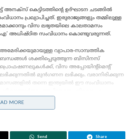
അനക്സ് കെട്ടിടത്തിന്റെ ഉദ്ഘാടന ചടങ്ങിൽ
നം പ്രഖ്യാപിച്ചത്. ഇരുരാജ്യങ്ങളും തമ്മിലുള്ള
്ഷമമാക്കാനും വിസ ലഭ്യതയിലെ കാലതാമസം
‘എഐ’ അധിഷ്ഠിത സംവിധാനം കൊണ്ടുവരുന്നത്.
അമേരിക്കയുമായുള്ള വ്യാപാര-സാമ്പത്തിക
ബന്ധങ്ങൾ ശക്തിപ്പെടുത്തുന്ന ബിസിനസ്
പ്രൊഫഷണലുകൾക്ക്, വിസ അപ്പോയിന്റ്മെന്റ്
ലഭിക്കുന്നതിൽ മുൻഗണന ലഭിക്കും. വരാനിരിക്കുന്ന
മാസങ്ങളിൽ തന്നെ ഇന്ത്യയിൽ ഈ സംവിധാനം
പരീക്ഷണാർത്ഥം നടപ്പിലാക്കും. നിക്ഷേപക
കരാറുകൾ ഉറപ്പിക്കാൻ യാത്ര ചെയ്യുന്ന
EAD MORE
എക്സിക്യൂട്ടീവുകൾ, അമേരിക്കൻ
സാങ്കേതികവിദ്യകൾ ഇൻസ്റ്റാൾ ചെയ്യുന്ന
എൻജിനീയർമാർ, ഗവേഷകർ എന്നിവർക്ക് വിസ
അപ്പോയിന്റ്മെന്റുകൾ വേഗത്തിൽ ലഭിക്കാൻ ഈ
Send
Share