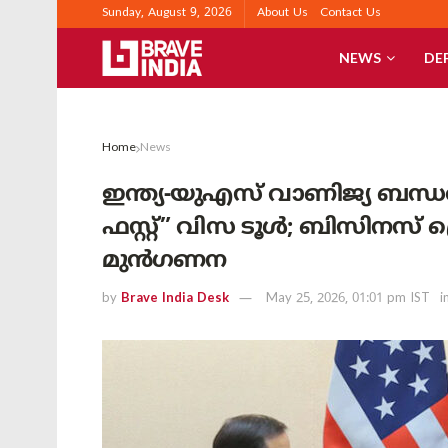
Sunday, August 9, 2026
About Us
Contact Us
NEWS
DE
Home
News
ഇന്ത്യ-യുഎസ് വാണിജ്യ ബന്
ഫസ്റ്റ്” വിസ ടൂൾ; ബിസിനസ
മുൻഗണന
by
Brave India Desk
May 25, 2026, 01:01 pm IST
i