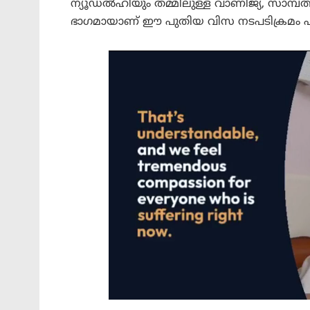
ന്യൂഡൽഹിയും തമ്മിലുള്ള വാണിജ്യ, സാമ്പത
ഭാഗമായാണ് ഈ പുതിയ വിസ നടപടിക്രമം ഏർപ