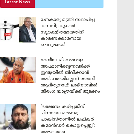
Latest News
ധനകാര്യ മന്ത്രി സ്ഥാപിച്ച
കമ്പനി; കുക്കർ
സുരക്ഷിതമായതിന്
കാരണക്കാരനായ
ചെറുമകൻ
ദേശീയ ചിഹ്നങ്ങളെ
അപമാനിക്കുന്നവർക്ക്
ഇന്ത്യയിൽ ജീവിക്കാൻ
അർഹതയില്ലെന്ന് യോഗി
ആദിത്യനാഥ്: ലഖ്‌നൗവിൽ
തിരംഗ യാത്രയ്ക്ക് തുടക്കം
‘ഭക്ഷണം കഴിച്ചതിന്
പിന്നാലെ മരണം;
പാകിസ്താനിൽ ലഷ്കർ
കമാൻഡർ കൊല്ലപ്പെട്ടു!’:
അജ്ഞാത