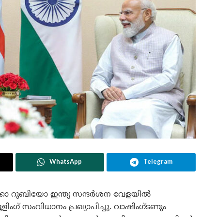
WhatsApp
Telegram
ക്കോ റൂബിയോ ഇന്ത്യ സന്ദർശന വേളയിൽ
ിംഗ് സംവിധാനം പ്രഖ്യാപിച്ചു. വാഷിംഗ്ടണും