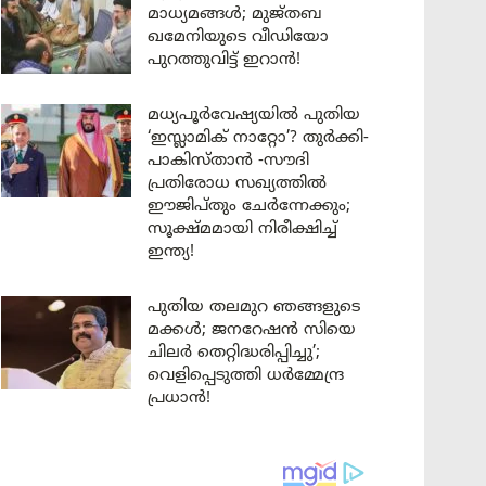
മാധ്യമങ്ങൾ; മുജ്തബ
ഖമേനിയുടെ വീഡിയോ
പുറത്തുവിട്ട് ഇറാൻ!
മധ്യപൂർവേഷ്യയിൽ പുതിയ
‘ഇസ്ലാമിക് നാറ്റോ’? തുർക്കി-
പാകിസ്താൻ -സൗദി
പ്രതിരോധ സഖ്യത്തിൽ
ഈജിപ്തും ചേർന്നേക്കും;
സൂക്ഷ്മമായി നിരീക്ഷിച്ച്
ഇന്ത്യ!
പുതിയ തലമുറ ഞങ്ങളുടെ
മക്കൾ; ജനറേഷൻ സിയെ
ചിലർ തെറ്റിദ്ധരിപ്പിച്ചു’;
വെളിപ്പെടുത്തി ധർമ്മേന്ദ്ര
പ്രധാൻ!