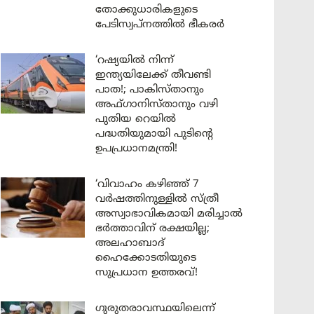
തോക്കുധാരികളുടെ
പേടിസ്വപ്നത്തിൽ ഭീകരർ
‘റഷ്യയിൽ നിന്ന്
ഇന്ത്യയിലേക്ക് തീവണ്ടി
പാത!; പാകിസ്താനും
അഫ്ഗാനിസ്താനും വഴി
പുതിയ റെയിൽ
പദ്ധതിയുമായി പുടിന്റെ
ഉപപ്രധാനമന്ത്രി!
‘വിവാഹം കഴിഞ്ഞ് 7
വർഷത്തിനുള്ളിൽ സ്ത്രീ
അസ്വാഭാവികമായി മരിച്ചാൽ
ഭർത്താവിന് രക്ഷയില്ല;
അലഹാബാദ്
ഹൈക്കോടതിയുടെ
സുപ്രധാന ഉത്തരവ്!
ഗുരുതരാവസ്ഥയിലെന്ന്