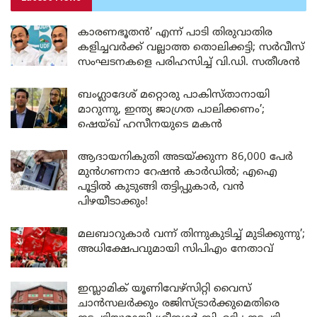
കാരണഭൂതൻ’ എന്ന് പാടി തിരുവാതിര
കളിച്ചവർക്ക് വല്ലാത്ത തൊലിക്കട്ടി; സർവീസ്
സംഘടനകളെ പരിഹസിച്ച് വി.ഡി. സതീശൻ
ബംഗ്ലാദേശ് മറ്റൊരു പാകിസ്താനായി
മാറുന്നു, ഇന്ത്യ ജാഗ്രത പാലിക്കണം’;
ഷെയ്ഖ് ഹസീനയുടെ മകൻ
ആദായനികുതി അടയ്ക്കുന്ന 86,000 പേർ
മുൻഗണനാ റേഷൻ കാർഡിൽ; എഐ
പൂട്ടിൽ കുടുങ്ങി തട്ടിപ്പുകാർ, വൻ
പിഴയീടാക്കും!
മലബാറുകാർ വന്ന് തിന്നുകുടിച്ച് മുടിക്കുന്നു’;
അധിക്ഷേപവുമായി സിപിഎം നേതാവ്
ഇസ്ലാമിക് യൂണിവേഴ്സിറ്റി വൈസ്
ചാൻസലർക്കും രജിസ്ട്രാർക്കുമെതിരെ