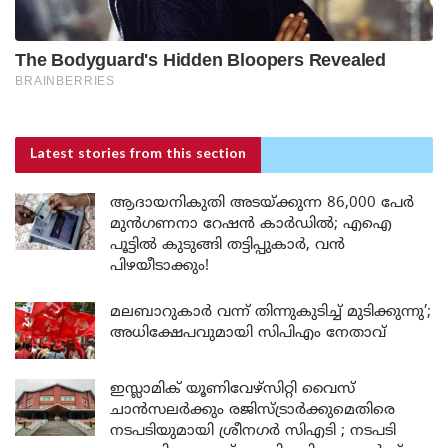
Latest stories
from this section
ആദായനികുതി അടയ്ക്കുന്ന 86,000 പേർ
മുൻഗണനാ റേഷൻ കാർഡിൽ; എഐ
പൂട്ടിൽ കുടുങ്ങി തട്ടിപ്പുകാർ, വൻ
പിഴയീടാക്കും!
മലബാറുകാർ വന്ന് തിന്നുകുടിച്ച് മുടിക്കുന്നു’;
അധിക്ഷേപവുമായി സിപിഎം നേതാവ്
ഇസ്ലാമിക് യൂണിവേഴ്സിറ്റി വൈസ്
ചാൻസലർക്കും രജിസ്ട്രാർക്കുമെതിരെ
നടപടിയുമായി ശ്രീനഗർ സിഎടി ; നടപടി