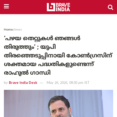
Home
News
‘പഴയ തെറ്റുകൾ ഞങ്ങൾ
തിരുത്തും’ ; യുപി
തിരഞ്ഞെടുപ്പിനായി കോൺഗ്രസിന്
ശക്തമായ പദ്ധതികളുണ്ടെന്ന്
രാഹുൽ ഗാന്ധി
by
Brave India Desk
May 26, 2026, 08:30 pm IST