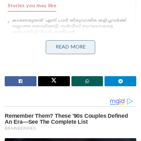
Stories you may like
കാരണഭൂതൻ’ എന്ന് പാടി തിരുവാതിര കളിച്ചവർക്ക്
വല്ലാത്ത തൊലിക്കട്ടി; സർവീസ് സംഘടനകളെ
പരിഹസിച്ച് വി.ഡി. സതീശൻ
ബംഗ്ലാദേശ് മറ്റൊരു പാകിസ്താനായി മാറുന്നു, ഇന്ത്യ
ജാഗ്രത പാലിക്കണം’; ഷെയ്ഖ് ഹസീനയുടെ മകൻ
READ MORE
Tags:
uttarpradesh election
congress
rahul gandhi
uttarpradesh