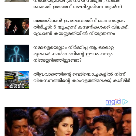
നടപടിയുമായി ശ്രീനഗർ സിഎടി ; നടപടി
കോടതി ഉത്തരവ് ലംഘിച്ചതിനെ തുടർന്ന്
അമേരിക്കൻ ഉപരോധത്തിന് ചൈനയുടെ
തിരിച്ചടി: 6 യു.എസ് കമ്പനികൾക്ക് വിലക്ക്,
ഡ്രോൺ കയറ്റുമതിയിൽ നിയന്ത്രണം
നമ്മളെയെല്ലാം നിർമ്മിച്ച ആ ഒരൊറ്റ
മൂലകം! കാർബണിന്റെ ഈ രഹസ്യം
നിങ്ങളറിഞ്ഞിട്ടുണ്ടോ?
തീവ്രവാദത്തിന്റെ വെടിയൊച്ചകളിൽ നിന്ന്
വികസനത്തിന്റെ കാഹളത്തിലേക്ക്; കശ്മീർ