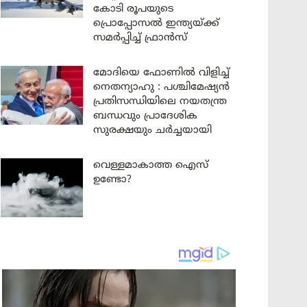
കോടി രൂപയുടെ
പ്രൊപ്പോസൽ ഇന്ത്യയ്ക്ക്
സമർപ്പിച്ച് ഫ്രാൻസ്
മോദിയെ ഫോണിൽ വിളിച്ച്
നെതന്യാഹു : പശ്ചിമേഷ്യൻ
പ്രതിസന്ധിയിലെ നയതന്ത്ര
ബന്ധവും പ്രാദേശിക
സുരക്ഷയും ചർച്ചയായി
വെള്ളമാകാത്ത ഐസ്
ഉണ്ടോ?