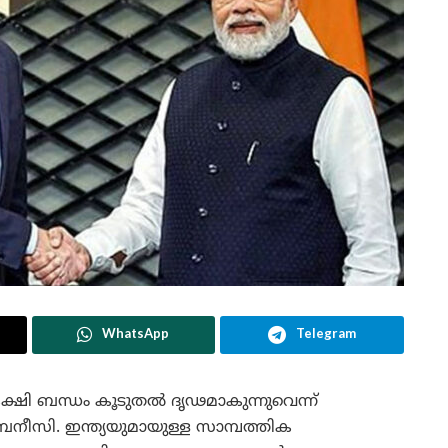
WhatsApp
Telegram
കക്ഷി ബന്ധം കൂടുതൽ ദൃഢമാകുന്നുവെന്ന്
നീസി. ഇന്ത്യയുമായുള്ള സാമ്പത്തിക