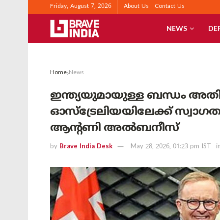
Friday, August 7, 2026
About Us
Contact Us
NEWS
DE
Home
News
ഇന്ത്യയുമായുള്ള ബന്ധം അതി
ഓസ്ട്രേലിയയിലേക്ക് സ്വാഗതം
ആന്റണി അൽബനീസ്
by
Brave India Desk
May 28, 2026, 01:23 pm IST
i