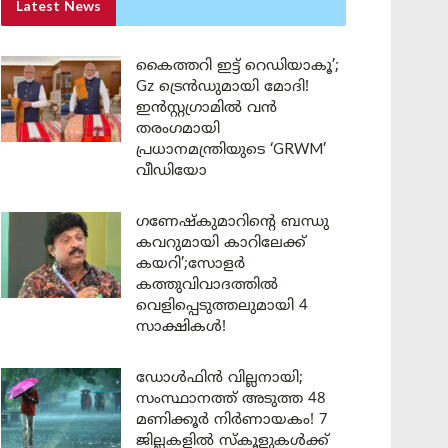
Latest News
കൈത്തറി ഇട്ട് റെഡിയാകൂ’;
Gz ട്രെൻഡുമായി മോദി!
ഇൻസ്റ്റഗ്രാമിൽ വൻ
തരംഗമായി
പ്രധാനമന്ത്രിയുടെ ‘GRWM’
വീഡിയോ
ഗണേഷ്കുമാറിന്റെ ബന്ധു
കവറുമായി കാറിലേക്ക്
കയറി’;സോളർ
കത്തുവിവാദത്തിൽ
വെളിപ്പെടുത്തലുമായി 4
സാക്ഷികൾ!
ഡോൾഫിൻ വില്ലനായി;
സംസ്ഥാനത്ത് അടുത്ത 48
മണിക്കൂർ നിർണായകം! 7
ജില്ലകളിൽ സ്കൂളുകൾക്ക്