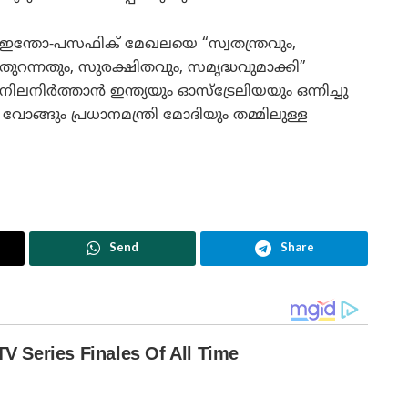
ഇന്തോ-പസഫിക് മേഖലയെ “സ്വതന്ത്രവും,
തുറന്നതും, സുരക്ഷിതവും, സമൃദ്ധവുമാക്കി”
നിലനിർത്താൻ ഇന്ത്യയും ഓസ്ട്രേലിയയും ഒന്നിച്ചു
നി വോങ്ങും പ്രധാനമന്ത്രി മോദിയും തമ്മിലുള്ള
Send
Share