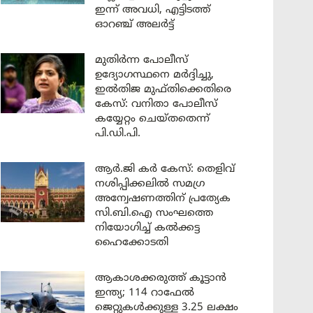
ഇന്ന് അവധി, എട്ടിടത്ത്
ഓറഞ്ച് അലർട്ട്
മുതിർന്ന പോലീസ്
ഉദ്യോഗസ്ഥനെ മർദ്ദിച്ചു,
ഇൽതിജ മുഫ്തിക്കെതിരെ
കേസ്: വനിതാ പോലീസ്
കയ്യേറ്റം ചെയ്തതെന്ന്
പി.ഡി.പി.
ആർ.ജി കർ കേസ്: തെളിവ്
നശിപ്പിക്കലിൽ സമഗ്ര
അന്വേഷണത്തിന് പ്രത്യേക
സി.ബി.ഐ സംഘത്തെ
നിയോഗിച്ച് കൽക്കട്ട
ഹൈക്കോടതി
ആകാശക്കരുത്ത് കൂട്ടാൻ
ഇന്ത്യ; 114 റാഫേൽ
ജെറ്റുകൾക്കുള്ള 3.25 ലക്ഷം