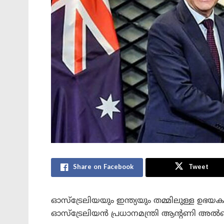
Share on Facebook
Tweet
ഓസ്ട്രേലിയയും ഇന്ത്യയും തമ്മിലുള്ള ഉഭയ
ഓസ്ട്രേലിയൻ പ്രധാനമന്ത്രി ആന്റണി അൽബ