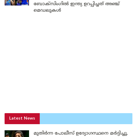
ബോക്സിംഗിൽ ഇന്ത്യ ഉറപ്പിച്ചത് അഞ്ച്
മെഡലുകൾ
Latest News
മുതിർന്ന പോലീസ് ഉദ്യോഗസ്ഥനെ മർദ്ദിച്ചു,