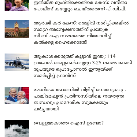
ഇൽതിജ മുഫ്തിക്കെതിരെ കേസ്: വനിതാ
പോലീസ് കയ്യേറ്റം ചെയ്തതെന്ന് പി.ഡി.പി.
ആർ.ജി കർ കേസ്: തെളിവ് നശിപ്പിക്കലിൽ
സമഗ്ര അന്വേഷണത്തിന് പ്രത്യേക
സി.ബി.ഐ സംഘത്തെ നിയോഗിച്ച്
കൽക്കട്ട ഹൈക്കോടതി
ആകാശക്കരുത്ത് കൂട്ടാൻ ഇന്ത്യ; 114
റാഫേൽ ജെറ്റുകൾക്കുള്ള 3.25 ലക്ഷം കോടി
രൂപയുടെ പ്രൊപ്പോസൽ ഇന്ത്യയ്ക്ക്
സമർപ്പിച്ച് ഫ്രാൻസ്
മോദിയെ ഫോണിൽ വിളിച്ച് നെതന്യാഹു :
പശ്ചിമേഷ്യൻ പ്രതിസന്ധിയിലെ നയതന്ത്ര
ബന്ധവും പ്രാദേശിക സുരക്ഷയും
ചർച്ചയായി
വെള്ളമാകാത്ത ഐസ് ഉണ്ടോ?