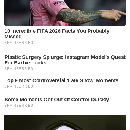
ജീവിതത്തിന്റെ പാതി വർഷങ്ങൾ ഒരാൾ കളത്തിൽ
ചിലവിട്ടത്.
ഇന്നത്തെ പോലെ പരിക്കേറ്റാൽ നൂതന ചികിത്സ രീതി
ഒന്നും ഇല്ലാത്ത കാലത്താണ് ഈ റെക്കോർഡ്
നേടിയതെന്ന് ഓർക്കുമ്പോൾ മനസിലാകും
താരത്തിന്റെ റേഞ്ച്.
Tags:
virat kohli
sachin tendulkar
rohit sharma