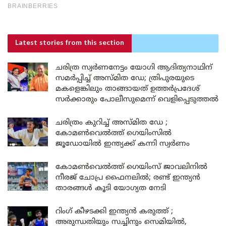
Latest stories
from this section
ചരിത്ര സ്വർണനേട്ടം യോഗി ആദിത്യനാഥിന്
സമർപ്പിച്ച് അസ്മിത ഡേ; ത്രിപുരയുടെ
മകളെങ്കിലും താങ്ങായത് ഉത്തർപ്രദേശ്
സർക്കാരും പോലീസുമെന്ന് വെളിപ്പെടുത്തൽ
ചരിത്രം കുറിച്ച് അസ്മിത ഡേ ;
കോമൺവെൽത്ത് ഗെയിംസിൽ
ജൂഡോയിൽ ഇന്ത്യക്ക് കന്നി സ്വർണം
കോമൺവെൽത്ത് ഗെയിംസ് ജാവലിനിൽ
നീരജ് ചോപ്ര ഫൈനലിൽ; രണ്ട് ഇന്ത്യൻ
താരങ്ങൾ കൂടി യോഗ്യത നേടി
റിംഗ് കീഴടക്കി ഇന്ത്യൻ കരുത്ത് ;
അരുന്ധതിയും സച്ചിനും സെമിയിൽ,