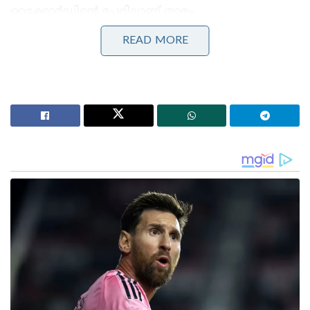
റെക്കോർഡിന്റെ പേരിലാണ് താരം
പ്രശസ്തനാകുന്നത്.
READ MORE
Stories you may like
കോമൺവെൽത്ത് ഗെയിംസ് പതാക ഏറ്റുവാങ്ങി
ഗുജറാത്ത് മുഖ്യമന്ത്രി; 2030ൽ അഹമ്മദാബാദ്
വേദിയാകും
ഗ്ലാസ്‌ഗോയിൽ ഇന്ത്യൻ ബോക്സിങ് കരുത്ത്:
പ്രിയക്കും സാക്ഷിക്കും അരുന്ധതിക്കും സ്വർണം;
ലവ്‌ലിനയ്ക്ക് വെള്ളി
തന്റെ അമ്പത്തിരണ്ടാം വയസ് വരെ താരം
ഇംഗ്ലണ്ടിനായി ടെസ്റ്റ് കളിച്ചു . അതായത് ടെസ്റ്റ് ക്രിക്കറ്റ്
ചരിത്രത്തിൽ ഏറ്റവും കൂടുതൽ കാലം തുടർന്ന
താരമെന്ന റെക്കോർഡും വിൽഫ്രഡിന് ഉള്ളതാണ്.
എന്നൊക്കെ 35 വയസ് കഴിയുമ്പോൾ തന്നെ
താരങ്ങൾ വിരമിക്കൽ ചിന്തിക്കാൻ തുടങ്ങുമ്പോഴാണ്