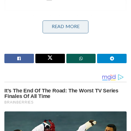
*പഞ്ചാബ് കിംഗ്സ് ടീം നിറംമങ്ങിയെങ്കിലും
പ്രഭ്സിമ്രാൻ സിംഗ് 510 റൺസുമായി തിളങ്ങി.
READ MORE
ഏകദേശം 169 എന്ന മികച്ച സ്ട്രൈക്ക്
റേറ്റിലായിരുന്നു താരത്തിന്റെ പ്രകടനം.
ഡൽഹി ക്യാപിറ്റൽസ്): ബാറ്റിംഗിൽ ടീം തകരുമ്പോഴും
കെ.എൽ രാഹുൽ 500-ലധികം റൺസ് നേടി തന്റെ
സ്ഥിരത ഒരിക്കൽ കൂടി തെളിയിച്ചു.
കൊൽക്കത്ത നൈറ്റ് റൈഡേഴ്സ് : 12
ഇന്നിംഗ്‌സുകളിൽ നിന്ന് അഞ്ച് അർദ്ധസെഞ്ചുറികൾ
നേടിയ അംഗ്ക്രിഷ് രഘുവംശിയും, 18 വിക്കറ്റുകൾ
വീഴ്ത്തിയ കാർത്തിക് ത്യാഗിയും ടീമിന് വലിയ
മുതൽക്കൂട്ടായി.
ചെന്നൈ സൂപ്പർ കിംഗ്സ്: എം.എസ്. ധോണിയില്ലാത്ത
സീസണിൽ സഞ്ജു സാംസൺ ആയിരുന്നു