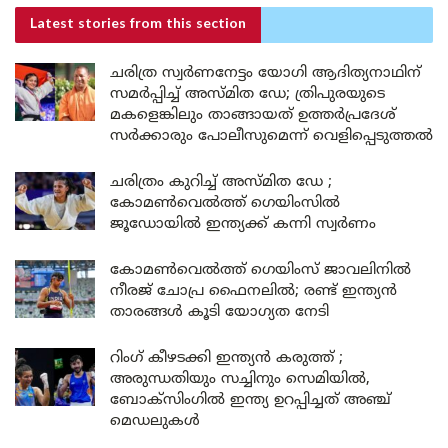
Latest stories
from this section
ചരിത്ര സ്വർണനേട്ടം യോഗി ആദിത്യനാഥിന്
സമർപ്പിച്ച് അസ്മിത ഡേ; ത്രിപുരയുടെ
മകളെങ്കിലും താങ്ങായത് ഉത്തർപ്രദേശ്
സർക്കാരും പോലീസുമെന്ന് വെളിപ്പെടുത്തൽ
ചരിത്രം കുറിച്ച് അസ്മിത ഡേ ;
കോമൺവെൽത്ത് ഗെയിംസിൽ
ജൂഡോയിൽ ഇന്ത്യക്ക് കന്നി സ്വർണം
കോമൺവെൽത്ത് ഗെയിംസ് ജാവലിനിൽ
നീരജ് ചോപ്ര ഫൈനലിൽ; രണ്ട് ഇന്ത്യൻ
താരങ്ങൾ കൂടി യോഗ്യത നേടി
റിംഗ് കീഴടക്കി ഇന്ത്യൻ കരുത്ത് ;
അരുന്ധതിയും സച്ചിനും സെമിയിൽ,
ബോക്സിംഗിൽ ഇന്ത്യ ഉറപ്പിച്ചത് അഞ്ച്
മെഡലുകൾ