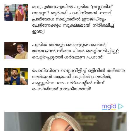
മധ്യപൂർവേഷ്യയിൽ പുതിയ ‘ഇസ്ലാമിക്
നാറ്റോ’? തുർക്കി-പാകിസ്താൻ -സൗദി
പ്രതിരോധ സഖ്യത്തിൽ ഈജിപ്തും
ചേർന്നേക്കും; സൂക്ഷ്മമായി നിരീക്ഷിച്ച്
ഇന്ത്യ!
പുതിയ തലമുറ ഞങ്ങളുടെ മക്കൾ;
ജനറേഷൻ സിയെ ചിലർ തെറ്റിദ്ധരിപ്പിച്ചു’;
വെളിപ്പെടുത്തി ധർമ്മേന്ദ്ര പ്രധാൻ!
പോലീസിനെ വെല്ലുവിളിച്ച് ഒളിവിൽ കഴിഞ്ഞ
അർജുൻ ആയങ്കി ഒടുവിൽ വലയിൽ;
കണ്ണൂരിലെ അപാർട്മെന്റിൽ നിന്ന്
പൊക്കിയത് നാടകീയമായി!