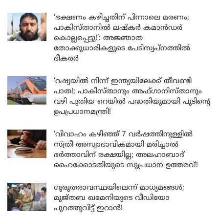
‘ഭക്ഷണം കഴിച്ചതിന് പിന്നാലെ മരണം;
പാകിസ്താനിൽ ലഷ്കർ കമാൻഡർ
കൊല്ലപ്പെട്ടു!’: അജ്ഞാത
തോക്കുധാരികളുടെ പേടിസ്വപ്നത്തിൽ
ഭീകരർ
‘റഷ്യയിൽ നിന്ന് ഇന്ത്യയിലേക്ക് തീവണ്ടി
പാത!; പാകിസ്താനും അഫ്ഗാനിസ്താനും
വഴി പുതിയ റെയിൽ പദ്ധതിയുമായി പുടിന്റെ
ഉപപ്രധാനമന്ത്രി!
‘വിവാഹം കഴിഞ്ഞ് 7 വർഷത്തിനുള്ളിൽ
സ്ത്രീ അസ്വാഭാവികമായി മരിച്ചാൽ
ഭർത്താവിന് രക്ഷയില്ല; അലഹാബാദ്
ഹൈക്കോടതിയുടെ സുപ്രധാന ഉത്തരവ്!
ഗുരുതരാവസ്ഥയിലെന്ന് മാധ്യമങ്ങൾ;
മുജ്തബ ഖമേനിയുടെ വീഡിയോ
പുറത്തുവിട്ട് ഇറാൻ!