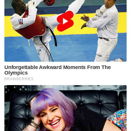
ചെന്നൈയുടെ ബ്രാൻഡ്. മികച്ച തുടക്കം പല
മത്സരങ്ങളിലും നൽകുകയും രണ്ട് സെഞ്ചുറികൾ
നേടുകയും ചെയ്തു.
മുംബൈ ഇന്ത്യൻസ്: ആകെ നിരാശപ്പെടുത്തിയ
സീസണിൽ, വെറും ആറ് മത്സരങ്ങളിൽ നിന്ന് 12
വിക്കറ്റുകൾ വീഴ്ത്തിയ കോർബിൻ ബോഷ്
മികച്ചൊരു യൂട്ടിലിറ്റി താരമായി മാറിയെന്ന്
തെളിയിച്ചു.
ലഖ്‌നൗ സൂപ്പർ ജയന്റ്സ് : സീസണിൽ 563 റൺസ്
നേടിയ മിച്ചൽ മാർഷും, പരിക്കിൽ നിന്ന് തിരിച്ചെത്തി
മികച്ച ബൗളിംഗ് പ്രകടനം കാഴ്ചവെച്ച മൊഹ്സിൻ
ഖാനും ടീമിന് വലിയ പ്രതീക്ഷ നൽകുന്നു.
മേൽപ്പറഞ്ഞ ലിസ്റ്റിൽ ഉള്ള ടീമുകൾ പ്രധാനമായി ഈ
താരങ്ങളെ മുൻനിർത്തി തന്നെയാകും തങ്ങളുടെ
പ്ലാനുകൾ മുന്നോട്ട് കൊണ്ടുപോകുക.