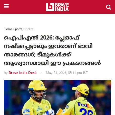
Home
Sports
Cricket
ഐപിഎൽ 2026: പ്ലേഓഫ്
നഷ്ടപ്പെട്ടാലും ഇവരാണ് ഭാവി
താരങ്ങൾ; ടീമുകൾക്ക്
ആശ്വാസമായി ഈ പ്രകടനങ്ങൾ
by
Brave India Desk
May 31, 2026, 05:11 pm IST