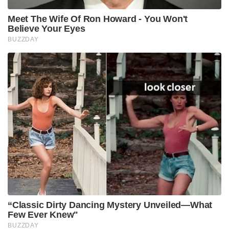
ഉപയോഗിക്കുന്നത്. കട്ടി കുറഞ്ഞ, എന്നാൽ
കൈകളിൽ കൃത്യമായ ഗ്രിപ്പ് നൽകുന്ന ഇതിന്റെ
പ്ലാസ്റ്റിക് ബോഡി എത്ര റഫ് ആയി ഉപയോഗിച്ചാലും
കേടുപാടുകൾ വരാത്ത ഒന്നായിരുന്നു. പല
വിദ്യാർത്ഥികളും വിശ്വസിച്ചിരുന്നത് ലെക്സി പേന
കൊണ്ട് എഴുതുമ്പോൾ തങ്ങളുടെ കൈയക്ഷരം
കൂടുതൽ ഭംഗിയാകുന്നു എന്നാണ്!
വലിയ ലാഭവിഹിതം ഇല്ലാതെ, കുറഞ്ഞ വിലയ്ക്ക്
കൂടുതൽ ഉൽപ്പന്നങ്ങൾ വിറ്റഴിക്കുക എന്ന ‘ഹൈ-
വോളിയം കൺസ്യൂമർ മാനുഫാക്ചറിംഗ്’ (High-volume
consumer manufacturing) സ്ട്രാറ്റജിയാണ് ലെക്സി
പയറ്റിയത്. ഒരു പേനയിൽ നിന്ന് കിട്ടുന്ന ലാഭം വളരെ
ചെറുതാണെങ്കിലും, കോടിക്കണക്കിന് പേനകൾ
വിറ്റഴിയുമ്പോൾ അതൊരു വൻ വിജയമായി മാറി.
നഗരങ്ങളിലെ വലിയ മാളുകളെയല്ല, മറിച്ച്
ഗ്രാമങ്ങളിലെ ചെറിയ പെട്ടിക്കടകളെയും സ്കൂളിന്
മുന്നിലെ സ്റ്റേഷനറി കടകളെയും കേന്ദ്രീകരിച്ചുള്ള