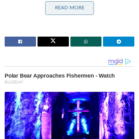
READ MORE
അമേരിക്കൻ കുട്ടികൾ ഉടുക്കുന്ന കിഴക്കമ്പലം
കുപ്പായങ്ങൾ!കിറ്റെക്സ്
സൈക്കിളിൽ തുടങ്ങി വിപ്രോയെക്കൊണ്ട് ചെക്ക്
ബുക്കെടുപ്പിച്ച മലയാളി ബ്രാൻഡ്!Brahmins Foods
2001-ൽ മുംബൈയിലെ സച്ദേവ് (Sachdev)
കുടുംബമാണ് ലളിതമായ ഒരു ലക്ഷ്യത്തോടെ ലെക്സി
പെൻസ് എന്ന കമ്പനിക്ക് തുടക്കമിടുന്നത്.
അക്കാലത്ത് റെയ്നോൾഡ്സും സെല്ലോയും
ഫ്ലെയറുമൊക്കെ വിപണി ഭരിക്കുമ്പോൾ, ലക്ഷ്വറി
ഫൗണ്ടൻ പേനകളുടെ പിന്നാലെ പോകാതെ
സാധാരണക്കാരായ വിദ്യാർത്ഥികളെ ലക്ഷ്യമിട്ടാണ്
അവർ വിപണിയിലെത്തിയത്. മിനുസമായി എഴുതാൻ
കഴിയുന്ന, കൂടുതൽ കാലം ഈടുനിൽക്കുന്ന,
അതേസമയം ഒരു വിദ്യാർത്ഥിക്ക് താങ്ങാൻ കഴിയുന്ന
വിലയുള്ള ഒരു പേന—ഇതായിരുന്നു അവരുടെ