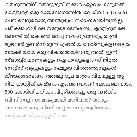
കയറുന്നതിന് തൊട്ടുമുമ്പ് നമ്മൾ ഏറ്റവും കൂടുതൽ
കേട്ടിട്ടുള്ള ഒരു ഡയലോഗാണിത് ‘ലെക്സി 5’ (Lexi 5)
പേന വെറുമൊരു അഞ്ചുരൂപ സാധനമായിരുന്നില്ല.
പരീക്ഷാഹാളിലെ നമ്മുടെ ടെൻഷനും, ക്ലാസ്സ്‌റൂമിലെ
ബെഞ്ചിൽ കൊത്തിവെച്ച സൗഹൃദങ്ങളും, രാത്രി
മുഴുവൻ ഉണർന്നിരുന്ന് എഴുതിയ നോട്സുകളുമെല്ലാം
സാക്ഷിയായ ഒരു വികാരമായിരുന്നു അത്. ഇന്ന്
സ്മാർട്ട്ഫോണുകളും ഐപാഡുകളും ഡിജിറ്റൽ
നോട്ട്സ് ആപ്പുകളും നമ്മുടെ വിരൽത്തുമ്പുകൾ
കീഴടക്കുമ്പോഴും, അഞ്ചു രൂപ മാത്രം വിലയുള്ള ആ
നീല പ്ലാസ്റ്റിക് കഷ്ണം എങ്ങനെയാണ് ലോകമെമ്പാടും
500 കോടിയിലധികം വിറ്റഴിക്കപ്പെട്ട ഒരു വൻകിട
ബിസിനസ്സ് സാമ്രാജ്യമായി മാറിയത്? ആരും
പറയാത്ത ആ ബിസിനസ്സ് രഹസ്യങ്ങളിലേക്ക്
നമുക്കൊന്ന് കണ്ണോടിക്കാം.
Stories you may like