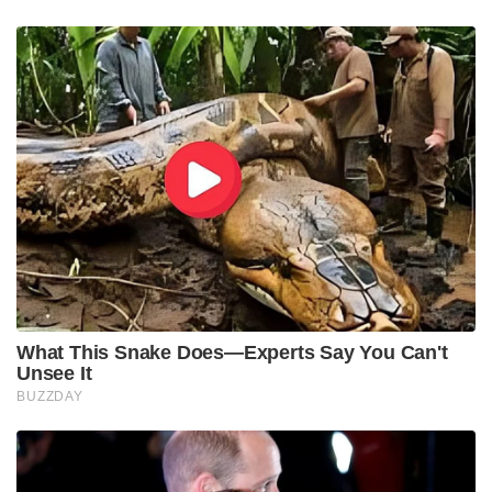
ശക്തമായ വിതരണ ശൃംഖല അവർ നിർമ്മിച്ചെടുത്തു.
ഇൻസ്റ്റാഗ്രാം പരസ്യങ്ങളോ വലിയ സെലിബ്രിറ്റി
എൻഡോർസ്മെന്റുകളോ ഇല്ലാതിരുന്ന ആ കാലത്ത്,
ഒരു കൂട്ടുകാരനിൽ നിന്ന് മറ്റൊരാളിലേക്ക് പടർന്ന
‘വേർഡ് ഓഫ് മൗത്ത്’ പബ്ലിസിറ്റിയാണ് ലെക്സിയെ
ഇന്ത്യയിലെ ബോർഡ് പരീക്ഷകളുടെ ഔദ്യോഗിക
പേനയാക്കി മാറ്റിയത്.
2000 മുതൽ 2012 വരെയുള്ള കാലഘട്ടം ഈ
ഇൻഡസ്ട്രിയുടെ സുവർണ്ണകാലമായിരുന്നു. എന്നാൽ
2013-ന് ശേഷം സ്മാർട്ട്ഫോണുകളുടെയും
ഓൺലൈൻ ക്ലാസുകളുടെയും വരവോടെ
പേനകളുടെ ഉപയോഗം ആഗോളതലത്തിൽ കുറഞ്ഞു.
എന്നിരുന്നാലും സ്കൂബീ ഡേ ബാഗുകളും, നടരാജ്
പെൻസിലുകളും, കാംലിൻ ജോമട്രി ബോക്സുകളും
പോലെ മലയാളിയുടെ നൊസ്റ്റാൾജിയയുടെ
പേജുകളിൽ ലെക്സി 5 എന്നന്നേക്കുമായി