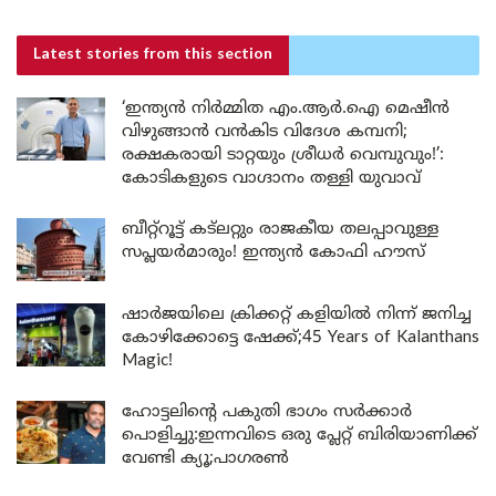
Latest stories
from this section
‘ഇന്ത്യൻ നിർമ്മിത എം.ആർ.ഐ മെഷീൻ
വിഴുങ്ങാൻ വൻകിട വിദേശ കമ്പനി;
രക്ഷകരായി ടാറ്റയും ശ്രീധർ വെമ്പുവും!’:
കോടികളുടെ വാഗ്ദാനം തള്ളി യുവാവ്
ബീറ്റ്‌റൂട്ട് കട്‌ലറ്റും രാജകീയ തലപ്പാവുള്ള
സപ്ലയർമാരും! ഇന്ത്യൻ കോഫി ഹൗസ്
ഷാർജയിലെ ക്രിക്കറ്റ് കളിയിൽ നിന്ന് ജനിച്ച
കോഴിക്കോട്ടെ ഷേക്ക്;45 Years of Kalanthans
Magic!
ഹോട്ടലിന്റെ പകുതി ഭാഗം സർക്കാർ
പൊളിച്ചു:ഇന്നവിടെ ഒരു പ്ലേറ്റ് ബിരിയാണിക്ക്
വേണ്ടി ക്യൂ;പാഗരൺ