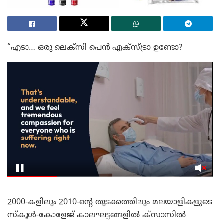
“എടാ… ഒരു ലെക്സി പെൻ എക്സ്ട്രാ ഉണ്ടോ?
2000-കളിലും 2010-ന്റെ തുടക്കത്തിലും മലയാളികളുടെ
സ്കൂൾ-കോളേജ് കാലഘട്ടങ്ങളിൽ ക്സാസിൽ