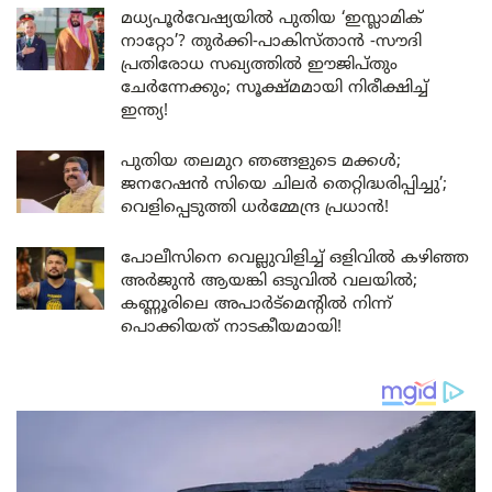
മധ്യപൂർവേഷ്യയിൽ പുതിയ ‘ഇസ്ലാമിക്
നാറ്റോ’? തുർക്കി-പാകിസ്താൻ -സൗദി
പ്രതിരോധ സഖ്യത്തിൽ ഈജിപ്തും
ചേർന്നേക്കും; സൂക്ഷ്മമായി നിരീക്ഷിച്ച്
ഇന്ത്യ!
പുതിയ തലമുറ ഞങ്ങളുടെ മക്കൾ;
ജനറേഷൻ സിയെ ചിലർ തെറ്റിദ്ധരിപ്പിച്ചു’;
വെളിപ്പെടുത്തി ധർമ്മേന്ദ്ര പ്രധാൻ!
പോലീസിനെ വെല്ലുവിളിച്ച് ഒളിവിൽ കഴിഞ്ഞ
അർജുൻ ആയങ്കി ഒടുവിൽ വലയിൽ;
കണ്ണൂരിലെ അപാർട്മെന്റിൽ നിന്ന്
പൊക്കിയത് നാടകീയമായി!