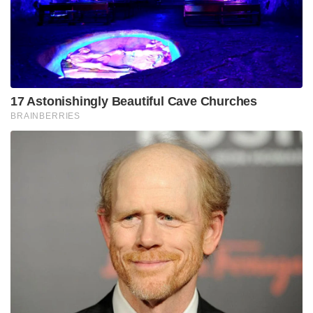
ഫോർമുല. ആ ചിന്തയിൽ നിന്നാണ് ‘ലെക്സി 5’ എന്ന
വിപ്ലവകാരിയായ മോഡൽ ജനിക്കുന്നത്.
ശാസ്ത്രീയമായി പറഞ്ഞാൽ, ലെക്സി 5-ന്റെ വിജയം
അതിന്റെ നിർമ്മാണത്തിലെ കൃത്യതയിലായിരുന്നു.
ഒരു പേനയുടെ സുഗമമായ എഴുത്തിന് പിന്നിൽ
ഫ്ലൂയിഡ് ഡൈനാമിക്സും (Fluid Dynamics) മെറ്റീരിയൽ
സയൻസും (Material Science) അടങ്ങിയിട്ടുണ്ട്.
ലെക്സി പേനകളുടെ ടിപ്പിൽ (Tip)
ഉപയോഗിച്ചിരിക്കുന്ന കുഞ്ഞൻ ടങ്സ്റ്റൺ
കാർബൈഡ് ബോൾ (Tungsten Carbide Ball),
കടലാസുമായി സമ്പർക്കത്തിൽ വരുമ്പോൾ
കൃത്യമായ അളവിൽ മാത്രം മഷി പുറത്തുവിടാൻ
തക്കവണ്ണം ഘർഷണം (Friction) കുറഞ്ഞ രീതിയിലാണ്
രൂപകൽപ്പന ചെയ്തിരിക്കുന്നത്. ഇതിനായി ജപ്പാൻ,
ജർമ്മനി, ഓസ്ട്രിയ തുടങ്ങിയ രാജ്യങ്ങളിൽ നിന്നുള്ള
അത്യാധുനിക യന്ത്രങ്ങളാണ് മുംബൈയിലെ ഒരു
ലക്ഷം ചതുരശ്ര അടിയിലുള്ള അവരുടെ ഫാക്ടറിയിൽ