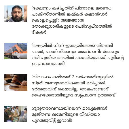
‘ഭക്ഷണം കഴിച്ചതിന് പിന്നാലെ മരണം;
പാകിസ്താനിൽ ലഷ്കർ കമാൻഡർ
കൊല്ലപ്പെട്ടു!’: അജ്ഞാത
തോക്കുധാരികളുടെ പേടിസ്വപ്നത്തിൽ
ഭീകരർ
‘റഷ്യയിൽ നിന്ന് ഇന്ത്യയിലേക്ക് തീവണ്ടി
പാത!; പാകിസ്താനും അഫ്ഗാനിസ്താനും
വഴി പുതിയ റെയിൽ പദ്ധതിയുമായി പുടിന്റെ
ഉപപ്രധാനമന്ത്രി!
‘വിവാഹം കഴിഞ്ഞ് 7 വർഷത്തിനുള്ളിൽ
സ്ത്രീ അസ്വാഭാവികമായി മരിച്ചാൽ
ഭർത്താവിന് രക്ഷയില്ല; അലഹാബാദ്
ഹൈക്കോടതിയുടെ സുപ്രധാന ഉത്തരവ്!
ഗുരുതരാവസ്ഥയിലെന്ന് മാധ്യമങ്ങൾ;
മുജ്തബ ഖമേനിയുടെ വീഡിയോ
പുറത്തുവിട്ട് ഇറാൻ!