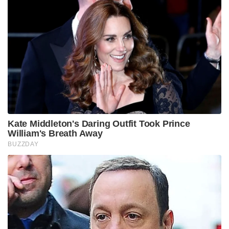
എഴുതപ്പെട്ടു കഴിഞ്ഞു. പരീക്ഷാഹാളിൽ മഷി
തീരാറായ റീഫില്ലിലേക്ക് നോക്കി പ്രാർത്ഥിച്ച,
പേനയുടെ അടപ്പ് കടിച്ചുപൊട്ടിച്ച് നടന്ന ആ പഴയ
വിദ്യാലയ കാലത്തിന്റെ ഓർമ്മപ്പെടുത്തലായി ലെക്സി
ഇന്നും കോടിക്കണക്കിന് മനുഷ്യരുടെ ഹൃദയത്തിൽ
ജീവിക്കുന്നു!
Tags:
Alexi Navalni
business