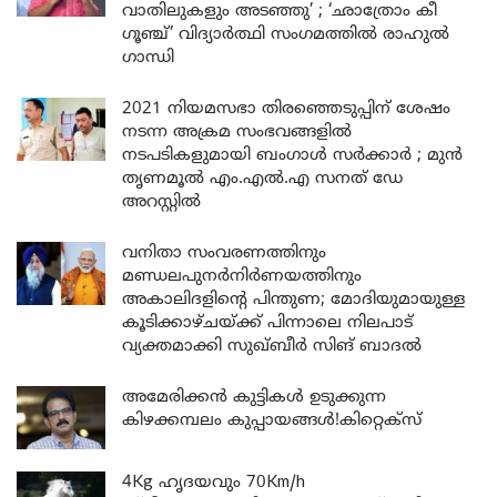
വാതിലുകളും അടഞ്ഞു’ ; ‘ഛാത്രോം കീ
ഗൂഞ്ച്’ വിദ്യാർത്ഥി സംഗമത്തിൽ രാഹുൽ
ഗാന്ധി
2021 നിയമസഭാ തിരഞ്ഞെടുപ്പിന് ശേഷം
നടന്ന അക്രമ സംഭവങ്ങളിൽ
നടപടികളുമായി ബംഗാൾ സർക്കാർ ; മുൻ
തൃണമൂൽ എം.എൽ.എ സനത് ഡേ
അറസ്റ്റിൽ
വനിതാ സംവരണത്തിനും
മണ്ഡലപുനർനിർണയത്തിനും
അകാലിദളിന്റെ പിന്തുണ; മോദിയുമായുള്ള
കൂടിക്കാഴ്ചയ്ക്ക് പിന്നാലെ നിലപാട്
വ്യക്തമാക്കി സുഖ്ബീർ സിങ് ബാദൽ
അമേരിക്കൻ കുട്ടികൾ ഉടുക്കുന്ന
കിഴക്കമ്പലം കുപ്പായങ്ങൾ!കിറ്റെക്സ്
4Kg ഹൃദയവും 70Km/h