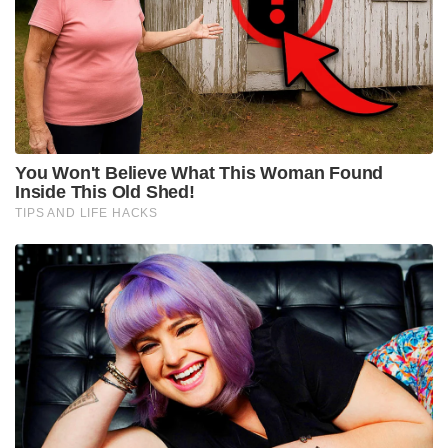
ഗ്രൂപ്പുകൾ വഴി മറ്റ് ജീവനക്കാരെയും മതം മാറാനും
ഇസ്ലാമിക രീതികൾ പിന്തുടരാനും
നിർബന്ധിച്ചിരുന്നതായി എഫ്ഐആറിൽ
ആരോപിക്കുന്നു.
ടിസിഎസ് ബിപിഒ യൂണിറ്റിലെ വിവിധ
കേസുകളിലായി ഒൻപതോളം ജീവനക്കാർ
പീഡനത്തിനും മതപരമായ നിർബന്ധിത
പെരുമാറ്റത്തിനുമെതിരെ പരാതി നൽകിയിട്ടുണ്ട്.
കേസിൽ ആരോപണവിധേയരായ ജീവനക്കാരെ
ടിസിഎസ് ഇതിനകം സസ്പെൻഡ് ചെയ്തിട്ടുണ്ട്.
ജീവനക്കാരുടെ സുരക്ഷയ്ക്കും അന്തസ്സിനും കമ്പനി
വലിയ പ്രാധാന്യം നൽകുന്നുണ്ടെന്നും, ഏത്
തരത്തിലുള്ള പീഡനങ്ങളോടും ‘സീറോ ടോളറൻസ്’
നയമാണ് സ്വീകരിക്കുന്നതെന്നും ടിസിഎസ് സിഇഒ
കെ. കൃതിവാസൻ അറിയിച്ചു. നിലവിൽ പ്രതികൾ
ജുഡീഷ്യൽ കസ്റ്റഡിയിലാണ്. കോടതിയിൽ