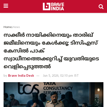
Home
News
സക്കീർ നായിക്കിനെയും താരിഖ്
ജമീലിനെയും കേൾക്കൂ; ടിസിഎസ്
കേസിൽ പാക്
സ്വാധീനത്തെക്കുറിച്ച് യുവതിയുടെ
വെളിപ്പെടുത്തൽ
by
Brave India Desk
Jun 5, 2026, 02:10 pm IST