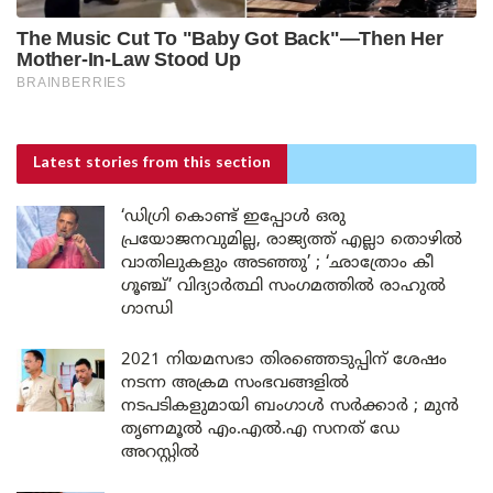
Latest stories
from this section
‘ഡിഗ്രി കൊണ്ട് ഇപ്പോൾ ഒരു
പ്രയോജനവുമില്ല, രാജ്യത്ത് എല്ലാ തൊഴിൽ
വാതിലുകളും അടഞ്ഞു’ ; ‘ഛാത്രോം കീ
ഗൂഞ്ച്’ വിദ്യാർത്ഥി സംഗമത്തിൽ രാഹുൽ
ഗാന്ധി
2021 നിയമസഭാ തിരഞ്ഞെടുപ്പിന് ശേഷം
നടന്ന അക്രമ സംഭവങ്ങളിൽ
നടപടികളുമായി ബംഗാൾ സർക്കാർ ; മുൻ
തൃണമൂൽ എം.എൽ.എ സനത് ഡേ
അറസ്റ്റിൽ