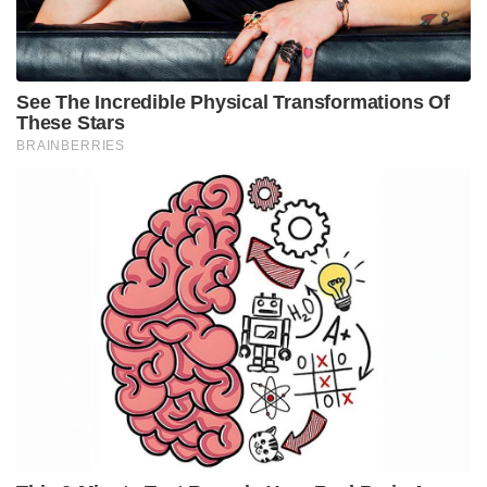
ജാമ്യാപേക്ഷകളിലടക്കം തുടർ നടപടികൾ നടന്നു
വരികയാണെന്ന് അധികൃതർ വ്യക്തമാക്കി.
Tags:
Tausif Attar
TCS
nida khan
Nashik case
Danish Shaikh