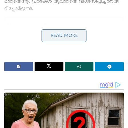
മതിയെന്നും പ്രതികൾ യുവതിയെ വിശ്വസിപ്പിച്ചതായി
റിപ്പോർട്ടുണ്ട്.
Stories you may like
READ MORE
പാർട്ടിക്ക് വേണ്ടി പ്രതികരിച്ചതിനാണ് കള്ളക്കേസിൽ
ജയിലിൽ അടയ്ക്കപ്പെട്ടത്, പിന്തുണ വേണ്ട, പിന്നിൽ
നിന്ന് കുത്തരുത്; ജയരാജനെതിരെ ആഞ്ഞടിച്ച്
അർജുൻ ആയങ്കി
സാധാരണക്കാർക്കും ചെറുകിട വ്യാപാരികൾക്കും ഒരു
തരത്തിലുള്ള ട്രാൻസാക്ഷൻ നിരക്കുകളും ഈടാക്കില്ല
; യു.പി.ഐ നിയമഭേദഗതിയിൽ വ്യക്തത വരുത്തി
കേന്ദ്രസർക്കാർ
ദാനിഷ് ഷെയ്ഖ്, തൗസിഫ് അത്താർ, നിദ ഖാൻ
എന്നിവരാണ് കേസിലെ പ്രധാന പ്രതികൾ.
വിവാഹിതനായ ദാനിഷ് ഷെയ്ഖ് വിവാഹവാഗ്ദാനം
നൽകി തന്നെ ലൈംഗികമായി ചൂഷണം ചെയ്തതായി
യുവതി പരാതിയിൽ പറയുന്നു. നിദ ഖാൻ വാട്‌സ്ആപ്പ്