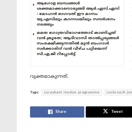
ആഗോള ബന്ധങ്ങൾ
ശക്തമാക്കാനൊരുങ്ങി ആർ.എസ്.എസ്
: മോഹൻ ഭാഗവത് ഈ മാസം
യു.എസിലും കാനഡയിലും സന്ദർശനം
നടത്തും
മമത ഗോത്രവിഭാഗത്തോട് കാണിച്ചത്
വൻ ക്രൂരത; ആദിവാസി താൽപ്പര്യങ്ങൾ
സംരക്ഷിക്കുന്നതിൽ മുൻ ബംഗാൾ
സർക്കാരിന് വൻ വീഴ്ച പറ്റിയെന്ന്
സി.എ.ജി റിപ്പോർട്ട്
വ്യക്തമാകുന്നത്.
Tags:
suryakant london programme
cockroach jan
Share
Tweet