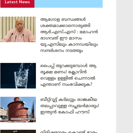
Latest News
ആഗോള ബന്ധങ്ങൾ
ശക്തമാക്കാനൊരുങ്ങി
ആർ.എസ്.എസ് : മോഹൻ
ഭാഗവത് ഈ മാസം
യു.എസിലും കാനഡയിലും
സന്ദർശനം നടത്തും
പൈപ്പ് തുറക്കുമ്പോൾ ആ
രൂക്ഷ മണം! ക്ലോറിൻ
വെള്ളം ഉള്ളിൽ ചെന്നാൽ
എന്താണ് സംഭവിക്കുക?
ബീറ്റ്‌റൂട്ട് കട്‌ലറ്റും രാജകീയ
തലപ്പാവുള്ള സപ്ലയർമാരും!
ഇന്ത്യൻ കോഫി ഹൗസ്
നിമിഷനേരം കൊണ്ട് ഭാരം