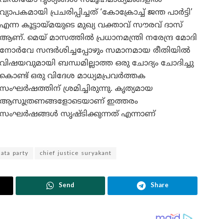
വ്യാപകമായി പ്രചരിപ്പിച്ചത് ‘കോക്രോച്ച് ജന്ത പാർട്ടി’
എന്ന കൂട്ടായ്മയുടെ മുഖ്യ വക്താവ് സൗരവ് ദാസ്
ആണ്. മെയ് മാസത്തിൽ പ്രധാനമന്ത്രി നരേന്ദ്ര മോദി
നോർവേ സന്ദർശിച്ചപ്പോഴും സമാനമായ രീതിയിൽ
വിഷയവുമായി ബന്ധമില്ലാത്ത ഒരു ചോദ്യം ചോദിച്ചു
കൊണ്ട് ഒരു വിദേശ മാധ്യമപ്രവർത്തക
സംഘർഷത്തിന് ശ്രമിച്ചിരുന്നു. കൃത്യമായ
ആസൂത്രണങ്ങളോടെയാണ് ഇത്തരം
സംഘർഷങ്ങൾ സൃഷ്ടിക്കുന്നത് എന്നാണ്
ata party
chief justice suryakant
Send
Share