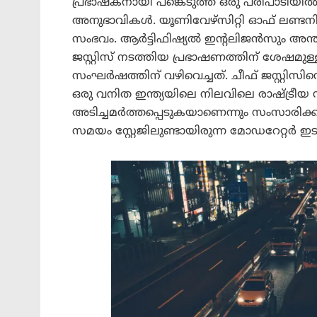
പ്രഭാഷകനായി പങ്കെടുത്ത ഒരു പരിപാടിയിൽ 
അനുഭാവികൾ. യൂണിവേഴ്സിറ്റി ഓഫ് ലണ്ടനി
സംഭവം. ആർട്ടിഫിഷ്യൽ ഇന്റലിജൻസും അന്ത
ജസ്റ്റിസ് നടത്തിയ പ്രഭാഷണത്തിന് ശേഷമ
സംഘർഷത്തിന് വഴിവെച്ചത്. ​ചീഫ് ജസ്റ്റിസിന
ഒരു വനിത ഇന്ത്യയിലെ നിലവിലെ രാഷ്ട്ര
അടിച്ചമർത്തപ്പെടുകയാണെന്നും സംസാരി
സമയം സ്റ്റേജിലുണ്ടായിരുന്ന മോഡറേറ്റർ ഇ