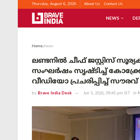
Thursday, August 6, 2026
About Us
Contact Us
NEWS
DE
Home
News
ലണ്ടനിൽ ചീഫ് ജസ്റ്റിസ് സൂര
സംഘർഷം സൃഷ്ടിച്ച് കോക്ക്ര
വീഡിയോ പ്രചരിപ്പിച്ച് സൗരവ്
by
Brave India Desk
Jun 5, 2026, 09:45 pm IST
in