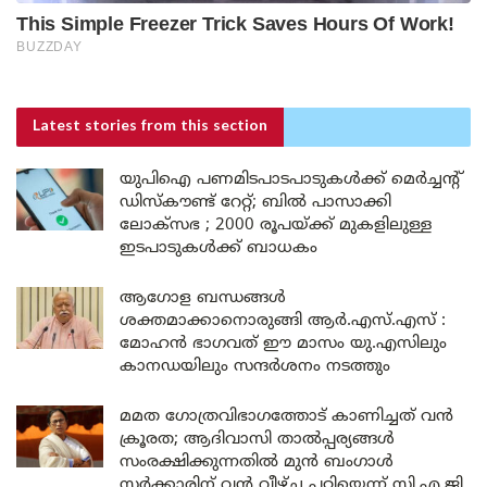
Latest stories
from this section
യുപിഐ പണമിടപാടപാടുകൾക്ക് മെർച്ചന്റ്
ഡിസ്കൗണ്ട് റേറ്റ്; ബിൽ പാസാക്കി
ലോക്സഭ ; 2000 രൂപയ്ക്ക് മുകളിലുള്ള
ഇടപാടുകൾക്ക് ബാധകം
ആഗോള ബന്ധങ്ങൾ
ശക്തമാക്കാനൊരുങ്ങി ആർ.എസ്.എസ് :
മോഹൻ ഭാഗവത് ഈ മാസം യു.എസിലും
കാനഡയിലും സന്ദർശനം നടത്തും
മമത ഗോത്രവിഭാഗത്തോട് കാണിച്ചത് വൻ
ക്രൂരത; ആദിവാസി താൽപ്പര്യങ്ങൾ
സംരക്ഷിക്കുന്നതിൽ മുൻ ബംഗാൾ
സർക്കാരിന് വൻ വീഴ്ച പറ്റിയെന്ന് സി.എ.ജി