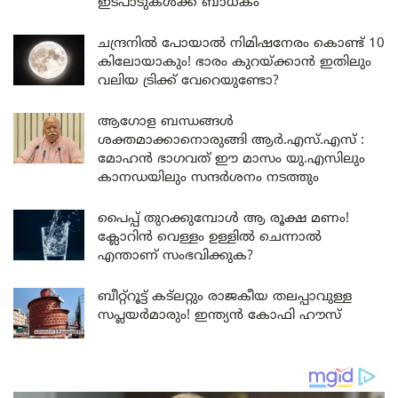
ഇടപാടുകൾക്ക് ബാധകം
ചന്ദ്രനിൽ പോയാൽ നിമിഷനേരം കൊണ്ട് 10
കിലോയാകും! ഭാരം കുറയ്ക്കാൻ ഇതിലും
വലിയ ട്രിക്ക് വേറെയുണ്ടോ?
ആഗോള ബന്ധങ്ങൾ
ശക്തമാക്കാനൊരുങ്ങി ആർ.എസ്.എസ് :
മോഹൻ ഭാഗവത് ഈ മാസം യു.എസിലും
കാനഡയിലും സന്ദർശനം നടത്തും
പൈപ്പ് തുറക്കുമ്പോൾ ആ രൂക്ഷ മണം!
ക്ലോറിൻ വെള്ളം ഉള്ളിൽ ചെന്നാൽ
എന്താണ് സംഭവിക്കുക?
ബീറ്റ്‌റൂട്ട് കട്‌ലറ്റും രാജകീയ തലപ്പാവുള്ള
സപ്ലയർമാരും! ഇന്ത്യൻ കോഫി ഹൗസ്