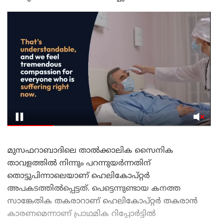
മുസഫറാബാദിലെ താൽക്കാലിക സൈനിക
താവളത്തിൽ നിന്നും പറന്നുയർന്നതിന്
തൊട്ടുപിന്നാലെയാണ് ഹെലികോപ്റ്റർ
അപകടത്തിൽപ്പെട്ടത്. പെട്ടെന്നുണ്ടായ കനത്ത
സാങ്കേതിക തകരാറാണ് ഹെലികോപ്റ്റർ തകരാൻ
കാരണമെന്നാണ് പ്രാഥമിക റിപ്പോർട്ടിൽ