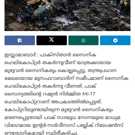
ഇസ്ലാമാബാദ് : പാകിസ്താൻ സൈനിക
ഹെലികോപ്റ്റർ തകർന്നുവീണ് യാത്രക്കാരായ
മുഴുവൻ സൈനികരും കൊല്ലപ്പെട്ടു. തന്ത്രപ്രധാന
മേഖലയായ മുസഫറാബാദിന് സമീപമാണ് സൈനിക
ഹെലികോപ്റ്റർ തകർന്നു വീണത്. പാക്
സൈന്യത്തിന്റെ റഷ്യൻ നിർമ്മിത Mi-17
ഹെലികോപ്റ്ററാണ് അപകടത്തിൽപ്പെട്ടത്.
കോപ്റ്ററിലുണ്ടായിരുന്ന മുഴുവൻ സൈനികരും
മരണപ്പെട്ടതായി പാക് സായുധ സേനയുടെ മാധ്യമ
വിഭാഗമായ ഇന്റർ-സർവീസസ് പബ്ലിക് റിലേഷൻസ്
ഔദ്യോഗികമായി സ്ഥിരീകരിച്ചു.