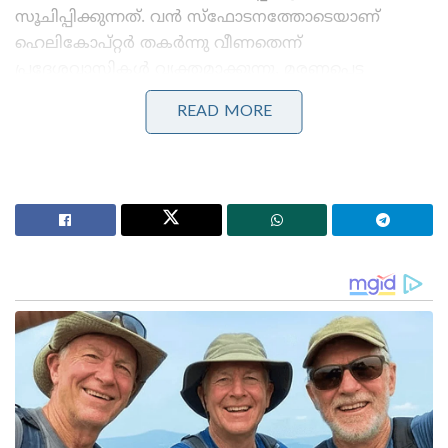
സൂചിപ്പിക്കുന്നത്. വൻ സ്ഫോടനത്തോടെയാണ്
ഹെലികോപ്റ്റർ തകർന്നു വീണതെന്ന്
പ്രദേശവാസികൾ വ്യക്തമാക്കുന്നു. മരണപ്പെട്ട
സൈനികരുടെ എണ്ണമോ പേരുവിവരങ്ങളോ നിലവിൽ
READ MORE
പാകിസ്താൻ സൈന്യം പുറത്തുവിട്ടിട്ടില്ല.
Stories you may like
എ.ഐ ഉള്ളടക്കങ്ങൾക്ക് കടുത്ത
നിയന്ത്രണങ്ങളുമായി കേന്ദ്രസർക്കാർ ; ഐ.ടി
നിയമങ്ങളിൽ ഭേദഗതി വരുത്തി
12 വയസ്സുകാരിയെ പ്രതിഷേധത്തിനായി
കൊണ്ടുവന്നു; അഭിജീത് ദിപ്കെ, സൗരവ് ദാസ്
എന്നിവർക്കെതിരെ പോക്സോ കേസെടുക്കണമെന്ന്
പരാതിയുമായി അഭിഭാഷക
30 സൈനികരെയോ അല്ലെങ്കിൽ 4,000 കിലോഗ്രാം
വരെയുള്ള യുദ്ധോപകരണങ്ങളെയോ ഒരേസമയം