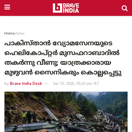
Home
News
പാകിസ്താൻ വ്യോമസേനയുടെ
ഹെലികോപ്റ്റർ മുസഫറാബാദിൽ
തകർന്നു വീണു; യാത്രക്കാരായ
മുഴുവൻ സൈനികരും കൊല്ലപ്പെട്ടു
by
Brave India Desk
Jun 10, 2026, 05:25 pm IST