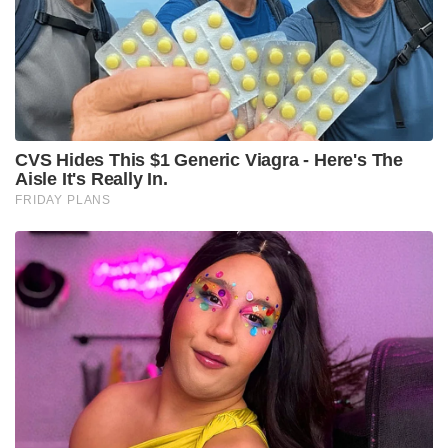
വഹിക്കാൻ ശേഷിയുള്ള ഇടത്തരം ഗതാഗത
ഹെലികോപ്റ്ററാണ് എംഐ-17. കശ്മീരിലെ മലയോര
മേഖലകളിൽ പാക് സൈന്യം വ്യാപകമായി
ഉപയോഗിക്കാറുള്ള ഹെലികോപ്റ്റർ ആണിത്. 2025
സെപ്റ്റംബറിലും പാകിസ്താന്റെ വടക്കൻ മേഖലയിൽ
വച്ച് സൈനിക ഹെലികോപ്റ്റർ തകർന്ന് രണ്ട്
പൈലറ്റുമാരും മൂന്ന് സാങ്കേതിക വിദഗ്ധരും
കൊല്ലപ്പെട്ടിരുന്നു.
Tags:
Pakistan Air Force
Pakistan army helicopter crash
muzzafarabad