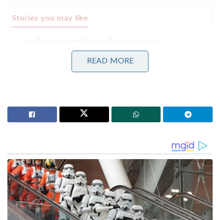
Stories you may like
‘സൗദിയെ വളഞ്ഞ് ആക്രമിക്കാൻ ഇറാന്റെ
നീക്കം,മിസൈൽ മഴയ്ക്ക് സാധ്യത!’: രഹസ്യാന്വേഷണ
മുന്നറിയിപ്പുമായി റിയാദ്
READ MORE
കുട്ടികളുടെ മാനസികാരോഗ്യം തകർത്തു, ഫോണിന്
അടിമകളാക്കി; മെറ്റയ്ക്ക് 4800 കോടിയുടെ വൻ പിഴ!’:
പണി കൊടുത്ത് അമേരിക്കൻ കോടതി
നിലവിലെ ജാപ്പനീസ് നിയമമനുസരിച്ച് പുരുഷന്മാർക്ക്
മാത്രമേ രാജസിംഹാസനത്തിൽ ഏറാൻ
അവകാശമുള്ളൂ. നിലവിലെ ചക്രവർത്തിയായ
നരുഹിതോയ്ക്ക് ഐകോ (Princess Aiko) എന്ന ഒരു
മകൾ മാത്രമാണുള്ളത്. നിയമപ്രകാരം അവർക്ക്
ഭരണാധികാരിയാകാൻ കഴിയില്ലെന്ന് മാത്രമല്ല, ഒരു
സാധാരണക്കാരനെ വിവാഹം കഴിച്ചാൽ
രാജകുടുംബത്തിലെ പദവികൾ പൂർണ്ണമായി