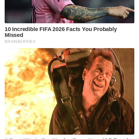
സിംഹാസനത്തിലേക്ക് വരാൻ സാധിക്കുമെന്നാണ്
സൂചന. ഇതോടൊപ്പം, രാജകുമാരിമാർ
സാധാരണക്കാരെ വിവാഹം കഴിച്ചാലും അവരുടെ
രാജപദവി നിലനിർത്താൻ അനുവദിക്കുന്ന മറ്റൊരു
നിർദ്ദേശവും പാർലമെന്റിന്റെ പരിഗണനയിലുണ്ട്.
രാജകുടുംബത്തിൽ സ്ത്രീ ഭരണാധികാരികൾ
വരുന്നതിനെ ജപ്പാനിലെ ഭൂരിപക്ഷം പൊതുജനങ്ങളും
പിന്തുണയ്ക്കുന്നുണ്ടെങ്കിലും, കടുത്ത
യാഥാസ്ഥിതികരായ ഭരണാധികാരികൾ
പുരുഷാധിപത്യ പാരമ്പര്യം നിലനിർത്താനാണ്
ദത്തെടുക്കൽ പോലുള്ള ഈ പുതിയ വഴി
തിരഞ്ഞെടുത്തിരിക്കുന്നത്. സോഷ്യൽ മീഡിയയിൽ
ഉൾപ്പെടെ ആഗോളതലത്തിൽ വലിയ
ചർച്ചകൾക്കാണ് ജപ്പാന്റെ ഈ പുതിയ തീരുമാനം
വഴിതുറന്നിരിക്കുന്നത്.
Tags:
Japan royal family