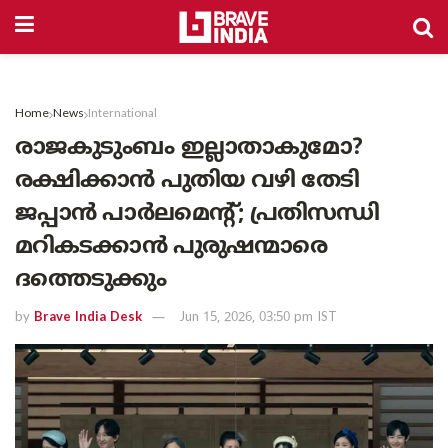
Home
News
International
രാജകുടുംബം ഇല്ലാതാകുമോ?
രക്ഷിക്കാൻ പുതിയ വഴി തേടി
ജപ്പാൻ പാർലമെന്റ്; പ്രതിസന്ധി
മറികടക്കാൻ പുരുഷന്മാരെ
ദത്തെടുക്കും
by
Brave India Desk
Jun 15, 2026, 03:50 pm IST