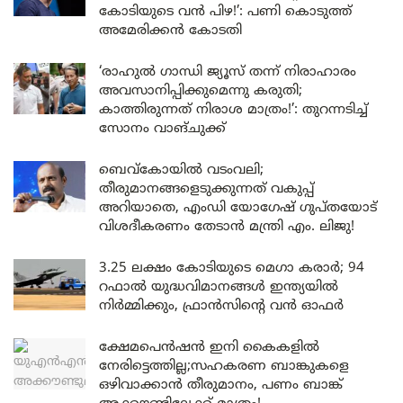
കോടിയുടെ വൻ പിഴ!’: പണി കൊടുത്ത്
അമേരിക്കൻ കോടതി
‘രാഹുൽ ഗാന്ധി ജ്യൂസ് തന്ന് നിരാഹാരം
അവസാനിപ്പിക്കുമെന്നു കരുതി;
കാത്തിരുന്നത് നിരാശ മാത്രം!’: തുറന്നടിച്ച്
സോനം വാങ്‌ചുക്ക്
ബെവ്കോയിൽ വടംവലി;
തീരുമാനങ്ങളെടുക്കുന്നത് വകുപ്പ്
അറിയാതെ, എംഡി യോഗേഷ് ഗുപ്തയോട്
വിശദീകരണം തേടാൻ മന്ത്രി എം. ലിജു!
3.25 ലക്ഷം കോടിയുടെ മെഗാ കരാർ; 94
റഫാൽ യുദ്ധവിമാനങ്ങൾ ഇന്ത്യയിൽ
നിർമ്മിക്കും, ഫ്രാൻസിന്റെ വൻ ഓഫർ
ക്ഷേമപെൻഷൻ ഇനി കൈകളിൽ
നേരിട്ടെത്തില്ല;സഹകരണ ബാങ്കുകളെ
ഒഴിവാക്കാൻ തീരുമാനം, പണം ബാങ്ക്