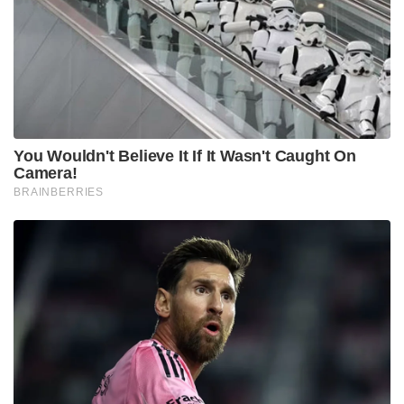
നഷ്ടപ്പെടുകയും ചെയ്യും. നിലവിൽ കേവലം 16
അംഗങ്ങൾ മാത്രമുള്ള രാജകുടുംബത്തിൽ ഭാവിയിൽ
സിംഹാസനത്തിലേക്ക് അവകാശിയായിട്ടുള്ളത്
ചക്രവർത്തിയുടെ അനന്തരവനായ 19 കാരൻ
ഹിസാഹിതോ രാജകുമാരൻ (Prince Hisahito)
മാത്രമാണ്. ഹിസാഹിതോയ്ക്ക് ശേഷം മറ്റ്
പുരുഷന്മാരില്ലാത്തത് രാജവംശത്തിന്റെ ഭാവി തന്നെ
ഇല്ലാതാക്കുമെന്ന ആശങ്ക ശക്തമാക്കിയിരുന്നു.
ഈ പശ്ചാത്തലത്തിലാണ് രണ്ടാം
ലോകമഹായുദ്ധത്തിന് ശേഷം 1947-ൽ രാജപദവികൾ
ഉപേക്ഷിക്കേണ്ടി വന്ന 11 മുൻ രാജശാഖകളിലെ
(Former Imperial Branches) പുരുഷന്മാരെ ദത്തെടുക്കാൻ
പാർലമെന്റ് അനുമതി നൽകുന്നത്. ഈ
കുടുംബങ്ങളിൽ നിലവിൽ അവിവാഹിതരായ
പത്തോളം യുവാക്കൾ ഉണ്ടെന്നാണ് വിവരം. ഇങ്ങനെ
ദത്തെടുക്കപ്പെടുന്നവർക്ക് ഉടനടി രാജാവകകാശം
ലഭിക്കില്ലെങ്കിലും അവരുടെ അടുത്ത തലമുറയ്ക്ക്