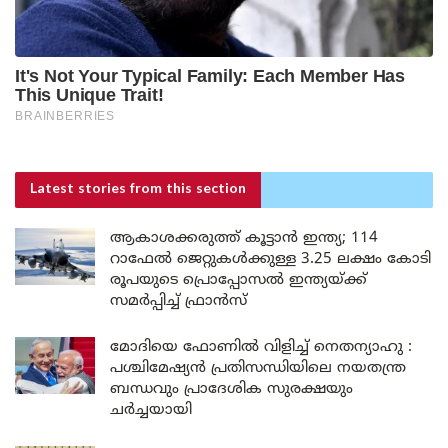
Latest stories
from this section
ആകാശക്കരുത്ത് കൂട്ടാൻ ഇന്ത്യ; 114
റാഫേൽ ജെറ്റുകൾക്കുള്ള 3.25 ലക്ഷം കോടി
രൂപയുടെ പ്രൊപ്പോസൽ ഇന്ത്യയ്ക്ക്
സമർപ്പിച്ച് ഫ്രാൻസ്
മോദിയെ ഫോണിൽ വിളിച്ച് നെതന്യാഹു :
പശ്ചിമേഷ്യൻ പ്രതിസന്ധിയിലെ നയതന്ത്ര
ബന്ധവും പ്രാദേശിക സുരക്ഷയും
ചർച്ചയായി