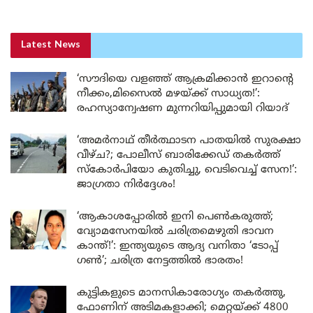
Latest News
‘സൗദിയെ വളഞ്ഞ് ആക്രമിക്കാൻ ഇറാന്റെ
നീക്കം,മിസൈൽ മഴയ്ക്ക് സാധ്യത!’:
രഹസ്യാന്വേഷണ മുന്നറിയിപ്പുമായി റിയാദ്
‘അമർനാഥ് തീർത്ഥാടന പാതയിൽ സുരക്ഷാ
വീഴ്ച?; പോലീസ് ബാരിക്കേഡ് തകർത്ത്
സ്കോർപിയോ കുതിച്ചു, വെടിവെച്ച് സേന!’:
ജാഗ്രതാ നിർദ്ദേശം!
‘ആകാശപ്പോരിൽ ഇനി പെൺകരുത്ത്;
വ്യോമസേനയിൽ ചരിത്രമെഴുതി ഭാവന
കാന്ത്!’: ഇന്ത്യയുടെ ആദ്യ വനിതാ ‘ടോപ്പ്
ഗൺ’; ചരിത്ര നേട്ടത്തിൽ ഭാരതം!
കുട്ടികളുടെ മാനസികാരോഗ്യം തകർത്തു,
ഫോണിന് അടിമകളാക്കി; മെറ്റയ്ക്ക് 4800