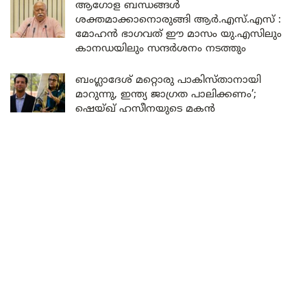
ആഗോള ബന്ധങ്ങൾ
ശക്തമാക്കാനൊരുങ്ങി ആർ.എസ്.എസ് :
മോഹൻ ഭാഗവത് ഈ മാസം യു.എസിലും
കാനഡയിലും സന്ദർശനം നടത്തും
ബംഗ്ലാദേശ് മറ്റൊരു പാകിസ്താനായി
മാറുന്നു, ഇന്ത്യ ജാഗ്രത പാലിക്കണം’;
ഷെയ്ഖ് ഹസീനയുടെ മകൻ