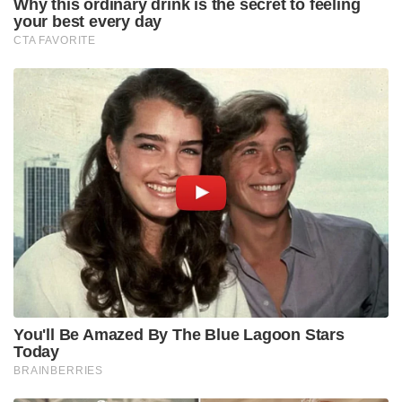
സ്റ്റോക്ക് എക്സ്ചേഞ്ചിലും (NSE: PGHH) ലിസ്റ്റ്
ചെയ്തിട്ടുള്ള ‘പ്രൊക്ടർ ആൻഡ് ഗാംബിൾ ഹൈജീൻ
ആൻഡ് ഹെൽത്ത് കെയർ ലിമിറ്റഡ്’ എന്ന
ഉപകമ്പനിയാണ്. ഈ ഇന്ത്യൻ കമ്പനിയുടെ ആകെ
ബിസിനസ്സ് എടുത്തുനോക്കിയാൽ ഒരു കാര്യം
വ്യക്തമാകും; ഇതിന്റെ നട്ടെല്ല് എന്ന് പറയുന്നത്
വിസ്‌പർ തന്നെയാണ്! കമ്പനിയുടെ ആകെ
വരുമാനത്തിന്റെ സിംഹഭാഗവും, അതായത് ഏകദേശം
65 ശതമാനവും വരുന്നത് വിസ്‌പർ നയിക്കുന്ന ഈ
ഫെമിനിൻ ഹൈജീൻ വിഭാഗത്തിൽ നിന്നാണ്.
കണക്കുകളിലേക്ക് നോക്കിയാൽ ഈ ബിസിനസ്സിന്റെ
യഥാർത്ഥ വലിപ്പം മനസ്സിലാകും. 2025 സാമ്പത്തിക
വർഷത്തിൽ ഈ ഇന്ത്യൻ ഉപകമ്പനി ഏകദേശം 4,306
കോടി രൂപയുടെ വരുമാനമാണ് നേടിയത്. തൊട്ടടുത്ത
വർഷം, അതായത് 2026-ൽ ഇത് 4,290 കോടി
രൂപയായി രേഖപ്പെടുത്തി. ഇതിൽ 65 ശതമാനം