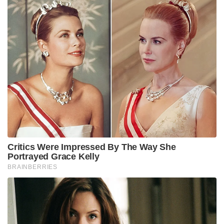
വിസ്‌പറിന്റെ സംഭാവനയായതുകൊണ്ട് തന്നെ,
ഔദ്യോഗികമായി കമ്പനി തരംതിരിച്ചു
പുറത്തുവിട്ടില്ലെങ്കിലും, വിസ്‌പർ ബ്രാൻഡ് മാത്രം
ഇന്ത്യയിൽ പ്രതിവർഷം 2,700 കോടി മുതൽ 2,800
കോടി രൂപയുടെ വൻ ബിസിനസ്സ്
നടത്തുന്നുണ്ടെന്നാണ് മാർക്കറ്റ് അനലിസ്റ്റുകൾ
വിലയിരുത്തുന്നത്. പ്രീമിയം സാനിറ്ററി പാഡ്
വിപണിയിൽ 50 ശതമാനത്തിലധികം വിപണി
വിഹിതവുമായി (Market Share) വിസ്‌പർ ഇന്നും ഒന്നാം
സ്ഥാനത്ത് തുടരുന്നു.
വിസ്‌പറിന്റെ ഈ വമ്പൻ വിജയത്തിന് പിന്നിൽ
അവരുടെ ഗവേഷണങ്ങളും സാങ്കേതികവിദ്യയുമുണ്ട്.
വെറും തുണികൊണ്ടുള്ള പാഡുകൾക്ക് പകരം
ദ്രാവകത്തെ ജെൽ രൂപത്തിലാക്കുന്ന
അബ്‌സോർബന്റ് ജെൽ ടെക്നോളജി, ചോർച്ച
തടയുന്ന ലീക്ക്-ലോക്ക് ചാനലുകൾ, കട്ടി കുറഞ്ഞ
തിൻ പാഡ് ഡിസൈനുകൾ എന്നിവയെല്ലാം P&G