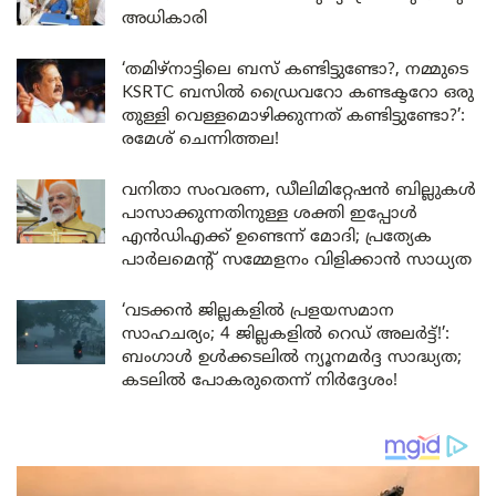
അധികാരി
‘തമിഴ്‌നാട്ടിലെ ബസ് കണ്ടിട്ടുണ്ടോ?, നമ്മുടെ
KSRTC ബസിൽ ഡ്രൈവറോ കണ്ടക്ടറോ ഒരു
തുള്ളി വെള്ളമൊഴിക്കുന്നത് കണ്ടിട്ടുണ്ടോ?’:
രമേശ് ചെന്നിത്തല!
വനിതാ സംവരണ, ഡീലിമിറ്റേഷൻ ബില്ലുകൾ
പാസാക്കുന്നതിനുള്ള ശക്തി ഇപ്പോൾ
എൻഡിഎക്ക് ഉണ്ടെന്ന് മോദി; പ്രത്യേക
പാർലമെന്റ് സമ്മേളനം വിളിക്കാൻ സാധ്യത
‘വടക്കൻ ജില്ലകളിൽ പ്രളയസമാന
സാഹചര്യം; 4 ജില്ലകളിൽ റെഡ് അലർട്ട്!’:
ബംഗാൾ ഉൾക്കടലിൽ ന്യൂനമർദ്ദ സാദ്ധ്യത;
കടലിൽ പോകരുതെന്ന് നിർദ്ദേശം!