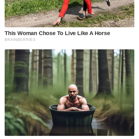
സ്ഥാപിതമായ, നൂറ്റാണ്ടുകളുടെ പാരമ്പര്യമുള്ള ഈ
ആഗോള കമ്പനി ഇന്ന് ലോകമെമ്പാടും
സൗന്ദര്യസംരക്ഷണം, ഗ്രൂമിംഗ്, ഹെൽത്ത് കെയർ
മേഖലകളിലായി പ്രതിവർഷം 84.3 ബില്യൺ യു.എസ്
ഡോളറിലധികം (ഏകദേശം ലക്ഷക്കണക്കിന് കോടി
രൂപ) വരുമാനം ഉണ്ടാക്കുന്ന വമ്പൻമാരാണ്.
ആഗോളതലത്തിൽ ശൈലേഷ് ജേജൂരിക്കർ എന്ന
ഇന്ത്യൻ വംശജനായ സിഇഒ നയിക്കുന്ന P&G-യുടെ
ഏറ്റവും തന്ത്രപരമായ ഒരു ഉൽപ്പന്നമാണ് ഈ
സാനിറ്ററി പാഡുകൾ.
കൗതുകകരമായ മറ്റൊരു കാര്യം, അമേരിക്കയിലോ
യൂറോപ്പിലോ ചെന്ന് നിങ്ങൾ ‘വിസ്‌പർ’ എന്ന്
ചോദിച്ചാൽ ആരും അറിയണമെന്നില്ല. കാരണം,
അവിടെയെല്ലാം ഇതേ പ്രൊഡക്ട് റേഞ്ച് P&G
വിൽക്കുന്നത് ‘ഓൾവേസ്’ (Always) എന്ന
ലേബലിലാണ്. എന്നാൽ 1980-കളുടെ ഒടുവിൽ ഇന്ത്യ
പോലെയുള്ള ഏഷ്യൻ വിപണികളിലേക്ക്