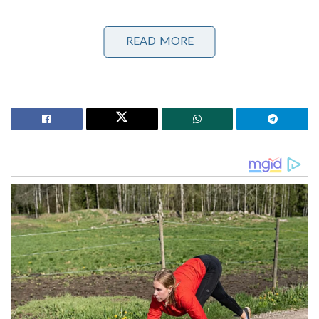
Stories you may like
READ MORE
സൈക്കിളിൽ തുടങ്ങി വിപ്രോയെക്കൊണ്ട് ചെക്ക്
ബുക്കെടുപ്പിച്ച മലയാളി ബ്രാൻഡ്!Brahmins Foods
‘ഇന്ത്യൻ നിർമ്മിത എം.ആർ.ഐ മെഷീൻ വിഴുങ്ങാൻ
വൻകിട വിദേശ കമ്പനി; രക്ഷകരായി ടാറ്റയും ശ്രീധർ
വെമ്പുവും!’: കോടികളുടെ വാഗ്ദാനം തള്ളി യുവാവ്
ഈ വലിയ ബിസിനസ്സ് സാമ്രാജ്യത്തിന്റെ വേരുകൾ
തിരഞ്ഞുപോയാൽ നമ്മൾ ചെന്നെത്തുക ഇന്ത്യയിലല്ല,
മറിച്ച് അമേരിക്കയിലെ ഒഹായോയിലുള്ള
സിൻസിനാറ്റി (Cincinnati) എന്ന നഗരത്തിലാണ്.
ലോകത്തിലെ ഏറ്റവും വലിയ കൺസ്യൂമർ ഗുഡ്സ്
കമ്പനികളിലൊന്നായ പ്രൊക്ടർ ആൻഡ് ഗാംബിൾ
(Procter & Gamble – P&G) എന്ന കോർപ്പറേറ്റ് ഭീമനാണ്
വിസ്‌പറിന്റെ യഥാർത്ഥ ഉടമസ്ഥർ. 1837-ൽ