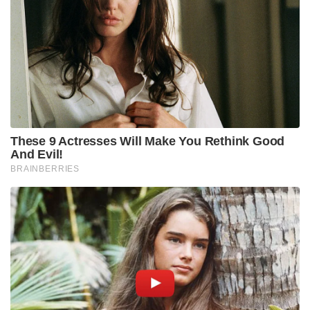
തങ്ങളുടെ ആഗോള ലാബുകളിൽ
വികസിപ്പിച്ചെടുത്തതാണ്. ഉപഭോക്താക്കൾക്ക്
എപ്പോൾ പാഡ് മാറ്റണം എന്ന് സൂചന നൽകുന്ന
‘സ്മാർട്ട് പാഡുകൾക്കായുള്ള’ അഡ്വാൻസ്ഡ്
പേറ്റന്റുകൾക്ക് വരെ കമ്പനി ശ്രമിച്ചിരുന്നു.
എന്നിരുന്നാലും, സ്റ്റേഫ്രീ (Stayfree), സോഫി (Sofy)
തുടങ്ങിയ വമ്പൻ ബ്രാൻഡുകളിൽ നിന്നും,
കെമിക്കലുകൾ ഇല്ലാത്ത ഓർഗാനിക് കോട്ടൺ
പാഡുകളും മെൻസ്ട്രൽ കപ്പുകളും പിരീഡ്
അണ്ടർവെയറുകളും കുറഞ്ഞ വിലയ്ക്ക് വിൽക്കുന്ന
പുതിയ കാലത്തെ ഡയറക്ട്-ടു-കൺസ്യൂമർ (D2C)
സ്റ്റാർട്ടപ്പുകളിൽ നിന്നും വിസ്‌പർ ഇപ്പോൾ കടുത്ത
മത്സരം നേരിടുന്നുണ്ട്. ചില ഉൽപ്പന്നങ്ങളുടെ
ഡിസൈൻ മാറ്റങ്ങളെക്കുറിച്ച് സോഷ്യൽ മീഡിയയിൽ
ഉപയോക്താക്കൾക്കിടയിൽ ചർച്ചകൾ
നടക്കുന്നുണ്ടെങ്കിലും, P&G എന്ന ആഗോള ഭീമന്റെ