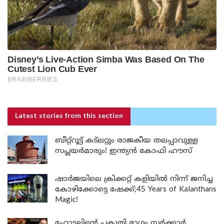
Latest stories
from this section
ബീറ്റ്‌റൂട്ട് കട്‌ലറ്റും രാജകീയ തലപ്പാവുള്ള
സപ്ലയർമാരും! ഇന്ത്യൻ കോഫി ഹൗസ്
ഷാർജയിലെ ക്രിക്കറ്റ് കളിയിൽ നിന്ന് ജനിച്ച
കോഴിക്കോട്ടെ ഷേക്ക്;45 Years of Kalanthans
Magic!
ഹോട്ടലിന്റെ പകുതി ഭാഗം സർക്കാർ