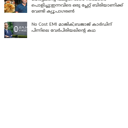
പൊളിച്ചു:ഇന്നവിടെ ഒരു പ്ലേറ്റ് ബിരിയാണിക്ക്
വേണ്ടി ക്യൂ;പാഗരൺ
No Cost EMI മാജിക്;ബജാജ് കാർഡിന്
പിന്നിലെ വേർപിരിയലിൻ്റെ കഥ