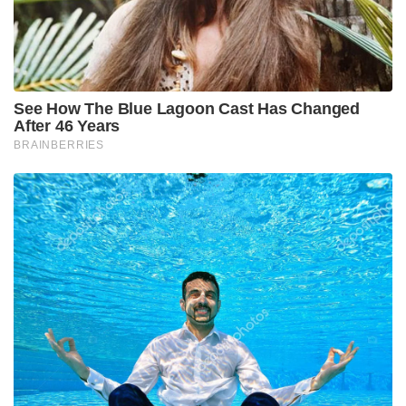
അതിശക്തമായ വിതരണ ശൃംഖലയും ബ്രാൻഡ്
മൂല്യവും വിസ്‌പറിനെ ഇന്നും വിപണിയിലെ രാജാവായി
നിലനിർത്തുന്നു. കച്ചവടത്തിനപ്പുറം ഇന്ത്യൻ
സ്ത്രീകളുടെ ജീവിതശൈലിയിൽ വിപ്ലവകരമായ മാറ്റം
വരുത്തിയ ഒരു കോർപ്പറേറ്റ് ബ്രാൻഡിംഗിന്റെ
എക്കാലത്തെയും മികച്ച ഉദാഹരണമാണ് വിസ്‌പർ!
Tags:
business
whisper