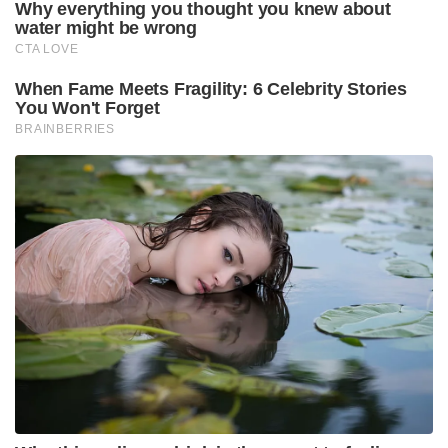
എത്തിയപ്പോൾ, ഇവിടുത്തെ സാമൂഹിക
പശ്ചാത്തലവും സ്ത്രീകളുടെ സങ്കോചങ്ങളും
മനസ്സിലാക്കിയ കമ്പനി ഇതിന് ‘വിസ്‌പർ’ അഥവാ
‘പതിഞ്ഞ ശബ്ദത്തിലുള്ള സംസാരം’ എന്ന പേര്
നൽകുകയായിരുന്നു. യഥാർത്ഥത്തിൽ വിസ്‌പർ അല്ല
ഈ ഉൽപ്പന്നം കണ്ടുപിടിച്ചത്. 1920-ൽ തന്നെ
‘കോട്ടെക്സ്’ (Kotex) പോലെയുള്ള ബ്രാൻഡുകൾ
ലോകത്ത് ഡിസ്പോസിബിൾ പാഡുകൾ
വിജയകരമായി വിറ്റിരുന്നു. എന്നാൽ P&G ഈ
രംഗത്തേക്ക് വരുന്നത് 1983-ൽ ‘ഓൾവേസ്’
അവതരിപ്പിച്ചുകൊണ്ടാണ്. തൊട്ടുപിന്നാലെ 1989-ൽ
അവർ വിസ്‌പറുമായി ഇന്ത്യയിലുമെത്തി.
ഇന്ത്യൻ വിപണിയിൽ തങ്ങളുടെ സാമ്രാജ്യം
കെട്ടിപ്പടുക്കാൻ P&G തിരഞ്ഞെടുത്തത് വളരെ
കൃത്യമായ ഒരു കോർപ്പറേറ്റ് സ്ട്രക്ചറാണ്. ഇന്ത്യയിലെ
ഇവരുടെ ബിസിനസ്സ് കൈകാര്യം ചെയ്യുന്നത്
ബോംബെ സ്റ്റോക്ക് എക്സ്ചേഞ്ചിലും നാഷണൽ