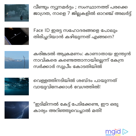
വീണ്ടും ന്യൂനമർദ്ദം ; സംസ്ഥാനത്ത് പരക്കെ
ജാഗ്രത, നാളെ 7 ജില്ലകളിൽ ഓറഞ്ച് അലർട്ട്
Face ID ഇരട്ട സഹോദരങ്ങളെ പോലും
തിരിച്ചറിയാൻ കഴിയുന്നത് എങ്ങനെ?
കരിങ്കടൽ ആക്രമണം: കാണാതായ ഇന്ത്യൻ
നാവികരെ കണ്ടെത്താനായില്ലെന്ന് കേന്ദ്ര
സർക്കാർ സുപ്രീം കോടതിയിൽ
വെള്ളത്തിനടിയിൽ ശബ്ദം പായുന്നത്
വായുവിനേക്കാൾ വേഗത്തിൽ!
“ഇടിമിന്നൽ കേട്ട് പേടിക്കേണ്ട, ഈ ഒരു
കാര്യം അറിഞ്ഞുവെച്ചാൽ മതി!