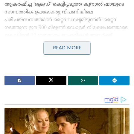
ആകർഷിച്ച ‘ക്രെഡ്’ കെട്ടിപ്പടുത്ത കുനാൽ ഷായുടെ
സാമ്പത്തിക-ഉപഭോക്തൃ വിപണിയിലെ
പരിചയസമ്പത്താണ് മെറ്റാ ലക്ഷ്യമിടുന്നത്. മെറ്റാ
നടത്തുന്ന ഈ 900 മില്യൺ ഡോളർ നിക്ഷേപത്തോടെ
ക്രെഡിന്റെ 20 ശതമാനം ഓഹരികൾ അവർക്ക്
സ്വന്തമാകും. നിലവിലെ സിഇഒ പദവിയിൽ നിന്നും
READ MORE
ബോർഡ് സ്ഥാനത്തുനിന്നും കുനാൽ ഷാ
ഔദ്യോഗികമായി പടിയിറങ്ങും. തുടർന്ന് 2020 മുതൽ
ക്രെഡിന്റെ സ്ട്രാറ്റജി ആൻഡ് ഫിനാൻസ് വിഭാഗം
തലവനായ മിതൻ സമ്പത്ത് കമ്പനിയുടെ ഇടക്കാല
സിഇഒ ആയി ചുമതലയേൽക്കും.
Stories you may like
ജപ്പാന്റെ എഫ്-2 പോർവിമാനങ്ങൾ ആദ്യമായി
ഇന്ത്യയിലേക്ക് ; ഇന്തോ-പസഫിക്കിൽ പ്രതിരോധ
സഹകരണം ശക്തമാക്കാൻ തീരുമാനം
തീവ്രവാദ പ്രചാരണത്തിനെതിരെ ശക്തമായ