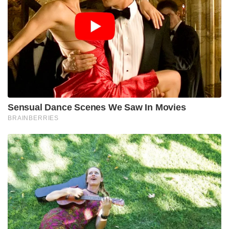
നടപടികളുമായി ഫഡ്നാവിസ് ; തീവ്രനിലപാടുള്ള 114
പ്രസിദ്ധീകരണങ്ങൾ നിരോധിച്ച് മഹാരാഷ്ട്ര സർക്കാർ
​”ഇന്ത്യയിലെ ഏറ്റവും പ്രധാനപ്പെട്ട സാങ്കേതികവിദ്യാ
കമ്പനികളിലൊന്നായി ക്രെഡിനെ വളർത്തിയെടുത്ത
വ്യക്തിയാണ് കുനാൽ. ലോകത്തിലെ ഏറ്റവും വലിയ
മെസ്സേജിംഗ് ആപ്പ് നയിക്കാൻ അദ്ദേഹത്തിന് മികച്ച
ആഗോള കാഴ്ചപ്പാടും ശക്തമായ നിർമ്മിതി
മനോഭാവവും ഉണ്ട്,” എന്ന് ​മെറ്റാ സിഇഒ മാർക്ക്
സക്കർബർഗ് തന്റെ ഫേസ്ബുക്ക് പോസ്റ്റിലൂടെ
കുനാൽ ഷായെ സ്വാഗതം ചെയ്തുകൊണ്ട് അറിയിച്ചു.
ഇന്ത്യൻ സ്റ്റാർട്ടപ്പ് ലോകത്തെ ഏറ്റവും സ്വാധീനമുള്ള
വ്യക്തികളിലൊരാളാണ് കുനാൽ ഷാ. 2009-ൽ
പൈസബാക്ക് (PaisaBack), 2010-ൽ മൊബൈൽ
റീചാർജ് പ്ലാറ്റ്‌ഫോമായ ഫ്രീചാർജ് (FreeCharge) എന്നിവ
അദ്ദേഹം സ്ഥാപിച്ചു. 2015-ൽ ഫ്രീചാർജിനെ
സ്നാപ്ഡീൽ 400 മില്യൺ ഡോളറിന് വാങ്ങിയത്