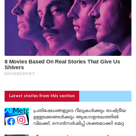
Latest stories
from this section
പ്രതിഷേധങ്ങളുടെ റീലുകൾക്കും രാഷ്ട്രീയ
ഉള്ളടക്കങ്ങൾക്കും ആഗോളതലത്തിൽ
വിലക്ക്; സെൻസർഷിപ്പ് ശക്തമാക്കി മെറ്റ