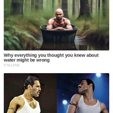
പാർട്ടിക്ക് വേണ്ടി പ്രതികരിച്ചതിനാണ് കള്ളക്കേസിൽ
ജയിലിൽ അടയ്ക്കപ്പെട്ടത്, പിന്തുണ വേണ്ട, പിന്നിൽ
നിന്ന് കുത്തരുത്; ജയരാജനെതിരെ ആഞ്ഞടിച്ച്
അർജുൻ ആയങ്കി
സാധാരണക്കാർക്കും ചെറുകിട വ്യാപാരികൾക്കും ഒരു
തരത്തിലുള്ള ട്രാൻസാക്ഷൻ നിരക്കുകളും ഈടാക്കില്ല
; യു.പി.ഐ നിയമഭേദഗതിയിൽ വ്യക്തത വരുത്തി
കേന്ദ്രസർക്കാർ
മതപരമായ വ്യക്തിനിയമങ്ങൾക്ക് പകരമായി എല്ലാ
പൗരന്മാർക്കും തുല്യമായ സിവിൽ നിയമം
കൊണ്ടുവരിക എന്നതാണ് യുസിസി ലക്ഷ്യമിടുന്നത്.
ഔദ്യോഗികമായി കരട് പുറത്തുവിട്ടിട്ടില്ലെങ്കിലും
ഉത്തരാഖണ്ഡ് മോഡൽ പിന്തുടർന്നാകും ബംഗാളിലും
നിയമം വരിക എന്നാണ് സൂചന. ബഹുഭാര്യത്വ
നിരോധനം, ​ലിവ്-ഇൻ റിലേഷൻഷിപ്പ് രജിസ്ട്രേഷൻ,
ആൺമക്കൾക്കും പെൺമക്കൾക്കും തുല്യ