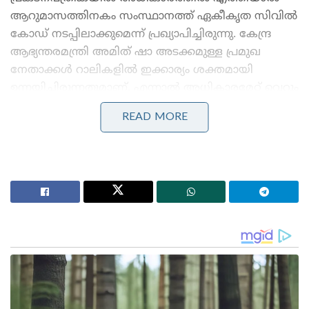
ആറുമാസത്തിനകം സംസ്ഥാനത്ത് ഏകീകൃത സിവിൽ
കോഡ് നടപ്പിലാക്കുമെന്ന് പ്രഖ്യാപിച്ചിരുന്നു. കേന്ദ്ര
ആഭ്യന്തരമന്ത്രി അമിത് ഷാ അടക്കമുള്ള പ്രമുഖ
നേതാക്കൾ റാലികളിൽ ഇക്കാര്യം ശക്തമായി
ഉന്നയിച്ചിരുന്നതുമാണ്. എന്നാൽ അധികാരമേറ്റ് വെറും
രണ്ട് മാസത്തിനുള്ളിൽ തന്നെ ബിൽ
READ MORE
സഭയിലെത്തിക്കാൻ മുഖ്യമന്ത്രി സുവേന്ദു അധികാരി
തീരുമാനിച്ചതായാണ് റിപ്പോർട്ടുകൾ സൂചിപ്പിക്കുന്നത്.
വ്യാഴാഴ്ച വൈകുന്നേരം സ്പീക്കർ രതീന്ദ്ര ബോസിന്റെ
അധ്യക്ഷതയിൽ ചേർന്ന ബിസിനസ് അഡ്വൈസറി
കമ്മിറ്റി യോഗത്തിലാണ് തിങ്കളാഴ്ച യുസിസി ബിൽ
അവതരിപ്പിക്കാൻ അന്തിമ തീരുമാനമായത്.
ബില്ലിന്മേലുള്ള ചർച്ചയിൽ മുഖ്യമന്ത്രി സുവേന്ദു
അധികാരിയും പ്രതിപക്ഷ നേതാവ് റിതബ്രത
ബാനർജിയും പങ്കെടുത്തേക്കും.
Stories you may like