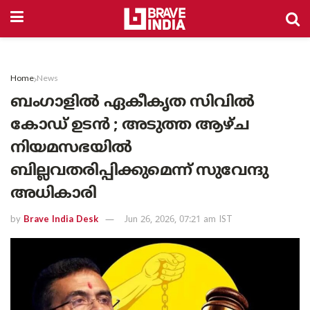
Home
News
ബംഗാളിൽ ഏകീകൃത സിവിൽ
കോഡ് ഉടൻ ; അടുത്ത ആഴ്ച
നിയമസഭയിൽ
ബില്ലവതരിപ്പിക്കുമെന്ന് സുവേന്ദു
അധികാരി
by
Brave India Desk
Jun 26, 2026, 07:21 am IST