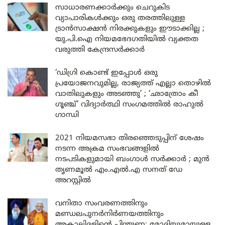
സാധാരണക്കാർക്കും ചെറുകിട
വ്യാപാരികൾക്കും ഒരു തരത്തിലുള്ള
ട്രാൻസാക്ഷൻ നിരക്കുകളും ഈടാക്കില്ല ;
യു.പി.ഐ നിയമഭേദഗതിയിൽ വ്യക്തത
വരുത്തി കേന്ദ്രസർക്കാർ
‘ഡിഗ്രി കൊണ്ട് ഇപ്പോൾ ഒരു
പ്രയോജനവുമില്ല, രാജ്യത്ത് എല്ലാ തൊഴിൽ
വാതിലുകളും അടഞ്ഞു’ ; ‘ഛാത്രോം കീ
ഗൂഞ്ച്’ വിദ്യാർത്ഥി സംഗമത്തിൽ രാഹുൽ
ഗാന്ധി
2021 നിയമസഭാ തിരഞ്ഞെടുപ്പിന് ശേഷം
നടന്ന അക്രമ സംഭവങ്ങളിൽ
നടപടികളുമായി ബംഗാൾ സർക്കാർ ; മുൻ
തൃണമൂൽ എം.എൽ.എ സനത് ഡേ
അറസ്റ്റിൽ
വനിതാ സംവരണത്തിനും
മണ്ഡലപുനർനിർണയത്തിനും
അകാലിദളിന്റെ പിന്തുണ; മോദിയുമായുള്ള