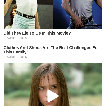
സ്വത്തവകാശം, വിവാഹം, വിവാഹമോചനം,
ദത്തെടുക്കൽ, പിൻതുടർച്ചാവകാശം എന്നിവ എല്ലാ
മതസ്ഥർക്കും ഒരുപോലെ ബാധകമായ
രീതിയിലാക്കുക എന്നിവയാണ് ബിൽ ലക്ഷ്യമിടുന്നത്.
Tags:
Suvendu Adhikari
ucc in bengal
BJP
west bengal
uniform civil code