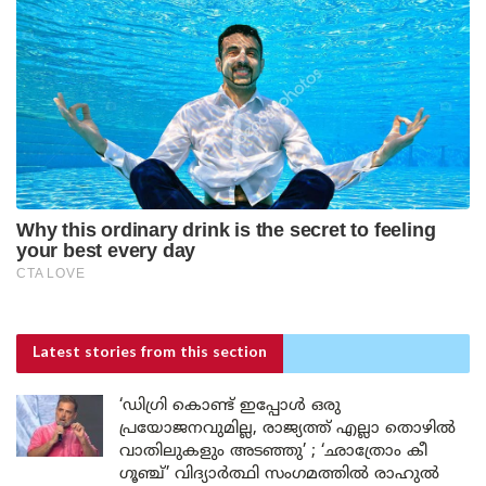
Latest stories
from this section
‘ഡിഗ്രി കൊണ്ട് ഇപ്പോൾ ഒരു
പ്രയോജനവുമില്ല, രാജ്യത്ത് എല്ലാ തൊഴിൽ
വാതിലുകളും അടഞ്ഞു’ ; ‘ഛാത്രോം കീ
ഗൂഞ്ച്’ വിദ്യാർത്ഥി സംഗമത്തിൽ രാഹുൽ