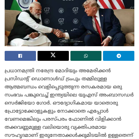
പ്രധാനമന്ത്രി നരേന്ദ്ര മോദിയും അമേരിക്കൻ
പ്രസിഡന്റ് ഡൊണാൾഡ് ട്രംപും തമ്മിലുള്ള
ആത്മബന്ധം വെളിപ്പെടുത്തുന്ന രസകരമായ ഒരു
സംഭവം പങ്കുവെച്ച് ഇന്ത്യയിലെ യുഎസ് അംബാസഡർ
സെർജിയോ ഗോർ. ഔദ്യോഗികമായ യാതൊരു
പ്രോട്ടോക്കോളുകളും നോക്കാതെ എപ്പോൾ
വേണമെങ്കിലും പരസ്പരം ഫോണിൽ വിളിക്കാൻ
തക്കവണ്ണമുള്ള വലിയൊരു വ്യക്തിപരമായ
സൗഹൃദമാണ് ഇരുനേതാക്കൾക്കുമിടയിൽ ഉള്ളതെന്ന്