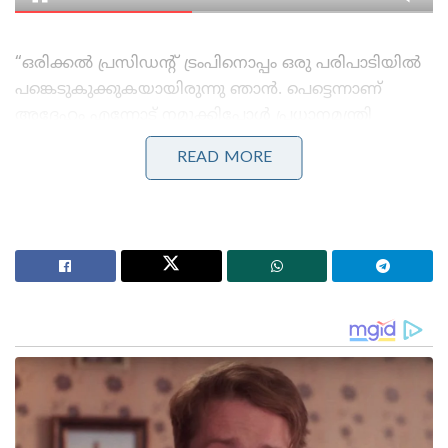
“ഒരിക്കൽ പ്രസിഡന്റ് ട്രംപിനൊപ്പം ഒരു പരിപാടിയിൽ
പങ്കെടുകുക്കുകയായിരുന്നു ഞാൻ. പെട്ടെന്നാണ്
അദ്ദേഹം എന്നോട് നമുക്കിപ്പോൾ പ്രധാനമന്ത്രി
മോദിയെ ഒന്ന് ഫോണിൽ വിളിച്ചാലോ എന്ന്
READ MORE
ചോദിച്ചത്. എന്നാൽ ഇന്ത്യയിൽ ഇപ്പോൾ പുലർച്ചെ
ആറ് മണിയേ ആയിട്ടുള്ളൂ എന്ന് ഞാൻ അദ്ദേഹത്തെ
ഓർമ്മിപ്പിച്ചു. എന്നാൽ ഒട്ടും മടിക്കാതെ ട്രംപ് നൽകിയ
മറുപടി ഇതായിരുന്നു—’അതിനെന്താ, മോദി ഇപ്പോൾ
ഉണർന്നിട്ടുണ്ടാകും. അവൻ എന്നെപ്പോലെയാണ്,
അധികം ഉറങ്ങാറില്ല’!”— സെർജിയോ ഗോർ
ഉച്ചകോടിയിൽ പറഞ്ഞു. സാധാരണയായി
ലോകനേതാക്കൾ തമ്മിലുള്ള ഫോൺ കോളുകൾ
ആഴ്ചകൾക്ക് മുൻപ് തന്നെ ഇരുരാജ്യങ്ങളിലെയും
നയതന്ത്രജ്ഞർ ചേർന്ന് ഷെഡ്യൂൾ ചെയ്യാറുള്ളതാണ്.
എന്നാൽ യഥാർത്ഥ സുഹൃത്തുക്കൾക്കിടയിൽ