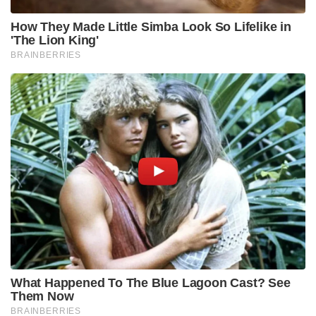
വർഷം അതായത് 2027-ൽ ട്രംപ് ഇന്ത്യ
സന്ദർശിക്കാനുള്ള സാധ്യതകൾ
പരിശോധിച്ചുവരികയാണെന്നും സെർജിയോ ഗോർ
വ്യക്തമാക്കി.
Tags:
trump
modi