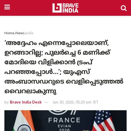
Home
News
India
‘അദ്ദേഹം എന്നെപ്പോലെയാണ്,
ഉറങ്ങാറില്ല; പുലർച്ചെ 6 മണിക്ക്
മോദിയെ വിളിക്കാൻ ട്രംപ്
പറഞ്ഞപ്പോൾ…’; യുഎസ്
അംബാസഡറുടെ വെളിപ്പെടുത്തൽ
വൈറലാകുന്നു
by
Brave India Desk
Jun 30, 2026, 05:20 pm IST