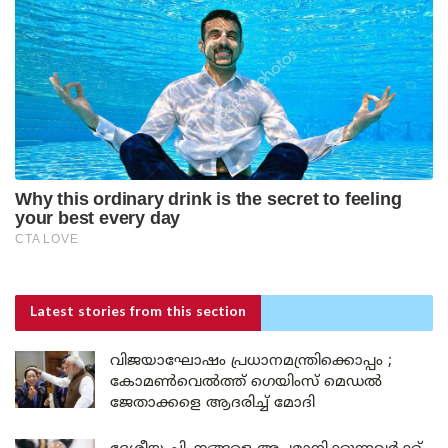
Latest stories
from this section
വിജയാഘോഷം പ്രധാനമന്ത്രിക്കൊപ്പം ;
കോമൺവെൽത്ത് ഗെയിംസ് മെഡൽ
ജേതാക്കളെ ആദരിച്ച് മോദി