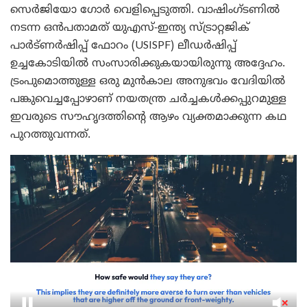
സെർജിയോ ഗോർ വെളിപ്പെടുത്തി. വാഷിംഗ്ടണിൽ
നടന്ന ഒൻപതാമത് യുഎസ്-ഇന്ത്യ സ്ട്രാറ്റജിക്
പാർട്ണർഷിപ്പ് ഫോറം (USISPF) ലീഡർഷിപ്പ്
ഉച്ചകോടിയിൽ സംസാരിക്കുകയായിരുന്നു അദ്ദേഹം.
ട്രംപുമൊത്തുള്ള ഒരു മുൻകാല അനുഭവം വേദിയിൽ
പങ്കുവെച്ചപ്പോഴാണ് നയതന്ത്ര ചർച്ചകൾക്കപ്പുറമുള്ള
ഇവരുടെ സൗഹൃദത്തിന്റെ ആഴം വ്യക്തമാക്കുന്ന കഥ
പുറത്തുവന്നത്.