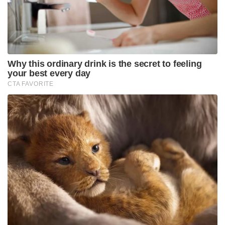
നടക്കാനിരിക്കുന്ന ജി20 (G20) ഉച്ചകോടിയുടെ
ഭാഗമായി പ്രധാനമന്ത്രി നരേന്ദ്ര മോദി അമേരിക്ക
സന്ദർശിക്കുമെന്നും യുഎസ് അംബാസഡർ
സ്ഥിരീകരിച്ചു. വാർത്താ ഏജൻസിയായ
എഎൻഐയോടാണ് (ANI) അദ്ദേഹം ഇക്കാര്യം
വ്യക്തമാക്കിയത്. ഡിസംബർ 14, 15 തീയതികളിൽ
അമേരിക്കയിലെ മിയാമിയിൽ വെച്ചാണ്
ഇത്തവണത്തെ ജി20 ഉച്ചകോടി നടക്കുന്നത്. ഇതിന്
മുന്നോടിയായി യുഎസ് വിദേശകാര്യ സെക്രട്ടറി
മാർക്കോ റൂബിയോ വഴി ഡൊണാൾഡ് ട്രംപ്
പ്രധാനമന്ത്രി മോദിയെ വൈറ്റ് ഹൗസിലേക്ക്
ഔദ്യോഗികമായി ക്ഷണിച്ചിട്ടുണ്ട്. മോദിയെ വീണ്ടും
വൈറ്റ് ഹൗസിലേക്ക് സ്വാഗതം ചെയ്യാൻ അമേരിക്കൻ
ഭരണകൂടം ആഗ്രഹിക്കുന്നുവെന്നും അംബാസഡർ
പറഞ്ഞു. എന്നാൽ അമേരിക്കയിൽ ഈ വർഷം
നടക്കാനിരിക്കുന്ന ഇടക്കാല തെരഞ്ഞെടുപ്പുകളുടെ
(Midterm elections) തിരക്കുള്ളതിനാൽ ട്രംപിന്റെ ഇന്ത്യ
സന്ദർശനം ഈ വർഷം ഉണ്ടാകില്ലെന്നും, അടുത്ത