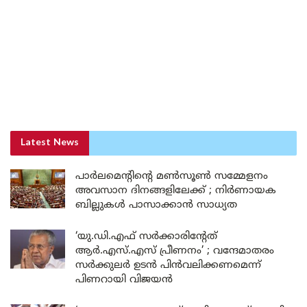
Latest News
പാർലമെന്റിന്റെ മൺസൂൺ സമ്മേളനം
അവസാന ദിനങ്ങളിലേക്ക് ; നിർണായക
ബില്ലുകൾ പാസാക്കാൻ സാധ്യത
‘യു.ഡി.എഫ് സർക്കാരിന്റേത്
ആർ.എസ്.എസ് പ്രീണനം’ ; വന്ദേമാതരം
സർക്കുലർ ഉടൻ പിൻവലിക്കണമെന്ന്
പിണറായി വിജയൻ