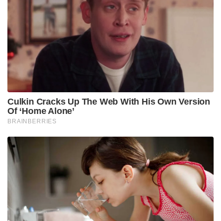
അത്തരം പ്രോട്ടോക്കോളുകളുടെ ആവശ്യമില്ലെന്നാണ്
ട്രംപ് കരുതുന്നത്. ലോകത്തിലെ മറ്റു പല പ്രമുഖ
നേതാക്കളോടും ട്രംപിന് ഇത്തരമൊരു
അടുപ്പമില്ലെന്നും, ഒന്നാം ഭരണകാലം മുതൽക്കേ
മോദിയുമായി ട്രംപിനുള്ളത് സവിശേഷമായ ഒരു
സമവാക്യമാണെന്നും അദ്ദേഹം കൂട്ടിച്ചേർത്തു.
Stories you may like
പാർലമെന്റിന്റെ മൺസൂൺ സമ്മേളനം അവസാന
ദിനങ്ങളിലേക്ക് ; നിർണായക ബില്ലുകൾ പാസാക്കാൻ
സാധ്യത
‘എന്നെ കൊല്ലാനാണ് ശ്രമിക്കുന്നത്, കള്ളി എന്നു
വിളിച്ചു, തലയോട്ടി തകർക്കാൻ നോക്കി’ ;
വാഹനത്തിന് നേരെ കല്ലേറുണ്ടായതിനെ രൂക്ഷമായി
വിമർശിച്ച് മമത ബാനർജി
ഇതോടൊപ്പം തന്നെ ഡിസംബറിൽ മിയാമിയിൽ