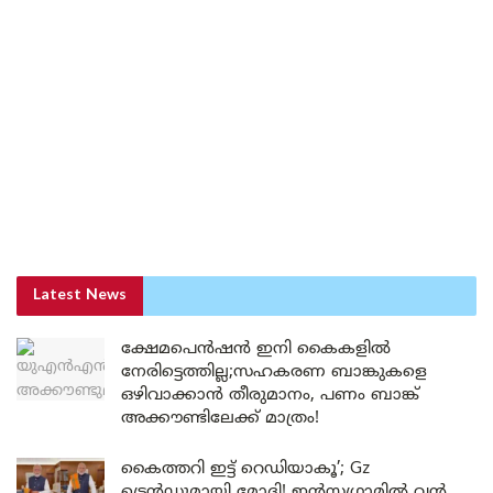
Latest News
ക്ഷേമപെൻഷൻ ഇനി കൈകളിൽ
നേരിട്ടെത്തില്ല;സഹകരണ ബാങ്കുകളെ
ഒഴിവാക്കാൻ തീരുമാനം, പണം ബാങ്ക്
അക്കൗണ്ടിലേക്ക് മാത്രം!
കൈത്തറി ഇട്ട് റെഡിയാകൂ’; Gz
ട്രെൻഡുമായി മോദി! ഇൻസ്റ്റഗ്രാമിൽ വൻ