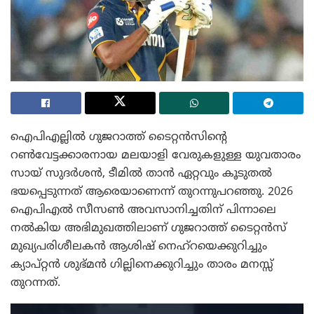
ഐപിഎല്ലിൽ ഗുജറാത്ത് ടൈറ്റൻസിന്റെ
റൺവേട്ടക്കാരനായ മലയാളി വേരുകളുള്ള യുവതാരം
സായ് സുദർശൻ, ടീമിൽ താൻ ഏറ്റവും കൂടുതൽ
ഭയപ്പെടുന്നത് ആരെയാണെന്ന് തുറന്നുപറഞ്ഞു. 2026
ഐപിഎൽ സീസൺ അവസാനിച്ചതിന് പിന്നാലെ
നൽകിയ അഭിമുഖത്തിലാണ് ഗുജറാത്ത് ടൈറ്റൻസ്
മുഖ്യപരിശീലകൻ ആശിഷ് നെഹ്‌റയെക്കുറിച്ചും
ക്യാപ്റ്റൻ ശുഭ്മൻ ഗില്ലിനെക്കുറിച്ചും താരം മനസ്സ്
തുറന്നത്.