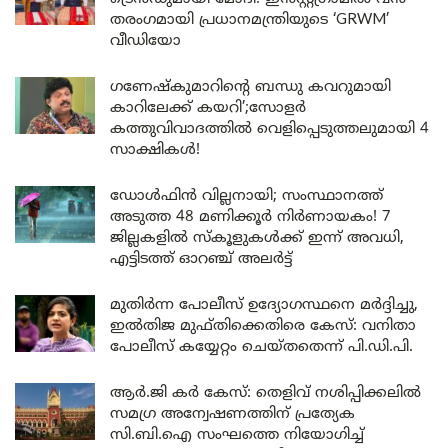
തരംഗമായി പ്രധാനമന്ത്രിയുടെ ‘GRWM’
വീഡിയോ
ഗണേഷ്കുമാറിന്റെ ബന്ധു കവറുമായി
കാറിലേക്ക് കയറി’;സോളർ
കത്തുവിവാദത്തിൽ വെളിപ്പെടുത്തലുമായി 4
സാക്ഷികൾ!
ഡോൾഫിൻ വില്ലനായി; സംസ്ഥാനത്ത്
അടുത്ത 48 മണിക്കൂർ നിർണായകം! 7
ജില്ലകളിൽ സ്കൂളുകൾക്ക് ഇന്ന് അവധി,
എട്ടിടത്ത് ഓറഞ്ച് അലർട്ട്
മുതിർന്ന പോലീസ് ഉദ്യോഗസ്ഥനെ മർദ്ദിച്ചു,
ഇൽതിജ മുഫ്തിക്കെതിരെ കേസ്: വനിതാ
പോലീസ് കയ്യേറ്റം ചെയ്തതെന്ന് പി.ഡി.പി.
ആർ.ജി കർ കേസ്: തെളിവ് നശിപ്പിക്കലിൽ
സമഗ്ര അന്വേഷണത്തിന് പ്രത്യേക
സി.ബി.ഐ സംഘത്തെ നിയോഗിച്ച്