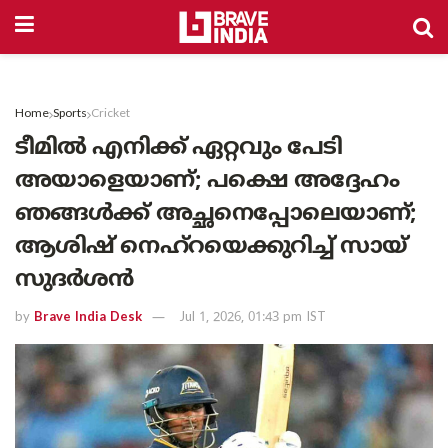
Home
Sports
Cricket
ടീമിൽ എനിക്ക് ഏറ്റവും പേടി
അയാളെയാണ്; പക്ഷെ അദ്ദേഹം
ഞങ്ങൾക്ക് അച്ഛനെപ്പോലെയാണ്;
ആശിഷ് നെഹ്‌റയെക്കുറിച്ച് സായ്
സുദർശൻ
by
Brave India Desk
Jul 1, 2026, 01:43 pm IST