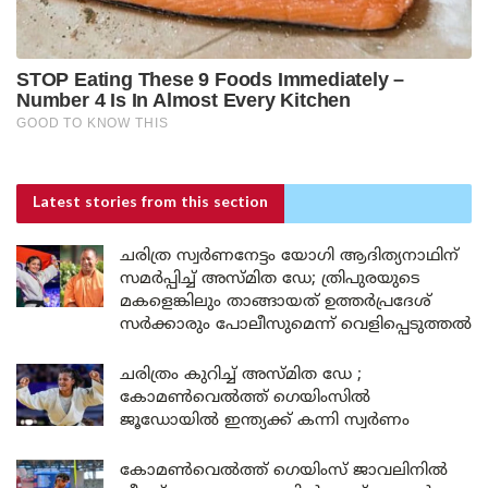
Latest stories
from this section
ചരിത്ര സ്വർണനേട്ടം യോഗി ആദിത്യനാഥിന്
സമർപ്പിച്ച് അസ്മിത ഡേ; ത്രിപുരയുടെ
മകളെങ്കിലും താങ്ങായത് ഉത്തർപ്രദേശ്
സർക്കാരും പോലീസുമെന്ന് വെളിപ്പെടുത്തൽ
ചരിത്രം കുറിച്ച് അസ്മിത ഡേ ;
കോമൺവെൽത്ത് ഗെയിംസിൽ
ജൂഡോയിൽ ഇന്ത്യക്ക് കന്നി സ്വർണം
കോമൺവെൽത്ത് ഗെയിംസ് ജാവലിനിൽ