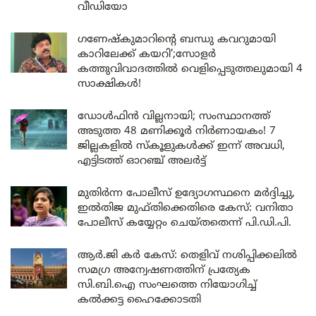
വീഡിയോ
ഗണേഷ്കുമാറിന്റെ ബന്ധു കവറുമായി
കാറിലേക്ക് കയറി’;സോളർ
കത്തുവിവാദത്തിൽ വെളിപ്പെടുത്തലുമായി 4
സാക്ഷികൾ!
ഡോൾഫിൻ വില്ലനായി; സംസ്ഥാനത്ത്
അടുത്ത 48 മണിക്കൂർ നിർണായകം! 7
ജില്ലകളിൽ സ്കൂളുകൾക്ക് ഇന്ന് അവധി,
എട്ടിടത്ത് ഓറഞ്ച് അലർട്ട്
മുതിർന്ന പോലീസ് ഉദ്യോഗസ്ഥനെ മർദ്ദിച്ചു,
ഇൽതിജ മുഫ്തിക്കെതിരെ കേസ്: വനിതാ
പോലീസ് കയ്യേറ്റം ചെയ്തതെന്ന് പി.ഡി.പി.
ആർ.ജി കർ കേസ്: തെളിവ് നശിപ്പിക്കലിൽ
സമഗ്ര അന്വേഷണത്തിന് പ്രത്യേക
സി.ബി.ഐ സംഘത്തെ നിയോഗിച്ച്
കൽക്കട്ട ഹൈക്കോടതി