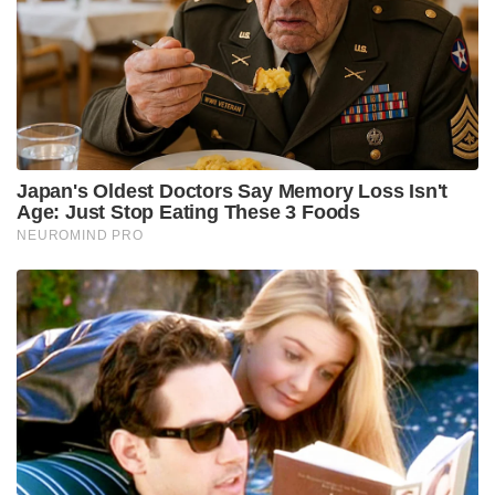
അടുത്തിടെ സമാപിച്ച അയർലൻഡ് പരമ്പരയിൽ
സഞ്ജുവിന് പ്രതീക്ഷിച്ച രീതിയിൽ തിളങ്ങാൻ
സാധിച്ചിരുന്നില്ല. അതുകൊണ്ടുതന്നെ ഇംഗ്ലണ്ടിന്റെ
വേഗതയേറിയ പിച്ചുകളിൽ ഒരു തകർപ്പൻ ഇന്നിങ്സ്
പുറത്തെടുത്ത് ടീമിലെ തന്റെ സ്ഥാനം ഉറപ്പിക്കാനാകും
മലയാളി താരം ഇന്ന് ശ്രമിക്കുക. ഇംഗ്ലണ്ടിനെതിരായ
ഒന്നാം ടി20-ൽ പ്ലെയിങ് ഇലവൻ പ്രഖ്യാപിക്കുമ്പോൾ
ടീമിന്റെ പ്രധാന വിക്കറ്റ് കീപ്പറായി സഞ്ജു സാംസൺ
എത്തുമോ അതോ ഇഷാൻ കിഷന് അവസരം
ലഭിക്കുമോ എന്നാണ് ആരാധകർ ഉറ്റുനോക്കുന്നത്.
ടീമിൽ കടുത്ത മത്സരമുള്ളതിനാൽ സഞ്ജുവിന് ഇന്ന്
പ്ലെയിങ് ഇലവനിൽ ഇടം ലഭിക്കുകയാണെങ്കിൽ ഈ
2000 റൺസ് നാഴികക്കല്ലിലേക്ക് താരം എത്രത്തോളം
അടുത്തുറപ്പിക്കും എന്നത് കണ്ടറിയണം.
Tags:
bcci
sanju samson
indian cricket