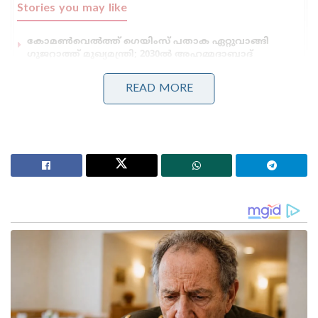
Stories you may like
കോമൺവെൽത്ത് ഗെയിംസ് പതാക ഏറ്റുവാങ്ങി
ഗുജറാത്ത് മുഖ്യമന്ത്രി; 2030ൽ അഹമ്മദാബാദ്
വേദിയാകും
ഗ്ലാസ്‌ഗോയിൽ ഇന്ത്യൻ ബോക്സിങ് കരുത്ത്:
READ MORE
പ്രിയക്കും സാക്ഷിക്കും അരുന്ധതിക്കും സ്വർണം;
ലവ്‌ലിനയ്ക്ക് വെള്ളി
നിലവിൽ ഇന്ത്യക്കായി 80 അന്താരാഷ്ട്ര ടി20
മത്സരങ്ങളിൽ പാഡണിഞ്ഞ ഈ വലംകൈയ്യൻ
ബാറ്റർ 1,914 റൺസ് നേടിക്കഴിഞ്ഞു. മികച്ച
പ്രകടനങ്ങളിലൂടെ ഇതിനകം 4 സെഞ്ച്വറികളും 9
അർദ്ധസെഞ്ച്വറികളും സഞ്ജു തന്റെ
അക്കൗണ്ടിലാക്കിയിട്ടുണ്ട്. ടി20-ൽ 111 റൺസാണ്
അന്താരാഷ്ട്ര തലത്തിൽ സഞ്ജുവിന്റെ ഉയർന്ന
സ്കോർ.