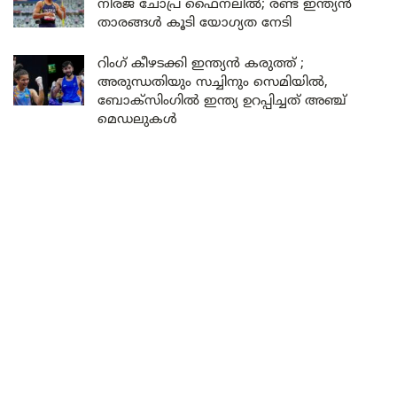
നീരജ് ചോപ്ര ഫൈനലിൽ; രണ്ട് ഇന്ത്യൻ
താരങ്ങൾ കൂടി യോഗ്യത നേടി
റിംഗ് കീഴടക്കി ഇന്ത്യൻ കരുത്ത് ;
അരുന്ധതിയും സച്ചിനും സെമിയിൽ,
ബോക്സിംഗിൽ ഇന്ത്യ ഉറപ്പിച്ചത് അഞ്ച്
മെഡലുകൾ