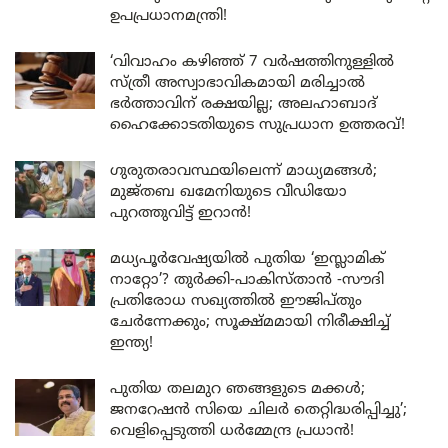
ഉപപ്രധാനമന്ത്രി!
‘വിവാഹം കഴിഞ്ഞ് 7 വർഷത്തിനുള്ളിൽ
സ്ത്രീ അസ്വാഭാവികമായി മരിച്ചാൽ
ഭർത്താവിന് രക്ഷയില്ല; അലഹാബാദ്
ഹൈക്കോടതിയുടെ സുപ്രധാന ഉത്തരവ്!
ഗുരുതരാവസ്ഥയിലെന്ന് മാധ്യമങ്ങൾ;
മുജ്തബ ഖമേനിയുടെ വീഡിയോ
പുറത്തുവിട്ട് ഇറാൻ!
മധ്യപൂർവേഷ്യയിൽ പുതിയ ‘ഇസ്ലാമിക്
നാറ്റോ’? തുർക്കി-പാകിസ്താൻ -സൗദി
പ്രതിരോധ സഖ്യത്തിൽ ഈജിപ്തും
ചേർന്നേക്കും; സൂക്ഷ്മമായി നിരീക്ഷിച്ച്
ഇന്ത്യ!
പുതിയ തലമുറ ഞങ്ങളുടെ മക്കൾ;
ജനറേഷൻ സിയെ ചിലർ തെറ്റിദ്ധരിപ്പിച്ചു’;
വെളിപ്പെടുത്തി ധർമ്മേന്ദ്ര പ്രധാൻ!