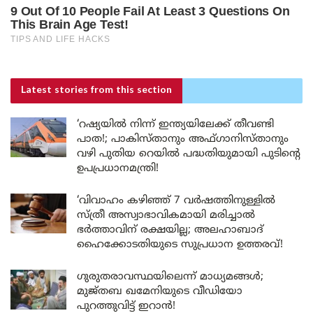
Latest stories
from this section
‘റഷ്യയിൽ നിന്ന് ഇന്ത്യയിലേക്ക് തീവണ്ടി
പാത!; പാകിസ്താനും അഫ്ഗാനിസ്താനും
വഴി പുതിയ റെയിൽ പദ്ധതിയുമായി പുടിന്റെ
ഉപപ്രധാനമന്ത്രി!
‘വിവാഹം കഴിഞ്ഞ് 7 വർഷത്തിനുള്ളിൽ
സ്ത്രീ അസ്വാഭാവികമായി മരിച്ചാൽ
ഭർത്താവിന് രക്ഷയില്ല; അലഹാബാദ്
ഹൈക്കോടതിയുടെ സുപ്രധാന ഉത്തരവ്!
ഗുരുതരാവസ്ഥയിലെന്ന് മാധ്യമങ്ങൾ;
മുജ്തബ ഖമേനിയുടെ വീഡിയോ
പുറത്തുവിട്ട് ഇറാൻ!