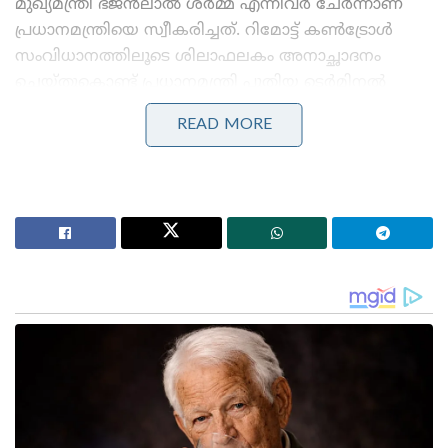
മുഖ്യമന്ത്രി ഭജൻലാൽ ശർമ്മ എന്നിവർ ചേർന്നാണ്
പ്രധാനമന്ത്രിയെ സ്വീകരിച്ചത്. റിമോട്ട് കൺട്രോൾ
സംവിധാനത്തിലൂടെ ശിലാഫലകം അനാച്ഛാദനം
ചെയ്തുകൊണ്ട് പ്രധാനമന്ത്രി പുതിയ ടെർമിനൽ
മന്ദിരം നാടിന് സമർപ്പിച്ചു. തുടർന്ന് അദ്ദേഹം പുതിയ
READ MORE
മന്ദിരത്തിനുള്ളിൽ കയറി സജ്ജീകരണങ്ങൾ
വിലയിരുത്തുകയും ചെയ്തു.
Stories you may like
ദേശീയ ചിഹ്നങ്ങളെ അപമാനിക്കുന്നവർക്ക് ഇന്ത്യയിൽ
ജീവിക്കാൻ അർഹതയില്ലെന്ന് യോഗി ആദിത്യനാഥ്:
ലഖ്‌നൗവിൽ തിരംഗ യാത്രയ്ക്ക് തുടക്കം
‘ഭക്ഷണം കഴിച്ചതിന് പിന്നാലെ മരണം;
പാകിസ്താനിൽ ലഷ്കർ കമാൻഡർ കൊല്ലപ്പെട്ടു!’:
അജ്ഞാത തോക്കുധാരികളുടെ പേടിസ്വപ്നത്തിൽ
ഭീകരർ