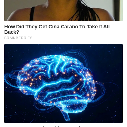
ഉൾഗ്രാമ പ്രദേശങ്ങളിലേക്ക് വ്യോമയാന
സർവീസുകൾ വ്യാപിപ്പിക്കുന്നതിനായി 28,840 കോടി
രൂപയാണ് ഈ പരിഷ്കരിച്ച പദ്ധതിയിലൂടെ
നീക്കിവെച്ചിരിക്കുന്നത്.
വിമാന സർവീസുകൾ ഇല്ലാത്തതോ കുറഞ്ഞ
സർവീസുകൾ മാത്രമുള്ളതോ ആയ വിദൂര
മേഖലകളിലേക്ക് കണക്റ്റിവിറ്റി ഉറപ്പാക്കുകയാണ്
ഇതിലൂടെ ലക്ഷ്യമിടുന്നത്. സാധാരണക്കാരായ
പൗരന്മാർക്ക് എളുപ്പത്തിൽ വിമാനയാത്ര ലഭ്യമാക്കുക
എന്ന കേന്ദ്ര സർക്കാരിന്റെ ദീർഘവീക്ഷണത്തിന്റെ
ഭാഗമായാണ് ഈ വലിയ തുക പ്രഖ്യാപിച്ചിരിക്കുന്നത്
Tags:
pm modi