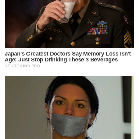
പ്രതിവർഷം 20 ലക്ഷം യാത്രക്കാരെ കൈകാര്യം
ചെയ്യാം. 23,000 ചതുരശ്ര മീറ്ററിലധികം
വിസ്തൃതിയിലാണ് ഈ അത്യാധുനിക ടെർമിനൽ
മന്ദിരം പണികഴിപ്പിച്ചിരിക്കുന്നത്. വിമാനത്താവള
വികസനത്തോടെ പ്രതിവർഷം 20 ലക്ഷം യാത്രക്കാരെ
കൈകാര്യം ചെയ്യാൻ ഈ പുതിയ ടെർമിനലിന്
സാധിക്കുമെന്ന് പ്രധാനമന്ത്രിയുടെ ഓഫീസ്
വ്യക്തമാക്കി. യാത്രക്കാർക്ക് കൂടുതൽ സുഗമവും
സുഖപ്രദവുമായ യാത്രാനുഭവം നൽകുന്നതിനായി
അത്യാധുനിക അന്താരാഷ്ട്ര നിലവാരത്തിലുള്ള
സൗകര്യങ്ങളും ഇൻഫ്രാസ്ട്രക്ചറുമാണ് ഇവിടെ
ഒരുക്കിയിരിക്കുന്നത്.
വിമാനത്താവള ടെർമിനൽ ഉദ്ഘാടനത്തോടൊപ്പം
കേന്ദ്ര സർക്കാരിന്റെ മുൻനിര പ്രാദേശിക
കണക്റ്റിവിറ്റി പ്രോഗ്രാമായ ‘ഉഡാൻ’ പദ്ധതിയുടെ
പുതുക്കിയ പതിപ്പും പ്രധാനമന്ത്രി ലോഞ്ച് ചെയ്തു.
വരും ദശകത്തിൽ രാജ്യത്തുടനീളമുള്ള ഉൾനാടൻ,