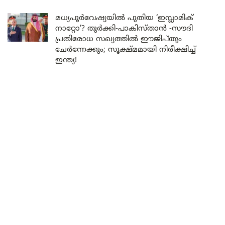
മധ്യപൂർവേഷ്യയിൽ പുതിയ ‘ഇസ്ലാമിക്
നാറ്റോ’? തുർക്കി-പാകിസ്താൻ -സൗദി
പ്രതിരോധ സഖ്യത്തിൽ ഈജിപ്തും
ചേർന്നേക്കും; സൂക്ഷ്മമായി നിരീക്ഷിച്ച്
ഇന്ത്യ!