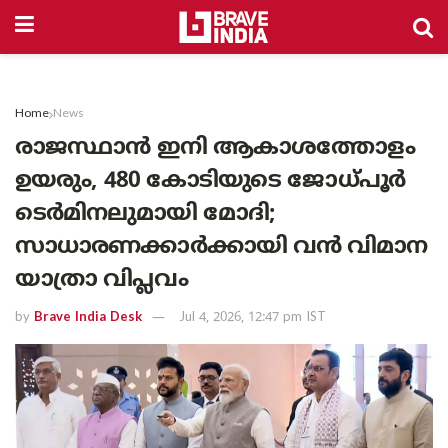
Home
News
രാജസ്ഥാൻ ഇനി ആകാശത്തോളം
ഉയരും, 480 കോടിയുടെ ജോധ്പൂർ
ടെർമിനലുമായി മോദി;
സാധാരണക്കാർക്കായി വൻ വിമാന
യാത്രാ വിപ്ലവം
by
Brave India Desk
Jul 4, 2026, 12:47 pm IST