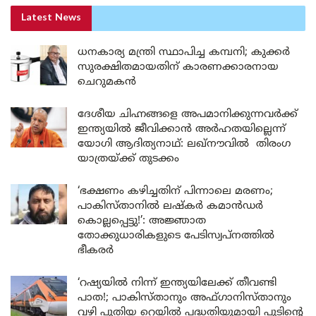
Latest News
ധനകാര്യ മന്ത്രി സ്ഥാപിച്ച കമ്പനി; കുക്കർ
സുരക്ഷിതമായതിന് കാരണക്കാരനായ
ചെറുമകൻ
ദേശീയ ചിഹ്നങ്ങളെ അപമാനിക്കുന്നവർക്ക്
ഇന്ത്യയിൽ ജീവിക്കാൻ അർഹതയില്ലെന്ന്
യോഗി ആദിത്യനാഥ്: ലഖ്‌നൗവിൽ തിരംഗ
യാത്രയ്ക്ക് തുടക്കം
‘ഭക്ഷണം കഴിച്ചതിന് പിന്നാലെ മരണം;
പാകിസ്താനിൽ ലഷ്കർ കമാൻഡർ
കൊല്ലപ്പെട്ടു!’: അജ്ഞാത
തോക്കുധാരികളുടെ പേടിസ്വപ്നത്തിൽ
ഭീകരർ
‘റഷ്യയിൽ നിന്ന് ഇന്ത്യയിലേക്ക് തീവണ്ടി
പാത!; പാകിസ്താനും അഫ്ഗാനിസ്താനും
വഴി പുതിയ റെയിൽ പദ്ധതിയുമായി പുടിന്റെ