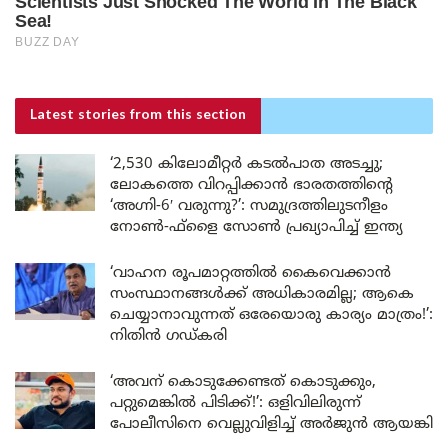
Latest stories
from this section
‘2,530 കിലോമീറ്റർ കടൽപാത അടച്ചു;
ലോകത്തെ വിറപ്പിക്കാൻ ഭാരതത്തിന്റെ
‘അഗ്നി-6′ വരുന്നു?’: സമുദ്രത്തിലുടനീളം
നോൺ-ഫ്ളൈ സോൺ പ്രഖ്യാപിച്ച് ഇന്ത്യ
‘വാഹന രൂപമാറ്റത്തിൽ കൈവെക്കാൻ
സംസ്ഥാനങ്ങൾക്ക് അധികാരമില്ല; ആകെ
ചെയ്യാനാവുന്നത് ഒരേയൊരു കാര്യം മാത്രം!’:
നിതിൻ ഗഡ്കരി
‘അവന് കൊടുക്കേണ്ടത് കൊടുക്കും,
പറ്റുമെങ്കിൽ പിടിക്ക്!’: ഒളിവിലിരുന്ന്
പോലീസിനെ വെല്ലുവിളിച്ച് അർജുൻ ആയങ്കി