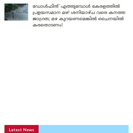
ഡോൾഫിൻ’ എത്തുമ്പോൾ കേരളത്തിൽ
പ്രളയസമാന മഴ! ശനിയാഴ്ച വരെ കനത്ത
ജാഗ്രത; മഴ കുറയണമെങ്കിൽ ചൈനയിൽ
കരതൊടണം!
Latest News