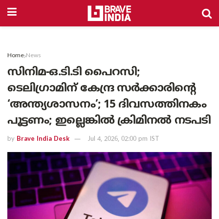
Home
News
സിനിമ-ഒ.ടി.ടി പൈറസി;
ടെലിഗ്രാമിന് കേന്ദ്ര സർക്കാരിന്റെ
‘അന്ത്യശാസനം’; 15 ദിവസത്തിനകം
പൂട്ടണം; ഇല്ലെങ്കിൽ ക്രിമിനൽ നടപടി
by
Brave India Desk
Jul 4, 2026, 02:00 pm IST