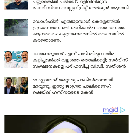
പറ്റുമെങ്കിൽ പിടിക്ക്!’: ഒളിവിലിരുന്ന്
പോലീസിനെ വെല്ലുവിളിച്ച് അർജുൻ ആയങ്കി
ഡോൾഫിൻ’ എത്തുമ്പോൾ കേരളത്തിൽ
പ്രളയസമാന മഴ! ശനിയാഴ്ച വരെ കനത്ത
ജാഗ്രത; മഴ കുറയണമെങ്കിൽ ചൈനയിൽ
കരതൊടണം!
കാരണഭൂതൻ’ എന്ന് പാടി തിരുവാതിര
കളിച്ചവർക്ക് വല്ലാത്ത തൊലിക്കട്ടി; സർവീസ്
സംഘടനകളെ പരിഹസിച്ച് വി.ഡി. സതീശൻ
ബംഗ്ലാദേശ് മറ്റൊരു പാകിസ്താനായി
മാറുന്നു, ഇന്ത്യ ജാഗ്രത പാലിക്കണം’;
ഷെയ്ഖ് ഹസീനയുടെ മകൻ