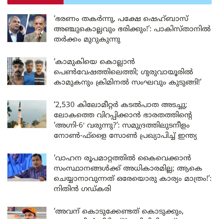
‘ഭരണം തകർന്നു, പക്ഷേ ഷെഹ്ബാസ്
അഞ്ചുകൊല്ലവും ഭരിക്കും!’: പാകിസ്താനിൽ
തർക്കം മുറുകുന്നു
‘കാമുകിയെ കൊല്ലാൻ
പെൺവേഷത്തിലെത്തി; ഗുരുവായൂരിൽ
കാമുകനും ക്രിമിനൽ സംഘവും കുടുങ്ങി!’
‘2,530 കിലോമീറ്റർ കടൽപാത അടച്ചു;
ലോകത്തെ വിറപ്പിക്കാൻ ഭാരതത്തിന്റെ
‘അഗ്നി-6′ വരുന്നു?’: സമുദ്രത്തിലുടനീളം
നോൺ-ഫ്ളൈ സോൺ പ്രഖ്യാപിച്ച് ഇന്ത്യ
‘വാഹന രൂപമാറ്റത്തിൽ കൈവെക്കാൻ
സംസ്ഥാനങ്ങൾക്ക് അധികാരമില്ല; ആകെ
ചെയ്യാനാവുന്നത് ഒരേയൊരു കാര്യം മാത്രം!’:
നിതിൻ ഗഡ്കരി
‘അവന് കൊടുക്കേണ്ടത് കൊടുക്കും,