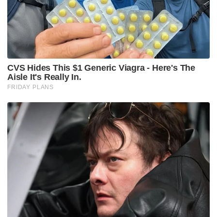
കാത്തിരിക്കരുത്. പൈറസി തടയാൻ പ്ലാറ്റ്‌ഫോമിന്
പൂർണ്ണ ഉത്തരവാദിത്തമുണ്ടെന്ന് ഐടി നിയമം , ഐടി
റൂൾസ് എന്നിവ മുൻനിർത്തി മന്ത്രാലയം ഓർമ്മിപ്പിച്ചു.
പൈറസി ആവർത്തിക്കുന്ന ചാനലുകൾ, ഗ്രൂപ്പുകൾ,
ബോട്ടുകൾ , അക്കൗണ്ടുകൾ, അഡ്മിനിസ്ട്രേറ്റർമാർ
എന്നിവർക്കെതിരെ കർശന നടപടിയെടുക്കാൻ
കേന്ദ്രം നിർദ്ദേശിച്ചിട്ടുണ്ട്. നിർമ്മാതാക്കൾക്കും ഒ.ടി.ടി
പ്ലാറ്റ്‌ഫോമുകൾക്കും നിയമപാലകർക്കും പരാതി
നൽകാനുള്ള ഗ്രീവൻസ് റെഡ്ഡ്രസൽ സിസ്റ്റത്തിന്റെ
വിശദാംശങ്ങൾ ടെലിഗ്രാം സമർപ്പിക്കണം.
കോപ്പിറൈറ്റ് ലംഘനം ഇന്ത്യയിൽ വെറും സിവിൽ
കുറ്റമല്ല, മറിച്ച് 1957-ലെ കോപ്പിറൈറ്റ് ആക്ട് പ്രകാരവും
1952-ലെ സിനിമാറ്റോഗ്രാഫ് ആക്ട് പ്രകാരവും കടുത്ത
ക്രിമിനൽ കുറ്റമാണെന്നും കേന്ദ്രം വ്യക്തമാക്കി.
അടുത്തിടെ നീറ്റ് യുജി പുനഃപരീക്ഷയ്ക്ക്
മുന്നോടിയായി ചോദ്യപേപ്പർ ചോർച്ചയുമായി
ബന്ധപ്പെട്ട ക്രമക്കേടുകൾ തടയാൻ ജൂൺ 22 വരെ