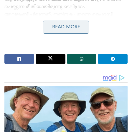
ചെയ്യുന്ന രീതിയായിരുന്നു ടെലിഗ്രാം
അവലംബിച്ചിരുന്നത്. ഇതിനകം തന്നെ പൈറസി
നടത്തിയ 3,000-ത്തിലധികം ടെലിഗ്രാം
READ MORE
ചാനലുകൾക്കെതിരെ സർക്കാർ
നടപടിയെടുത്തിട്ടുണ്ട്.
Stories you may like
‘ഭരണം തകർന്നു, പക്ഷേ ഷെഹ്ബാസ്
അഞ്ചുകൊല്ലവും ഭരിക്കും!’: പാകിസ്താനിൽ തർക്കം
മുറുകുന്നു
‘കാമുകിയെ കൊല്ലാൻ പെൺവേഷത്തിലെത്തി;
ഗുരുവായൂരിൽ കാമുകനും ക്രിമിനൽ സംഘവും
കുടുങ്ങി!’
എന്നാൽ ഇനിമുതൽ ഓരോ ചാനലുകളായി നീക്കം
ചെയ്യാൻ സർക്കാർ പറയുന്നത് വരെ ടെലിഗ്രാം