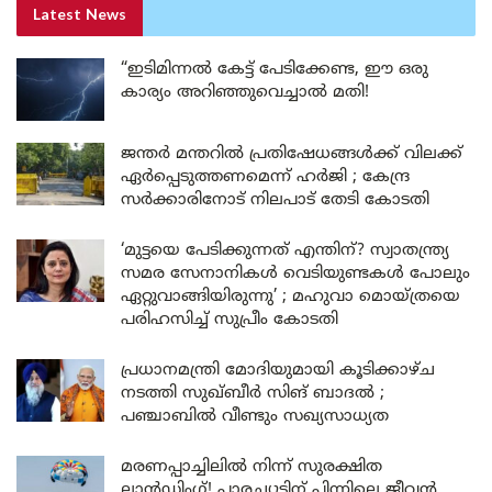
Latest News
“ഇടിമിന്നൽ കേട്ട് പേടിക്കേണ്ട, ഈ ഒരു
കാര്യം അറിഞ്ഞുവെച്ചാൽ മതി!
ജന്തർ മന്തറിൽ പ്രതിഷേധങ്ങൾക്ക് വിലക്ക്
ഏർപ്പെടുത്തണമെന്ന് ഹർജി ; കേന്ദ്ര
സർക്കാരിനോട് നിലപാട് തേടി കോടതി
‘മുട്ടയെ പേടിക്കുന്നത് എന്തിന്? സ്വാതന്ത്ര്യ
സമര സേനാനികൾ വെടിയുണ്ടകൾ പോലും
ഏറ്റുവാങ്ങിയിരുന്നു’ ; മഹുവാ മൊയ്ത്രയെ
പരിഹസിച്ച് സുപ്രീം കോടതി
പ്രധാനമന്ത്രി മോദിയുമായി കൂടിക്കാഴ്ച
നടത്തി സുഖ്ബീർ സിങ് ബാദൽ ;
പഞ്ചാബിൽ വീണ്ടും സഖ്യസാധ്യത
മരണപ്പാച്ചിലിൽ നിന്ന് സുരക്ഷിത
ലാൻഡിംഗ്! പാരച്യൂട്ടിന് പിന്നിലെ ജീവൻ