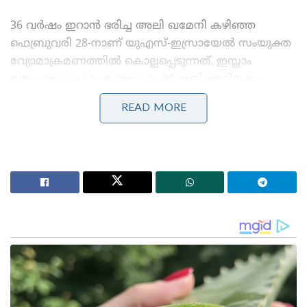
36 വർഷം ഇറാൻ ഭരിച്ച അലി ഖമേനി കഴിഞ്ഞ
ഫെബ്രുവരി 28-നാണ് യുഎസ്-ഇസ്രായേൽ സംയുക്ത
വ്യോമാക്രമണത്തിൽ കൊല്ലപ്പെടുന്നത്. ഇസ്ലാം
മതാചാരപ്രകാരം മൃതദേഹം 24 മണിക്കൂറിനകം
സംസ്കരിക്കണമെന്നാണ് എങ്കിലും പശ്ചിമേഷ്യൻ
READ MORE
യുദ്ധസാഹചര്യം കണക്കിലെടുത്ത് ഇതിൽ മാറ്റം
വരുത്തുകയായിരുന്നു. തുടർന്ന് യുഎസിന്റെ 250-ാം
ജന്മവാർഷിക ദിനമായ ജൂലൈ 4-നാണ് ഇറാൻ
ഔദ്യോഗിക സംസ്കാര ചടങ്ങുകൾക്ക് തുടക്കമിട്ടത്.
വിലാപയാത്രയിൽ ഇറാനിയൻ പാർലമെന്റ് സ്പീക്കർ
മുഹമ്മദ് ബാഗർ ഘാലിബാഫും വിദേശകാര്യ മന്ത്രി
അബ്ബാസ് അരാഗ്ചിയും പൊട്ടിക്കരയുന്ന ദൃശ്യങ്ങൾ
പുറത്തുവന്നതിനെ പരിഹസിച്ച ട്രംപ്, ജനങ്ങൾ
ഖമേനിയെ വെറുക്കുന്നുവെന്നാണ് താൻ
കരുതിയതെന്നും ഇത് ഒരുപക്ഷേ വ്യാജക്കണ്ണീർ
ആയിരിക്കാമെന്നും പ്രതികരിച്ചു.