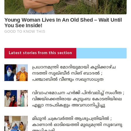
Latest stories
from this section
പ്രധാനമന്ത്രി മോദിയുമായി കൂടിക്കാഴ്ച
നടത്തി സുഖ്ബീർ സിങ് ബാദൽ ;
പഞ്ചാബിൽ വീണ്ടും സഖ്യസാധ്യത
വിവാഹമോചന ഹർജി പിൻവലിച്ച് സംഗീത ;
വിജയ്ക്കെതിരായ കുടുംബ കോടതിയിലെ
എല്ലാ നടപടികളും അവസാനിപ്പിച്ചു
മിഥുൻ ചക്രവർത്തി ആശുപത്രിയിൽ ;
കാണാൻ ഓടിയെത്തി മുഖ്യമന്ത്രി സുവേന്ദു