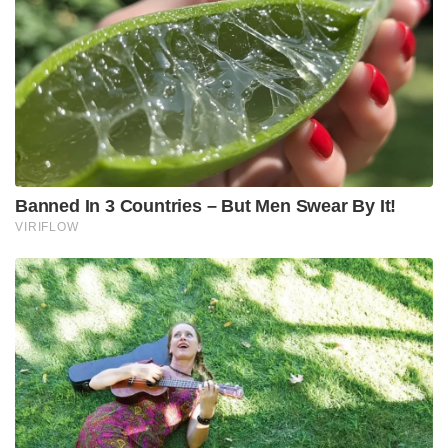
Stories you may like
ജന്തർ മന്തറിൽ പ്രതിഷേധങ്ങൾക്ക് വിലക്ക്
ഏർപ്പെടുത്തണമെന്ന് ഹർജി ; കേന്ദ്ര സർക്കാരിനോട്
നിലപാട് തേടി കോടതി
‘മുട്ടയെ പേടിക്കുന്നത് എന്തിന്? സ്വാതന്ത്ര്യ സമര
സേനാനികൾ വെടിയുണ്ടകൾ പോലും
ഏറ്റുവാങ്ങിയിരുന്നു’ ; മഹുവാ മൊയ്ത്രയെ
പരിഹസിച്ച് സുപ്രീം കോടതി
തങ്ങൾ ദയയുള്ളവരായതിനാലാണ് ഇറാൻകാർക്ക്
വിലാപയാത്രയ്ക്കായി ഒരാഴ്ചത്തെ സമയം
അനുവദിച്ചതെന്നും ഇറാൻ ഇപ്പോൾ ഒത്തുതീർപ്പിനായി
കൊതിക്കുകയാണെന്നും ട്രംപ് കൂട്ടിച്ചേർത്തു.
അതേസമയം, സുരക്ഷാ കാരണങ്ങളാലും
ഇസ്രായേലിന്റെ ആക്രമണ ഭീഷണിയുള്ളതിനാലും
ഇറാന്റെ പുതിയ പരമാധികാരിയായ മൊജ്തബ