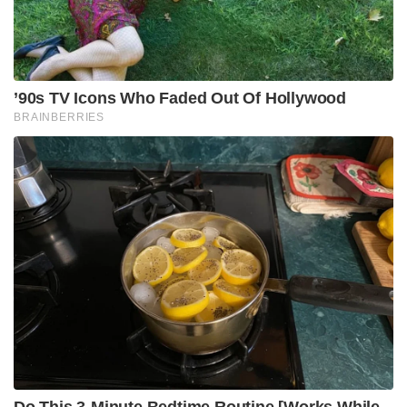
ഖമേനി തന്റെ പിതാവ് അലി ഖമേനിയുടെ
വിലാപയാത്രയിൽ പങ്കെടുക്കില്ലെന്ന് അദ്ദേഹത്തിന്റെ
ഇന്ത്യയിലെ പ്രതിനിധി ആയത്തുള്ള ഹക്കീം ഇലാഹി
വാർത്താ ഏജൻസിയായ എഎൻഐയോട്
വ്യക്തമാക്കിയിട്ടുണ്ട്.
Tags:
Donald Trump