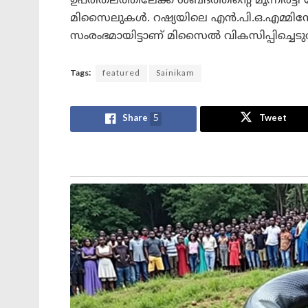
ഉപരിതലത്തിലേക്ക് ശബ്ദത്തിന്റെ മൂന്നിരട്
മിസൈലുകൾ. റഷ്യയിലെ എന്‍.പി.ഒ.എമ്മിന
സംരംഭമായിട്ടാണ് മിസൈല്‍ വികസിപ്പിച്ചെടു
Tags:
featured
Sainikam
Share
5
Tweet