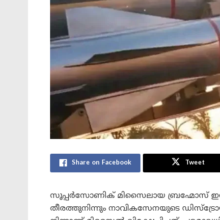
Share on Facebook
Tweet
സൂപ്പർസോണിക് മിസൈലായ ബ്രഹ്മോസ് ഇന്ത
തീരത്തുനിന്നും നാവികസേനയുടെ ഡിസ്ട