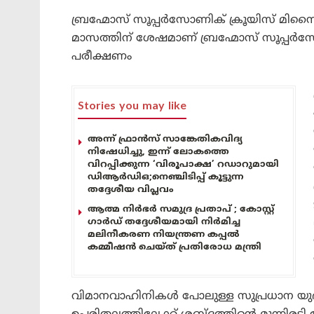
ബ്രഹ്മോസ് സൂപ്പർസോണിക് ക്രൂയിസ് മിസൈലി
മാസത്തിന് ശേഷമാണ് ബ്രഹ്മോസ് സൂപ്പർസോ
പരീക്ഷണം
Stories you may like
അന്ന് ഫ്രാൻസ് സാങ്കേതികവിദ്യ
നിഷേധിച്ചു, ഇന്ന് ലോകത്തെ
വിറപ്പിക്കുന്ന ‘വിരൂപാക്ഷ’ റഡാറുമായി
ഡിആർഡിഒ;നെഞ്ചിടിപ്പ് കൂട്ടുന്ന
തദ്ദേശീയ വിപ്ലവം
ആത്മ നിർഭർ സമുദ്ര പ്രതാപ് ; കോസ്റ്റ്
ഗാർഡ് തദ്ദേശീയമായി നിർമിച്ച
മലിനീകരണ നിയന്ത്രണ കപ്പൽ
കമ്മീഷൻ ചെയ്ത് പ്രതിരോധ മന്ത്രി
വിമാനവാഹിനികള്‍ പോലുള്ള സുപ്രധാന യുദ്ധക