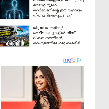
നമ്മളെയെല്ലാം നിർമ്മിച്ച ആ
ഒരൊറ്റ മൂലകം!
കാർബണിന്റെ ഈ രഹസ്യം
നിങ്ങളറിഞ്ഞിട്ടുണ്ടോ?
തീവ്രവാദത്തിന്റെ
വെടിയൊച്ചകളിൽ നിന്ന്
വികസനത്തിന്റെ
കാഹളത്തിലേക്ക്; കശ്മീർ