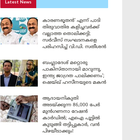
Latest News
കാരണഭൂതൻ’ എന്ന് പാടി
തിരുവാതിര കളിച്ചവർക്ക്
വല്ലാത്ത തൊലിക്കട്ടി;
സർവീസ് സംഘടനകളെ
പരിഹസിച്ച് വി.ഡി. സതീശൻ
ബംഗ്ലാദേശ് മറ്റൊരു
പാകിസ്താനായി മാറുന്നു,
ഇന്ത്യ ജാഗ്രത പാലിക്കണം’;
ഷെയ്ഖ് ഹസീനയുടെ മകൻ
ആദായനികുതി
അടയ്ക്കുന്ന 86,000 പേർ
മുൻഗണനാ റേഷൻ
കാർഡിൽ; എഐ പൂട്ടിൽ
കുടുങ്ങി തട്ടിപ്പുകാർ, വൻ
പിഴയീടാക്കും!