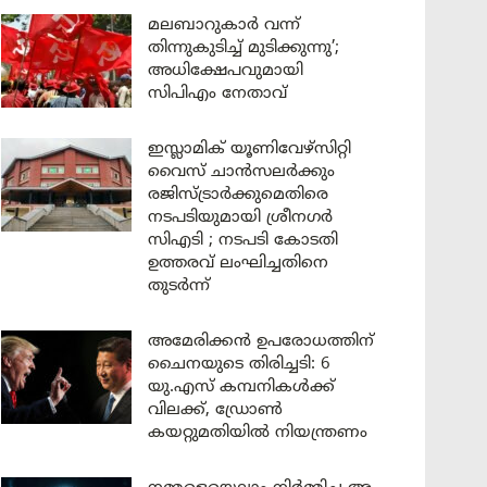
മലബാറുകാർ വന്ന്
തിന്നുകുടിച്ച് മുടിക്കുന്നു’;
അധിക്ഷേപവുമായി
സിപിഎം നേതാവ്
ഇസ്ലാമിക് യൂണിവേഴ്സിറ്റി
വൈസ് ചാൻസലർക്കും
രജിസ്ട്രാർക്കുമെതിരെ
നടപടിയുമായി ശ്രീനഗർ
സിഎടി ; നടപടി കോടതി
ഉത്തരവ് ലംഘിച്ചതിനെ
തുടർന്ന്
അമേരിക്കൻ ഉപരോധത്തിന്
ചൈനയുടെ തിരിച്ചടി: 6
യു.എസ് കമ്പനികൾക്ക്
വിലക്ക്, ഡ്രോൺ
കയറ്റുമതിയിൽ നിയന്ത്രണം