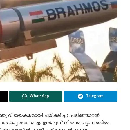
WhatsApp
Telegram
്യ വിജയകരമായി പരീക്ഷിച്ചു. പടിഞ്ഞാറൻ
്രോയർ കപ്പലായ ഐഎൻഎസ് വിശാഖപട്ടണത്തിൽ