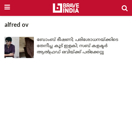
alfred ov
ബോംബ് ഭീഷണി; പരിശോധനയ്ക്കിടെ
തേനീച്ച കൂട് ഇളകി; സബ് കളക്ടർ
ആൽഫ്രഡ് ഒവിയ്ക്ക് പരിക്കേറ്റു