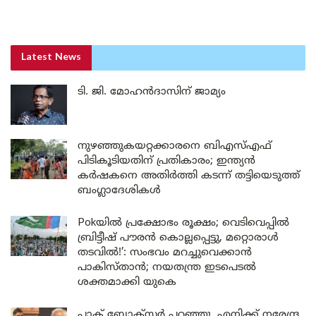
Latest News
ടി. ജി. മോഹൻദാസിന് ജാമ്യം
നുഴഞ്ഞുകയറ്റക്കാരനെ ബിഎസ്എഫ്
പിടികൂടിയതിന് പ്രതികാരം; ഇന്ത്യൻ
കർഷകനെ അതിർത്തി കടന്ന് തട്ടിയെടുത്ത്
ബംഗ്ലാദേശികൾ
Pokയിൽ പ്രക്ഷോഭം രൂക്ഷം; വെടിവെപ്പിൽ
ബ്രിട്ടീഷ് പൗരൻ കൊല്ലപ്പെട്ടു, മറ്റൊരാൾ
തടവിൽ!’: സംഭവം മറച്ചുവെക്കാൻ
പാകിസ്താൻ; നയതന്ത്ര ഇടപെടൽ
ശക്തമാക്കി യുകെ
പാക് ബോക്സർ പറഞ്ഞു, എനിക്ക് നരേന്ദ്ര