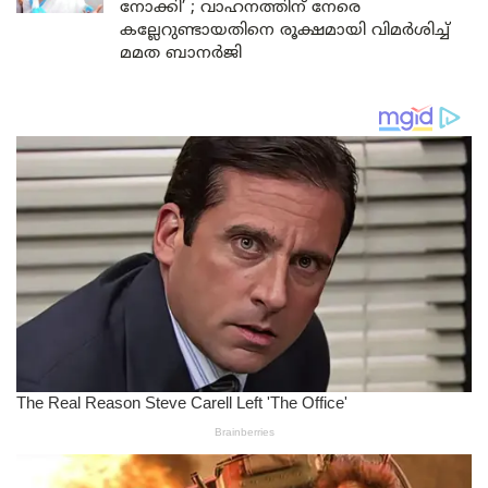
നോക്കി’ ; വാഹനത്തിന് നേരെ
കല്ലേറുണ്ടായതിനെ രൂക്ഷമായി വിമർശിച്ച്
മമത ബാനർജി