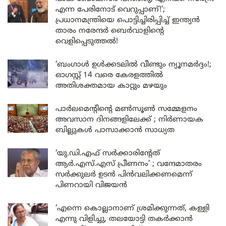
എന്ന പേരിനോട് വെറുപ്പാണ്!’;
പ്രധാനമന്ത്രിയെ പൊട്ടിച്ചിരിപ്പിച്ച് ഇന്ത്യൻ
താരം നരേന്ദർ ബെർവാളിന്റെ
വെളിപ്പെടുത്തൽ!
‘ബംഗാൾ ഉൾക്കടലിൽ വീണ്ടും ന്യൂനമർദ്ദം!;
ഓഗസ്റ്റ് 14 വരെ കേരളത്തിൽ
അതിശക്തമായ കാറ്റും മഴയും
പാർലമെന്റിന്റെ മൺസൂൺ സമ്മേളനം
അവസാന ദിനങ്ങളിലേക്ക് ; നിർണായക
ബില്ലുകൾ പാസാക്കാൻ സാധ്യത
‘യു.ഡി.എഫ് സർക്കാരിന്റേത്
ആർ.എസ്.എസ് പ്രീണനം’ ; വന്ദേമാതരം
സർക്കുലർ ഉടൻ പിൻവലിക്കണമെന്ന്
പിണറായി വിജയൻ
‘എന്നെ കൊല്ലാനാണ് ശ്രമിക്കുന്നത്, കള്ളി
എന്നു വിളിച്ചു, തലയോട്ടി തകർക്കാൻ