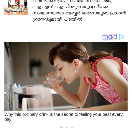
‘വൻ ഭീകരാക്രമണ പദ്ധതി തകർത്തു;
ഐ.എസ്.ഐ പിന്തുണയുള്ള ഭീകര
സംഘടനയായ ബബ്ബർ ഖൽസയുടെ പ്രധാനി
ഗ്രനേഡുമായി പിടിയിൽ!